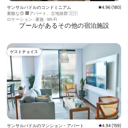
サンサルバドルのコンドミニアム
レビュー180件
4.96 (180)
素敵な😍 🏢アパート、立地抜群 🇸🇻
ロケーション
·
家族
·
Wi-Fi
プールがあるその他の宿泊施設
ゲストチョイス
ゲストチョイス
サンサルバドルのマンション・アパート
レビュー159件
4.94 (159)