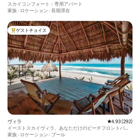
スカイコンフォート：専用アパート
家族
·
ロケーション
·
長期滞在
ゲストチョイス
大好評のゲストチョイスです。
ヴィラ
レビュー292件
4.93 (292)
イーストスカイヴィラ、あなただけのビーチフロントパラ
ダイス！！！
家族
·
ロケーション
·
プール