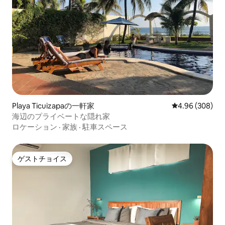
Playa Ticuizapaの一軒家
レビュー308件
4.96 (308)
海辺のプライベートな隠れ家
ロケーション
·
家族
·
駐車スペース
ゲストチョイス
ゲストチョイス