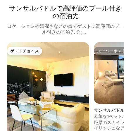
サンサルバドルで高評価のプール付き
の宿泊先
ロケーションや清潔さなどの点でゲストに高評価のプー
ル付きの宿泊先です。
ゲストチョイス
スーパーホスト
ゲストチョイス
スーパーホスト
サンサルバドルの
ン・アパート
豪華な1ベッドルー
グサイズベッド•
絶景のスカイライン
イリッシュなアパ