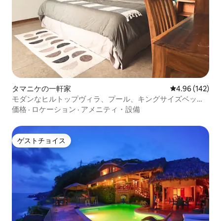
タマニケの一軒家
レビュー142件
4.96 (142)
モダンなヒルトップヴィラ、プール、キングサイズベッド
＋デイベッド、4人宿泊可能
価格
·
ロケーション
·
アメニティ・設備
ゲストチョイス
ゲストチョイス