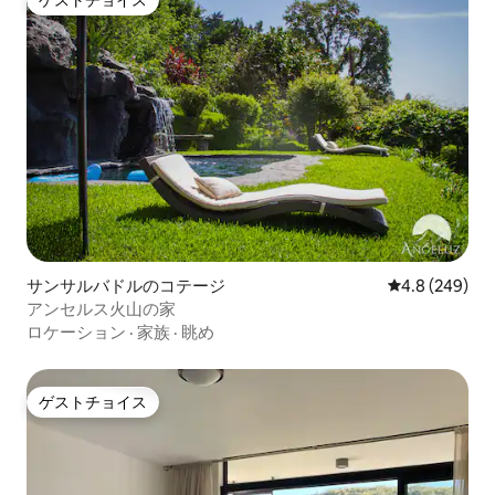
ゲストチョイス
ゲストチョイス
サンサルバドルのコテージ
レビュー249
4.8 (249)
アンセルス火山の家
ロケーション
·
家族
·
眺め
ゲストチョイス
ゲストチョイス