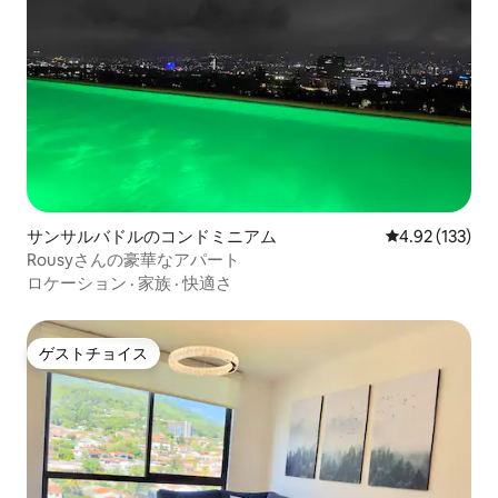
サンサルバドルのコンドミニアム
レビュー133件
4.92 (133)
Rousyさんの豪華なアパート
ロケーション
·
家族
·
快適さ
ゲストチョイス
ゲストチョイス