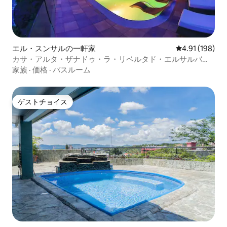
エル・スンサルの一軒家
レビュー198件
4.91 (198)
カサ・アルタ・ザナドゥ・ラ・リベルタド・エルサルバド
ル
家族
·
価格
·
バスルーム
ゲストチョイス
ゲストチョイス