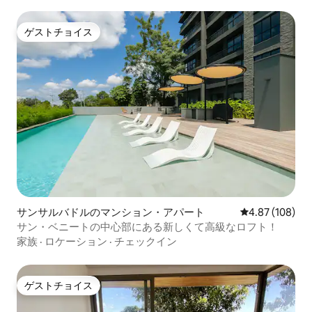
ゲストチョイス
ゲストチョイス
サンサルバドルのマンション・アパート
レビュー108件
4.87 (108)
サン・ベニートの中心部にある新しくて高級なロフト！
家族
·
ロケーション
·
チェックイン
ゲストチョイス
ゲストチョイス