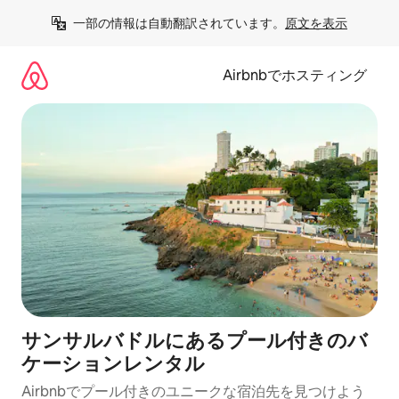
コ
一部の情報は自動翻訳されています。
原文を表示
ン
テ
ン
Airbnbでホスティング
ツ
に
ス
キ
ッ
プ
サンサルバドルにあるプール付きのバ
ケーションレンタル
Airbnbでプール付きのユニークな宿泊先を見つけよう