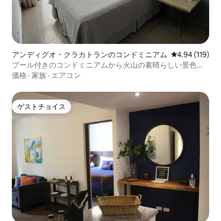
アンディグオ・クラカトランのコンドミニアム
レビュー119件
4.94 (119)
プール付きのコンドミニアムから火山の素晴らしい景色を
眺めることができます
価格
·
家族
·
エアコン
ゲストチョイス
ゲストチョイス