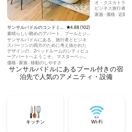
オ・クスカトラン
ビジネス旅行者、
イに最適です。プ
家族
·
価格
·
近隣
ベッド、遮光カーテ
ワークスペース、
サンサルバドルのコンドミ
レビュー102件、5つ星中4.88
4.88 (102)
ン、コーヒーステ
ニアム
素晴らしい眺めのアパート、プールとジ
燥機、セルフチェ
ム、サンサルバドル
サンサルバドルにある、旅行者とビジネ
ニーをお楽しみく
スパーソンの両方のために考え抜かれた
ムのプール、ジム
デザインの、2ベッドルームのシティビュ
キュリティをお楽
ーアパートへようこそ。 マスターベッド
プラザ、ラ・グラ
ルームには広々としたキングサイズのベ
価格
·
家族
·
移動のしやすさ
タ・エレナ、ビジ
ッドが備わっており、快適にお過ごしい
サンサルバドルにあるプール付きの宿
ただけます。 アパートには、静かな滞在
泊先で人気のアメニティ・設備
のための設備が整っています。 屋上のア
メニティ（プール、ジムなど）をご利用
いただき、快適な気候をお楽しみくださ
い。 ビジネスセンターとワークスペース
をご用意しております。 2台分の駐車スペ
ースとエレガントなバスルームがあり、
素晴らしいご滞在をお楽しみいただけま
す。
キッチン
Wi-Fi