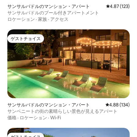
サンサルバドルのマンション・アパート
レビュー123件
4.87 (123)
サンサルバドルのプール付きアパートメント
ロケーション
·
家族
·
アクセス
ゲストチョイス
ゲストチョイス
サンサルバドルのマンション・アパート
レビュー134件
4.88 (134)
サンベニートの街の素晴らしい景色が見えるアパート
価格
·
ロケーション
·
Wi-Fi