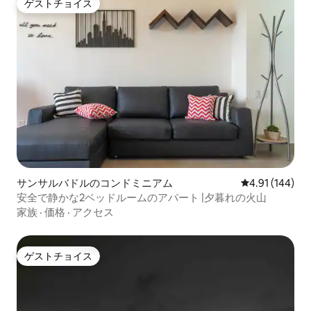
ゲストチョイス
ゲストチョイス
サンサルバドルのコンドミニアム
レビュー144件
4.91 (144)
安全で静かな2ベッドルームのアパート |夕暮れの火山
家族
·
価格
·
アクセス
ゲストチョイス
ゲストチョイス