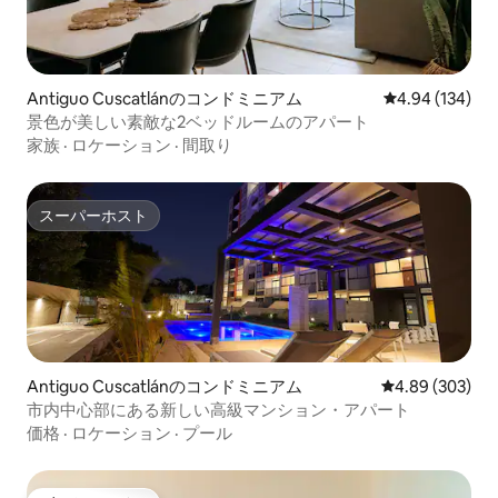
Antiguo Cuscatlánのコンドミニアム
レビュー134件
4.94 (134)
景色が美しい素敵な2ベッドルームのアパート
家族
·
ロケーション
·
間取り
スーパーホスト
スーパーホスト
Antiguo Cuscatlánのコンドミニアム
レビュー303件
4.89 (303)
市内中心部にある新しい高級マンション・アパート
価格
·
ロケーション
·
プール