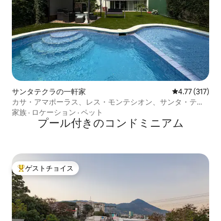
サンタテクラの一軒家
レビュー317
4.77 (317)
カサ・アマポーラス、レス・モンテシオン、サンタ・テク
ラ *プール*
家族
·
ロケーション
·
ペット
プール付きのコンドミニアム
ゲストチョイス
大好評のゲストチョイスです。