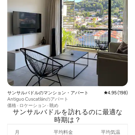
サンサルバドルのマンション・アパート
レビュー198件
4.95 (198)
Antiguo Cuscatlánのアパート
価格
·
ロケーション
·
眺め
サンサルバドルを訪⁠れ⁠るの⁠に最⁠適⁠な
時⁠期⁠は⁠？
月
平均料金
平均気温