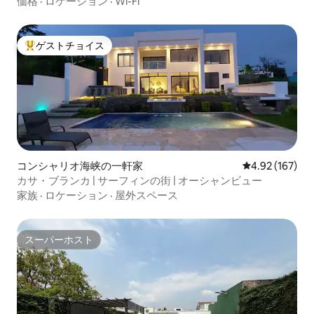
価格
·
ロケーション
·
Wi-Fi
ゲストチョイス
大好評のゲストチョイスです。
コンシャリオ海峡の一軒家
レビュー167件
4.92 (167)
カサ・ブランカ | サーフィンの街 | オーシャンビュー
家族
·
ロケーション
·
屋外スペース
スーパーホスト
スーパーホスト