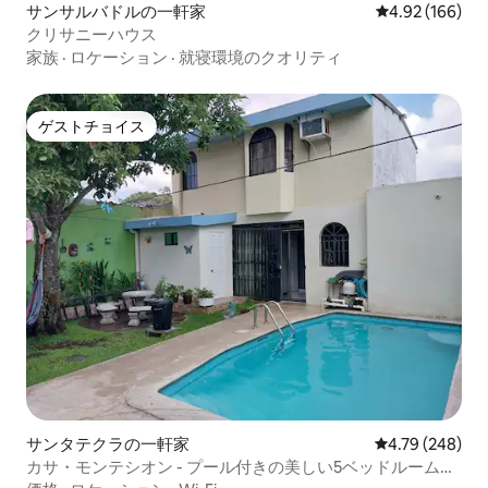
サンサルバドルの一軒家
レビュー166件
4.92 (166)
クリサニーハウス
家族
·
ロケーション
·
就寝環境のクオリティ
ゲストチョイス
ゲストチョイス
サンタテクラの一軒家
レビュー248件
4.79 (248)
カサ・モンテシオン - プール付きの美しい5ベッドルームの
家