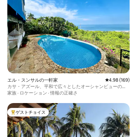
エル・スンサルの一軒家
レビュー169件
4.98 (169)
カサ・アズール、平和で広々としたオーシャンビューの楽
園
家族
·
ロケーション
·
情報の正確さ
ゲストチョイス
大好評のゲストチョイスです。