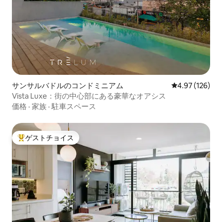
サンサルバドルのコンドミニアム
レビュー126件
4.97 (126)
Vista Luxe：街の中心部にある豪華なオアシス
価格
·
家族
·
駐車スペース
ゲストチョイス
大好評のゲストチョイスです。