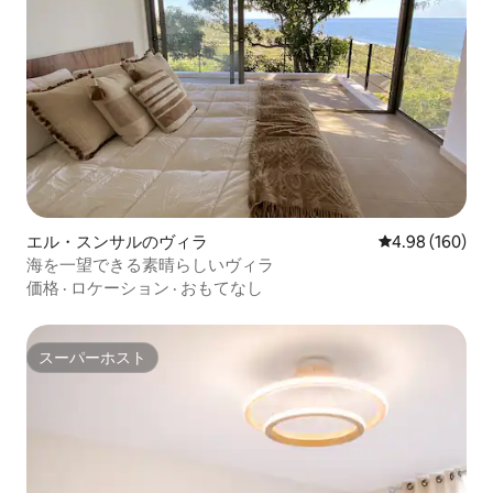
エル・スンサルのヴィラ
レビュー160件
4.98 (160)
海を一望できる素晴らしいヴィラ
価格
·
ロケーション
·
おもてなし
スーパーホスト
スーパーホスト