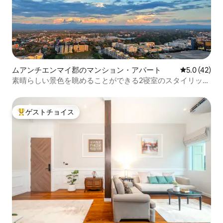
ムアンチエンマイ郡のマンション・アパート
レビュー42
5.0 (42)
素晴らしい景色を眺めることができる2寝室のスタイリッシ
ュなアパート
ゲストチョイス
大好評のゲストチョイスです。