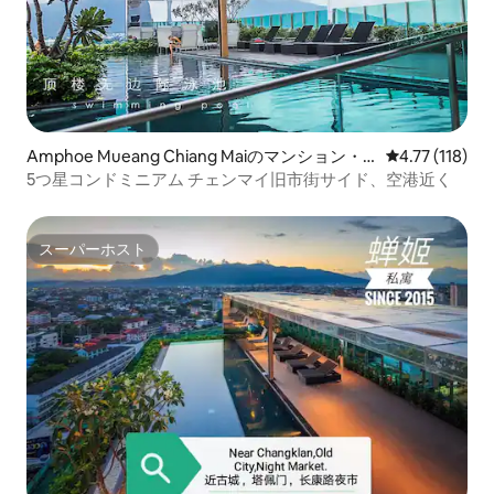
Amphoe Mueang Chiang Maiのマンション・
レビュー118
4.77 (118)
アパート
5つ星コンドミニアム チェンマイ旧市街サイド、空港近く
スーパーホスト
スーパーホスト