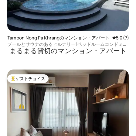
Tambon Nong Pa Khrangのマンション・アパート
レビュー7
5.0 (7)
プールとサウナのあるヒルナリー1ベッドルームコンドミニ
まるまる貸切のマンション・アパート
アム
ゲストチョイス
大好評のゲストチョイスです。