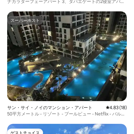
ナカラターフェーアパート 3、タパエゲートの2寝室アパー
ト
スーパーホスト
スーパーホスト
サン・サイ・ノイのマンション・アパート
レビュー18件
4.83 (18)
50平方メートル - リゾート - プールビュー - Netflix - バルコ
ニー
ゲストチョイス