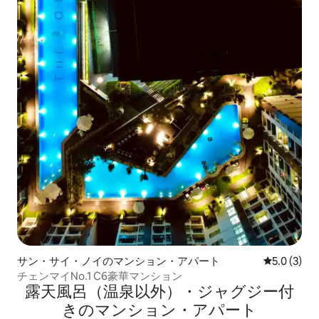
サン・サイ・ノイのマンション・アパート
レビュー3
5.0 (3)
チェンマイNo.1 C6豪華マンション
露天風呂（温泉以外）・ジャグジー付
きのマンション・アパート