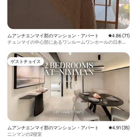
ムアンチエンマイ郡のマンション・アパート
レビュー71件
4.86 (71)
チェンマイの中心部にあるワンルームワンホールの日本風
シンプルなスタイルのお家
ゲストチョイス
ゲストチョイス
ムアンチエンマイ郡のマンション・アパート
レビュー35件
4.91 (35)
ニンマンの2寝室