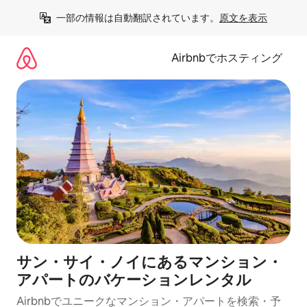
コ
一部の情報は自動翻訳されています。
原文を表示
ン
テ
ン
Airbnbでホスティング
ツ
に
ス
キ
ッ
プ
サン・サイ・ノイにあるマンション・
アパートのバケーションレンタル
Airbnbでユニークなマンション・アパートを検索・予