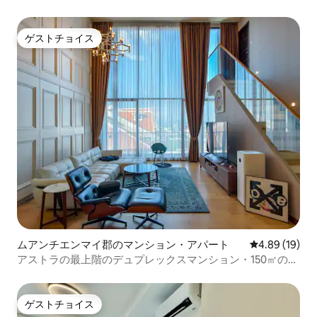
ゲストチョイス
ゲストチョイス
ムアンチエンマイ郡のマンション・アパート
レビュー19件
4.89 (19)
アストラの最上階のデュプレックスマンション・150㎡の超
大型2ベッドルーム3バスルーム・7メートルの高さの軽やか
な豪華なデザイン・プールとジムからわずか15メートル
ゲストチョイス
ゲストチョイス