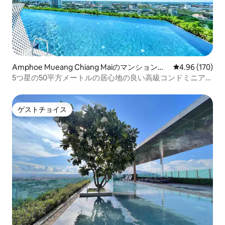
Amphoe Mueang Chiang Maiのマンション・
レビュー170件
4.96 (170)
アパート
5つ星の50平方メートルの居心地の良い高級コンドミニア
ム、シャングリラ・チャンカン・ロード・ナイトマーケッ
トのすぐそば、古都の近く
ゲストチョイス
ゲストチョイス