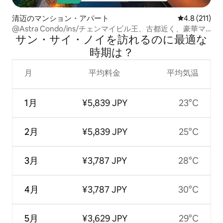
清迈のマンション・アパート
レビュー211
4.8 (211)
@Astra Condo/ins/チェンマイビル王、古都近く、豪華マ
サン・サイ・ノイを訪⁠れ⁠るの⁠に最⁠適⁠な
ンション、無料インフィニティプール、フィットネスルー
ム
時⁠期⁠は⁠？
月
平均料金
平均気温
1月
¥5,839 JPY
23°C
2月
¥5,839 JPY
25°C
3月
¥3,787 JPY
28°C
4月
¥3,787 JPY
30°C
5月
¥3,629 JPY
29°C