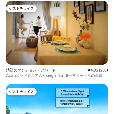
ゲストチョイス
ゲストチョイス
清迈のマンション・アパート
レビュー230件
4.92 (230)
AstraコンドミニアムShangri - La 48平方メートルの高級ア
パート、中国人ホスト、超高い衛生基準、プレミアムフル
ラテックス寝具
ゲストチョイス
ゲストチョイス