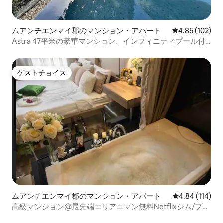
ムアンチエンマイ郡のマンション・アパート
レビュー102件
4.85 (102)
Astra 47平米の豪華マンション、インフィニティプール付
きのバスタブ付きのお部屋
ゲストチョイス
ゲストチョイス
ムアンチエンマイ郡のマンション・アパート
レビュー114件
4.84 (114)
高級マンション@最先端エリアニマン無料Netflixジム/プー
ル