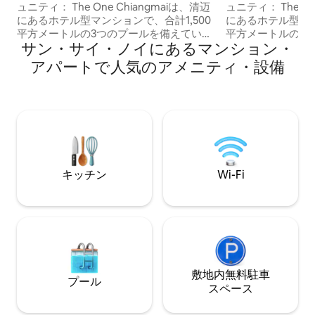
ム/交通の便/料理可能/6042付き/大きな
ュニティ： The One Chiangmaiは、清迈
ュニティ： The On
オープンスペース
にあるホテル型マンションで、合計1,500
にあるホテル型マン
平方メートルの3つのプールを備えていま
平方メートルの3
サン・サイ・ノイにあるマンション・
す。マンションには充実した設備が整っ
す。マンションに
ており、下の階にはコンビニエンススト
ており、下の階に
アパートで人気のアメニティ・設備
アやカフェなどが揃っています。環境は
アやカフェなどが
快適で静か、生活や移動が便利で、短期
快適で静か、生活
滞在にも長期滞在にも最適です。 さら
滞在にも長期滞在
に、ジム、子供用レゴルーム、共用キッ
に、ジム、子供用
チン、共用会議室、子供用楽器練習室も
チン、共用会議室
備えています。ご滞在中、これらの施設
備えています。ご
はすべて無料でご利用いただけます。 2.
はすべて無料でご利
優れた立地： アパートはチェンマイ最大
優れた立地： ア
キッチン
Wi-Fi
かつ唯一の総合ショッピングモール
かつ唯一の総合シ
Central Festivalに隣接しており、徒歩5分
Central Fest
です。ショッピングモールには多くのレ
です。ショッピン
ストラン、巨大なスーパーマーケット、
ストラン、巨大な
豊富なファッションブランドが集まって
豊富なファッショ
おり、便利な生活体験を提供します 3.お
おり、便利な生活体
得な価格、柔軟なサービス： すべてのお
得な価格、柔軟な
客様に最適な価格を提供するために、毎
敷地内無料駐⁠車
客様に最適な価格
プール
日の清掃サービスは提供しておりませ
日の清掃サービス
ス⁠ペ⁠ー⁠ス
ん。そのため、追加サービスによる宿泊
ん。そのため、追
料金の値上げを避けることができます。
料金の値上げを避