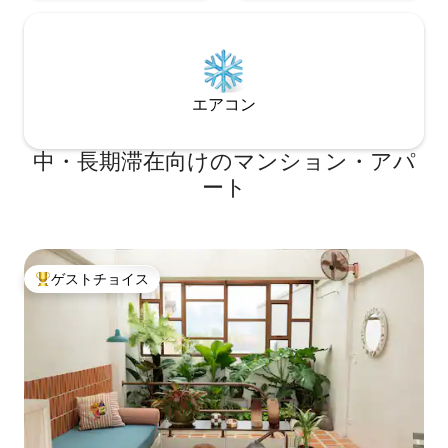
すべてのお客様に手頃な宿泊料金をお楽
すべてのお客様に
しみいただけます。清掃サービスが必要
しみいただけます
な場合は、いつでもお問い合わせいただ
な場合は、いつで
けます。詳細な料金情報はお部屋の写真
けます。詳細な料
に添付されています。さらに、お客様に
に添付されていま
エアコン
提供する寝具はすべて、衛生と快適さを
提供する寝具はす
確保するために、地元の専門クリーニン
確保するために、
グサービスであるAnantaraによって洗濯
グサービスであるAn
中・長期滞在向けのマンション・アパ
されています。客室には生活用品が無料
されています。客
ート
で用意されています 4. 多様な宿泊施設の
で用意されています
選択肢： 当社は多数の宿泊施設を管理し
選択肢： 当社は
ており、お客様のニーズに合った宿泊施
ており、お客様の
設タイプを簡単にお探しすることができ
設タイプを簡単に
ます。既存の宿泊施設一覧でご希望の宿
ます。既存の宿泊
ゲストチョイス
泊施設が見つからない場合は、お気軽に
泊施設が見つから
大好評のゲストチョイスです。
お問い合わせください。
お問い合わせくだ