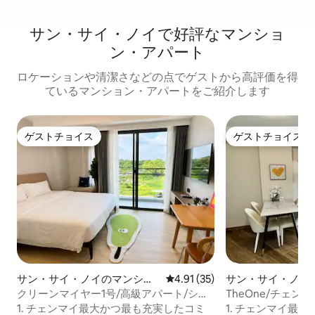
サン・サイ・ノイで好評なマンショ
ン・アパート
ロケーションや清潔さなどの点でゲストから高評価を得
ているマンション・アパートをご紹介します
ゲストチョイス
ゲストチョイス
ゲストチョイス
ゲストチョイス
サン・サイ・ノイのマンショ
レビュー35件、5つ星中4.91
4.91 (35)
サン・サイ・ノイ
ン・アパート
ン・アパート
クリーンマイヤー1号/高級アパート/ショ
TheOne/チェン
ッピングセンターに近い/無料プールとジ
スティバル/美しいプ
1. チェンマイ最大かつ最も充実したコミ
1. チェンマイ最