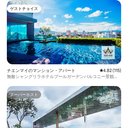
ゲストチョイス
ゲストチョイス
チエンマイのマンション・アパート
レビュー115
4.82 (115)
無敵シャングリラホテルプールガーデンバルコニー景観ル
ームB9@ 5つ星の寝具@高級ラテックスマットレス/枕@長
康路夜市に近い@古い城塔ペルメンに近い
スーパーホスト
スーパーホスト