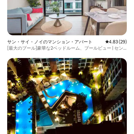
サン・サイ・ノイのマンション・アパート
レビュー29件
4.83 (29)
[最大のプール]豪華な2ベッドルーム、プールビュー | セン
トラルまで2分