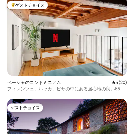
ゲストチョイス
大好評のゲストチョイスです。
ペーシャのコンドミニアム
レビュー2
5 (20)
フィレンツェ、ルッカ、ピサの中にある居心地の良い65㎡
のお部屋
ゲストチョイス
ゲストチョイス