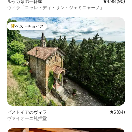
ルッカ県の一軒家
レビュー90件
4.98 (90)
ヴィラ「コッレ・ディ・サン・ジェミニャーノ」
ゲストチョイス
大好評のゲストチョイスです。
ピストイアのヴィラ
レビュー8
5 (84)
ヴァイオーニ礼拝堂