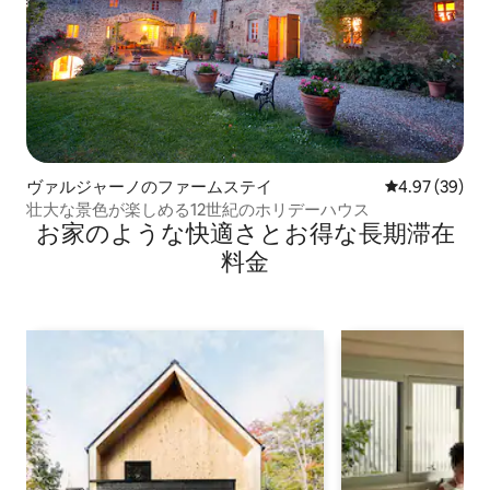
ヴァルジャーノのファームステイ
レビュー39件
4.97 (39)
壮大な景色が楽しめる12世紀のホリデーハウス
お家のような快⁠適⁠さ⁠とお⁠得⁠な長⁠期⁠滞⁠在
料⁠金