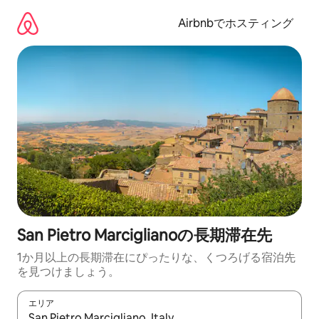
コ
ン
Airbnbでホスティング
テ
ン
ツ
に
ス
キ
ッ
プ
San Pietro Marciglianoの長期滞在先
1か月以上の長期滞在にぴったりな、くつろげる宿泊先
を見つけましょう。
エリア
検索結果が表示されたら、上下の矢印キーを使って移動するか、