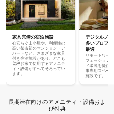
家具完備の宿⁠泊⁠施⁠設
デジタルノマド
多⁠いプ⁠ロ⁠フ⁠ェ⁠
心安らぐ山小屋や、利便性の
高い都市部のマンション・ア
最⁠適
パートなど、さまざまな家具
リモートワーク
付き宿泊施設があり、どこも
フェッショナル
普段お家で使用するアメニテ
ド環境を提供する
ィ・設備がすべてそろってい
事専用スペース
ます。
施設です。
長期滞在向け⁠のア⁠メ⁠ニ⁠テ⁠ィ⁠・設⁠備⁠およ
び特⁠典