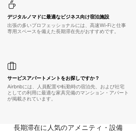
デジタルノマド⁠に最⁠適⁠なビ⁠ジ⁠ネ⁠ス⁠向⁠け宿⁠泊⁠施⁠設
出張の多いプロフェッショナルには、高速Wi-Fiと仕事
専用スペースを備えた長期滞在先がおすすめです。
サービスアパートメントをお探しですか？
Airbnbには、人員配置や転勤時の宿泊先、および社宅
としての利用に最適な家具完備のマンション・アパート
が掲載されています。
長期滞在に人気のアメニティ・設備