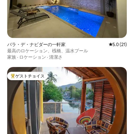
バラ・デ・ナビダーの一軒家
レビュー21
5.0 (21)
最高のロケーション、桟橋、温水プール
家族
·
ロケーション
·
清潔さ
ゲストチョイス
大好評のゲストチョイスです。