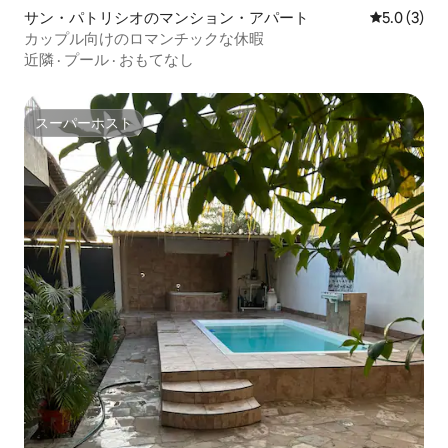
サン・パトリシオのマンション・アパート
レビュー3
5.0 (3)
カップル向けのロマンチックな休暇
近隣
·
プール
·
おもてなし
スーパーホスト
スーパーホスト