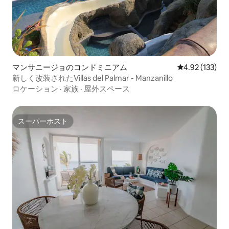
マンサニージョのコンドミニアム
レビュー133件
4.92 (133)
新しく改装されたVillas del Palmar - Manzanillo
ロケーション
·
家族
·
屋外スペース
スーパーホスト
スーパーホスト