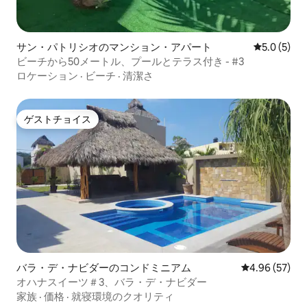
サン・パトリシオのマンション・アパート
レビュー5
5.0 (5)
ビーチから50メートル、プールとテラス付き - #3
ロケーション
·
ビーチ
·
清潔さ
ゲストチョイス
ゲストチョイス
バラ・デ・ナビダーのコンドミニアム
レビュー57件
4.96 (57)
オハナスイーツ＃3、バラ・デ・ナビダー
家族
·
価格
·
就寝環境のクオリティ