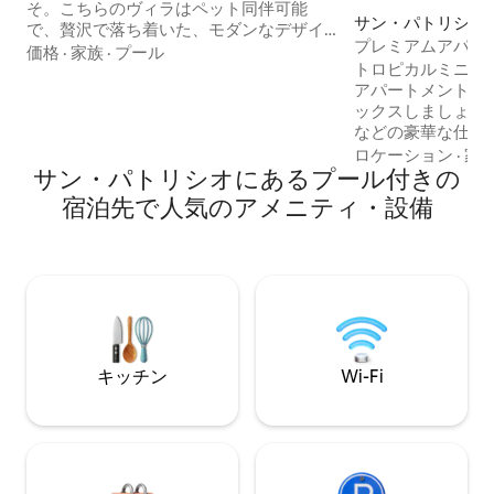
そ。こちらのヴィラはペット同伴可能
サン・パトリシオ
で、贅沢で落ち着いた、モダンなデザイ
ン・アパート
プレミアムアパー
ンがあなただけの空間を包み込みます。
価格
·
家族
·
プール
コンフォートプー
トロピカルミニマ
小さな温水浴槽プール（8フィート2イン
アコン、Wi-Fi #1
アパートメント、
チ × 4フィート3インチ × 水深2フィート、
ックスしましょう
ジェットなし）でリラックスし、ルーフ
などの豪華な仕上
ガーデンから夕日を眺め、薪オーブンま
を優先したデザイ
たはバーベキューグリルで夕食を作りま
ロケーション
·
家
サン・パトリシオにあるプール付きの
い。設備の整った
しょう。 熱帯のそよ風を感じながら、ハ
レビ付きのリビン
ンモックでリラックスしましょう。ヴィ
宿泊先で人気のアメニティ・設備
ッド付きの寝室2
ラ全体にエアコンが完備されており、3つ
ーテン、ユニーク
の寝室には快適なベッドとテレビが備わ
バスルーム。1階
っています。ビーチまで車でわずか10～
用プール、ラウン
15分です。
お楽しみください
車2台*が含まれ
ら徒歩わずか10
の町への玄関口で
キッチン
Wi-Fi