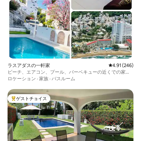
ラスアダスの一軒家
レビュー246件
4.91 (246)
ビーチ、エアコン、プール、バーベキューの近くでの家族
旅行
ロケーション
·
家族
·
バスルーム
ゲストチョイス
大好評のゲストチョイスです。