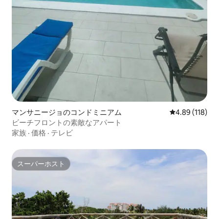
マンサニージョのコンドミニアム
レビュー118件
4.89 (118)
ビーチフロントの素敵なアパート
家族
·
価格
·
テレビ
スーパーホスト
スーパーホスト