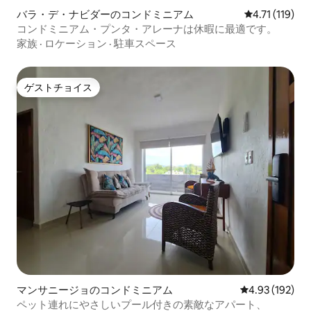
バラ・デ・ナビダーのコンドミニアム
レビュー119
4.71 (119)
コンドミニアム・プンタ・アレーナは休暇に最適です。
家族
·
ロケーション
·
駐車スペース
ゲストチョイス
ゲストチョイス
マンサニージョのコンドミニアム
レビュー192件
4.93 (192)
ペット連れにやさしいプール付きの素敵なアパート、