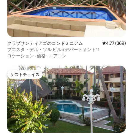
クラブサンティアゴのコンドミニアム
レビュー369件
4.77 (369)
プエスタ・デル・ソル ビル5 デパートメント11
ロケーション
·
価格
·
エアコン
ゲストチョイス
ゲストチョイス