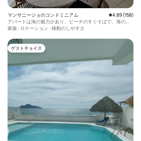
マンサニージョのコンドミニアム
レビュー158件
4.89 (158)
アパートは海の魅力があり、ビーチのすぐそばで、海の眺
めがあります。
家族
·
ロケーション
·
移動のしやすさ
ゲストチョイス
ゲストチョイス