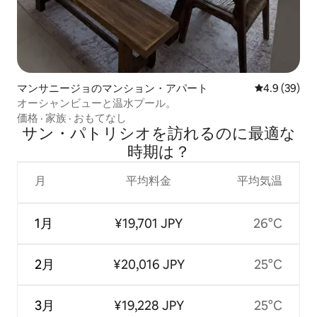
マンサニージョのマンション・アパート
レビュー39
4.9 (39)
オーシャンビューと温水プール。
価格
·
家族
·
おもてなし
サン・パトリシオを訪⁠れ⁠るの⁠に最⁠適⁠な
時⁠期⁠は⁠？
月
平均料金
平均気温
1月
¥19,701 JPY
26°C
2月
¥20,016 JPY
25°C
3月
¥19,228 JPY
25°C