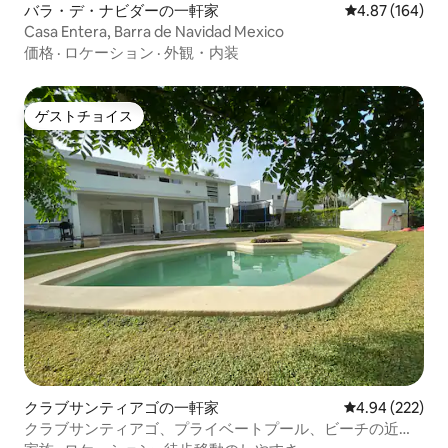
バラ・デ・ナビダーの一軒家
レビュー164件
4.87 (164)
Casa Entera, Barra de Navidad Mexico
価格
·
ロケーション
·
外観・内装
ゲストチョイス
ゲストチョイス
クラブサンティアゴの一軒家
レビュー222件
4.94 (222)
クラブサンティアゴ、プライベートプール、ビーチの近
く。