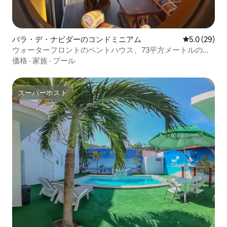
バラ・デ・ナビダーのコンドミニアム
レビュー29
5.0 (29)
ウォーターフロントのペントハウス、73平方メートルのイ
ンフィニティプール（海水）
価格
·
家族
·
プール
スーパーホスト
スーパーホスト