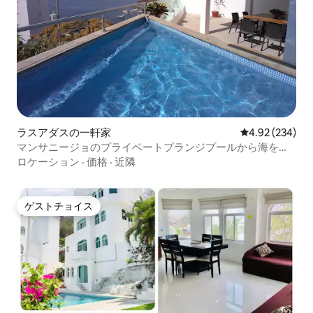
ラスアダスの一軒家
レビュー234件
4.92 (234)
マンサニージョのプライベートプランジプールから海を眺
める
ロケーション
·
価格
·
近隣
ゲストチョイス
ゲストチョイス