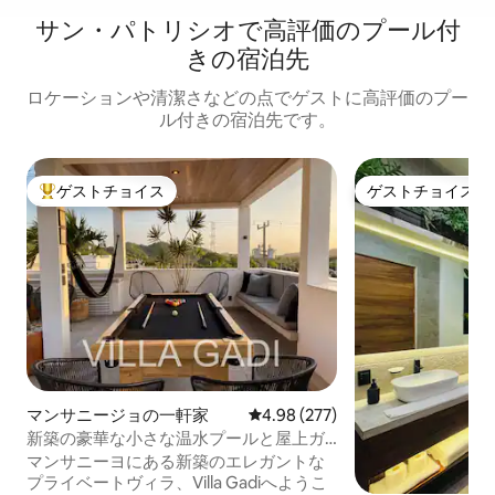
サン・パトリシオで高評価のプール付
きの宿泊先
ロケーションや清潔さなどの点でゲストに高評価のプー
ル付きの宿泊先です。
ゲストチョイス
ゲストチョイス
大好評のゲストチョイスです。
ゲストチョイス
マンサニージョの一軒家
レビュー277件、5つ星中4.98
4.98 (277)
新築の豪華な小さな温水プールと屋上ガ
ーデン
マンサニーヨにある新築のエレガントな
プライベートヴィラ、Villa Gadiへようこ