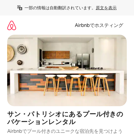
コ
一部の情報は自動翻訳されています。
原文を表示
ン
テ
ン
Airbnbでホスティング
ツ
に
ス
キ
ッ
プ
サン・パトリシオにあるプール付きの
バケーションレンタル
Airbnbでプール付きのユニークな宿泊先を見つけよう