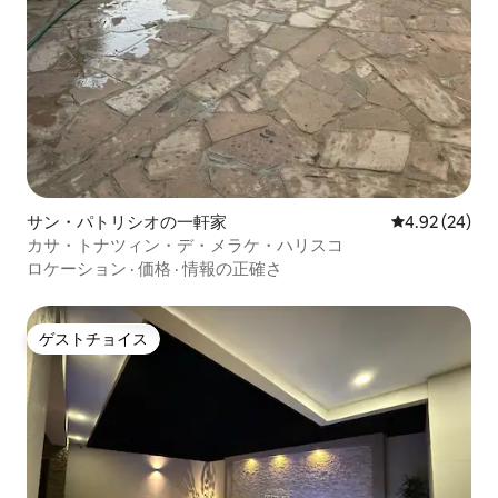
サン・パトリシオの一軒家
レビュー24件
4.92 (24)
カサ・トナツィン・デ・メラケ・ハリスコ
ロケーション
·
価格
·
情報の正確さ
ゲストチョイス
ゲストチョイス