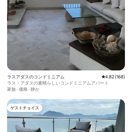
ラスアダスのコンドミニアム
レビュー168件
4.82 (168)
ラス・アダスの素晴らしいコンドミニアムアパート
家族
·
価格
·
静か
ゲストチョイス
ゲストチョイス