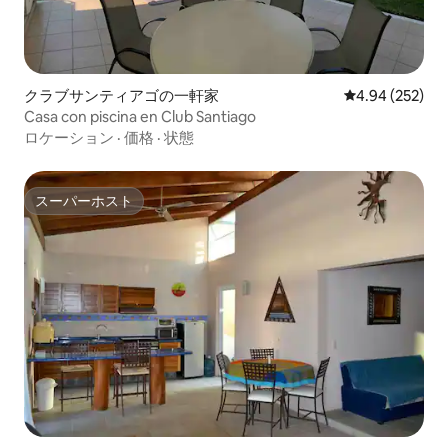
クラブサンティアゴの一軒家
レビュー252件
4.94 (252)
Casa con piscina en Club Santiago
ロケーション
·
価格
·
状態
スーパーホスト
スーパーホスト