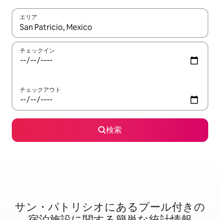
エリア
検索結果が表示されたら、上下の矢印キーを使って移動するか、
チェックイン
チェックアウト
検索
サン・パトリシオに⁠あ⁠るプ⁠ー⁠ル⁠付⁠き⁠の
宿⁠泊⁠施⁠設⁠に関⁠す⁠る簡⁠単⁠な統⁠計⁠情⁠報