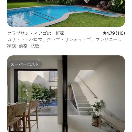
クラブサンティアゴの一軒家
レビュー110
4.79 (110)
カサ・ラ・パロマ、クラブ・サンティアゴ、マンサニージ
ョ、コル。
家族
·
価格
·
状態
スーパーホスト
スーパーホスト