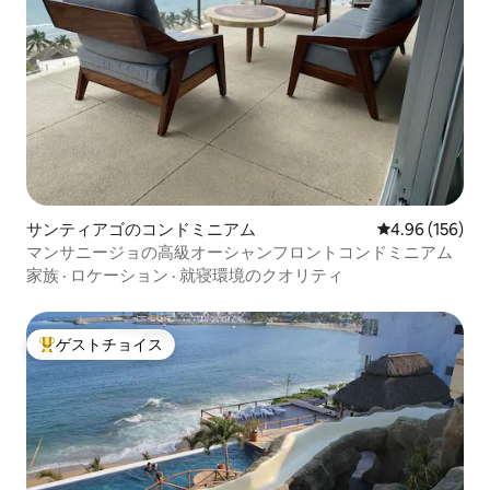
サンティアゴのコンドミニアム
レビュー156件
4.96 (156)
マンサニージョの高級オーシャンフロントコンドミニアム
家族
·
ロケーション
·
就寝環境のクオリティ
ゲストチョイス
大好評のゲストチョイスです。