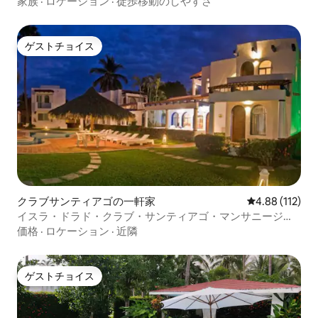
家族
·
ロケーション
·
徒歩移動のしやすさ
ゲストチョイス
ゲストチョイス
クラブサンティアゴの一軒家
レビュー112件
4.88 (112)
イスラ・ドラド・クラブ・サンティアゴ・マンサニージ
ョ・コルのヴィラ。
価格
·
ロケーション
·
近隣
ゲストチョイス
ゲストチョイス