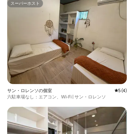
スーパーホスト
スーパーホスト
サン・ロレンソの個室
レビュー
5 (4)
六駐車場なし：エアコン、Wi-Fi | サン・ロレンソ