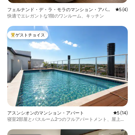
フェルナンド・デ・ラ・モラのマンション・アパー
レビュー
5 (4)
ト
快適でエレガントな1階のワンルーム、キッチン
ゲストチョイス
大好評のゲストチョイスです。
アスンシオンのマンション・アパート
レビュー1
5 (14)
寝室2部屋とバスルーム2つのフルアパートメント、屋上プ
ール、ロス・ラウレレス