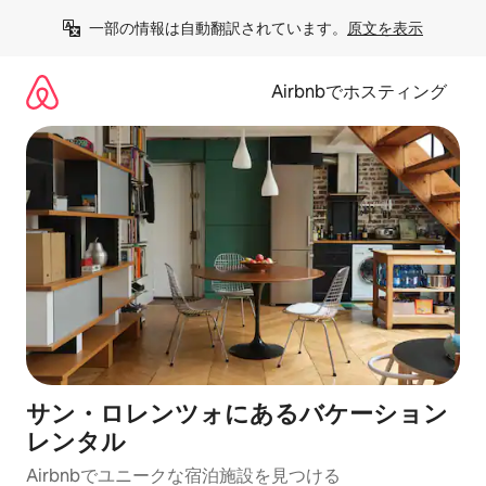
コ
一部の情報は自動翻訳されています。
原文を表示
ン
テ
ン
Airbnbでホスティング
ツ
に
ス
キ
ッ
プ
サン・ロレンツォにあるバケーション
レンタル
Airbnbでユニークな宿泊施設を見つける