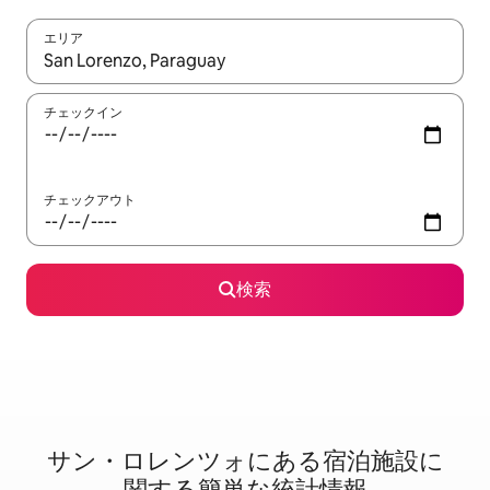
エリア
検索結果が表示されたら、上下の矢印キーを使って移動するか、
チェックイン
チェックアウト
検索
サン・ロレンツォに⁠あ⁠る宿⁠泊⁠施⁠設⁠に
関⁠す⁠る簡⁠単⁠な統⁠計⁠情⁠報