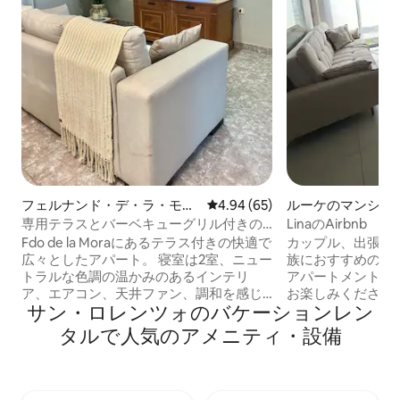
フェルナンド・デ・ラ・モラ
レビュー65件、5つ星中4.94
4.94 (65)
ルーケのマンショ
の一軒家
専用テラスとバーベキューグリル付きの
LinaのAirbnb
ファミリーアパートメント
Fdo de la Moraにあるテラス付きの快適で
カップル、出張者
広々としたアパート。 寝室は2室、ニュー
族におすすめの、
トラルな色調の温かみのあるインテリ
アパートメントで
ア、エアコン、天井ファン、調和を感じ
お楽しみください。 このアパートに
サン・ロレンツォのバケーションレン
させる自然なディテールが特徴です。 🛁
下の設備が備わってい
広々としたシャワーとお湯が備わった、
適なダブルベッド 
タルで人気のアメニティ・設備
モダンでリノベーションされたバスルー
ファベッド 🧺 
ム。 🍽️ キッチンは広くて機能的で、長期
います 📺 Disney+ と Ne
滞在に最適です。 🍽️ ダイニングルームは
心地のよいデザイ
快適で居心地がよく、食事を共にした
げるように考えら