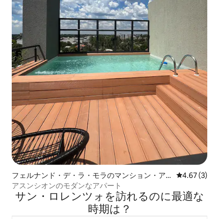
フェルナンド・デ・ラ・モラのマンション・ア
レビュー3件
4.67 (3)
パート
アスンシオンのモダンなアパート
サン・ロレンツォを訪⁠れ⁠るの⁠に最⁠適⁠な
時⁠期⁠は⁠？