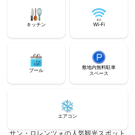
り、外の景色を眺めながら仕事をしたり
で滞在できる理想的
するのに最適です。 アームチェアとグリ
利な立地： 空港から
ルを備えた専用バルコニー。 1 駐車場
キッチン
Wi-Fi
敷地内無料駐⁠車
プール
ス⁠ペ⁠ー⁠ス
エアコン
サン・ロレンツォの人気観光スポット