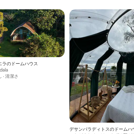
エラのドームハウス
dala
し
·
清潔さ
4.79つ星の平均評価
デサンパラディトスのドームハ