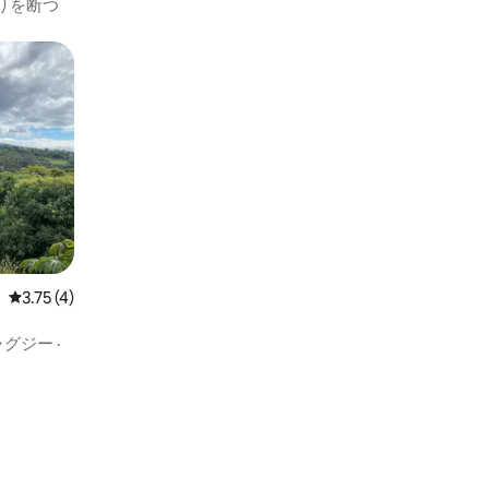
りを断つ
レビュー4件、5つ星中3.75つ星の平均評価
3.75 (4)
ャグジー
·