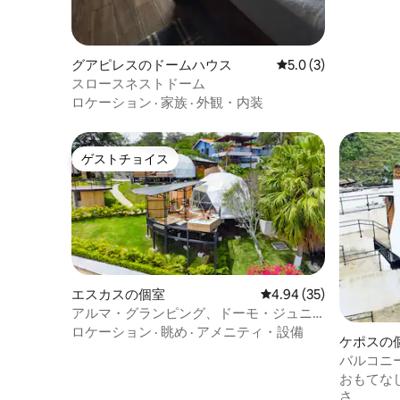
グアピレスのドームハウス
レビュー3件、5つ星
5.0 (3)
スロースネストドーム
ロケーション
·
家族
·
外観・内装
ゲストチョイス
ゲストチョイス
エスカスの個室
レビュー35件、5つ星中
4.94 (35)
アルマ・グランピング、ドーモ・ジュニ
アスイート。
ロケーション
·
眺め
·
アメニティ・設備
ケポスの
バルコニ
クドームN
おもてな
さ