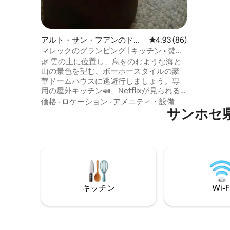
予約いた
トジャグ
輪駆動車
さい。も
アルト・サン・フアンのドー
レビュー86件、5つ星中
4.93 (86)
（1分）。
ムハウス
マレックのグランピング | キッチン • 焚き
火台 • 映画館
🌿 雲の上に位置し、息をのむような海と
山の景色を望む、ボーホースタイルの豪
華ドームハウスに逃避行しましょう。専
用の屋外キッチン🍛、Netflixが見られる
100インチプロジェクター🍿、星空の下の
価格
·
ロケーション
·
アメニティ・設備
専用ガス薪ストーブ🔥をお楽しみくださ
サンホセ
い。標高750mで、一年中涼しい山の気候
⛰️。ナウヤカの滝やコスタリカの太平洋
沿いのビーチ、国立公園からわずか45分
🌊。自然に囲まれたロマンチックな休暇
に最適です。 ⚠️本物の四輪駆動車が必要
です。最後の200mは急で、緩い岩があり
ます。
キッチン
Wi-F