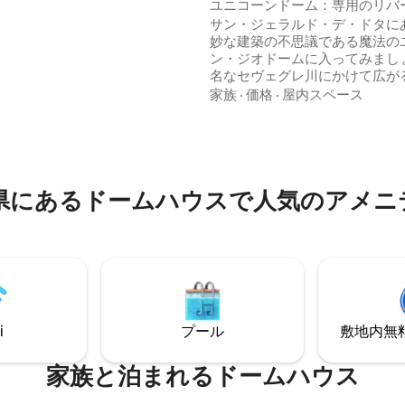
ドームハウス
ユニコーンドーム：専用のリバ
だけます：2名様用のプライベー
トジャグジーバス：リラックス
サン・ジェラルド・デ・ドタに
ジー。アラカルトのお食事。四
妙な建築の不思議である魔法の
でお越しの場合はお知らせくだ
ン・ジオドームに入ってみましょ
しくは、送迎を手配いたします
4.93つ星の平均評価
名なセヴェグレ川にかけて広がる
方フィートの壮大なデッキを誇
家族
·
価格
·
屋内スペース
所では、ゲストは贅沢に浸るこ
ます。 川の心地よい音を聴きな
かぶハンモックでリラックスし
ャグジーバスタブを満喫したり
す。 このジオドームでの滞在は
県にあるドームハウスで人気のアメニ
寂に満ちた忘れられない体験に
間違いなしです。
i
プール
敷地内無料駐
家族と泊まれるドームハウス