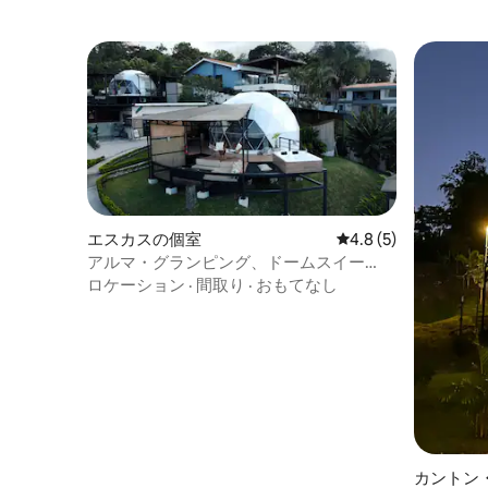
エスカスの個室
レビュー5件、5つ星
4.8 (5)
アルマ・グランピング、ドームスイー
ト。
ロケーション
·
間取り
·
おもてなし
カントン