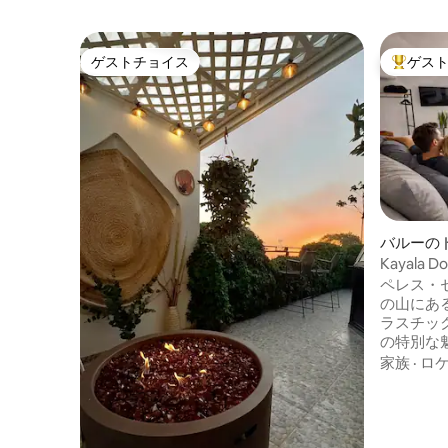
ゲストチョイス
ゲス
ゲストチョイス
大好評の
バルーの
Kayala
ー、エア
ペレス・
の山にあ
ラスチッ
の特別な
な山の空
家族
·
ロ
らしい景
は、キン
用バスル
備わって