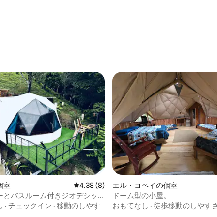
中5.0つ星の平均評価
4.94つ星の平均評価
個室
レビュー8件、5つ星中4.38つ星の平均評価
4.38 (8)
エル・コペイの個室
ーとバスルーム付きジオデシッ
ドーム型の小屋。
*1
し
·
チェックイン
·
移動のしやす
おもてなし
·
徒歩移動のしやす