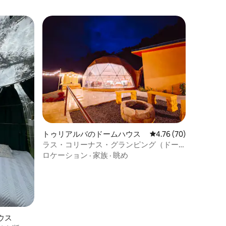
トゥリアルバのドームハウス
レビュー70件、5つ星
4.76 (70)
ラス・コリーナス・グランピング（ドー
ム#3）
ロケーション
·
家族
·
眺め
ウス