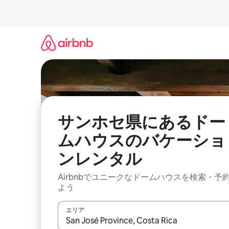
コ
ン
テ
ン
ツ
に
ス
キ
ッ
プ
サンホセ県にあるドー
ムハウスのバケーショ
ンレンタル
Airbnbでユニークなドームハウスを検索・予
よう
エリア
検索結果が表示されたら、上下の矢印キーを使っ