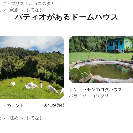
ング・プリスカル（コスタリ
ョン
·
家族
·
おもてなし
パティオがあるドームハウス
サン・ラモンのログハウス
パライソ・コリブリ
ントのテント
レビュー14件、5つ星中4.79つ星の平均評価
4.79 (14)
ョン
·
眺め
·
おもてなし