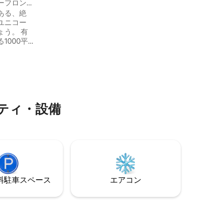
ーフロン
暇を提供します。
！
ある、絶
ユニコー
う。 有
1000平
るこの場
とができ
がら、浮
たり、ジ
できま
、愛と静
ティ・設備
なること
⁠車ス⁠ペ⁠ー⁠ス
エアコン