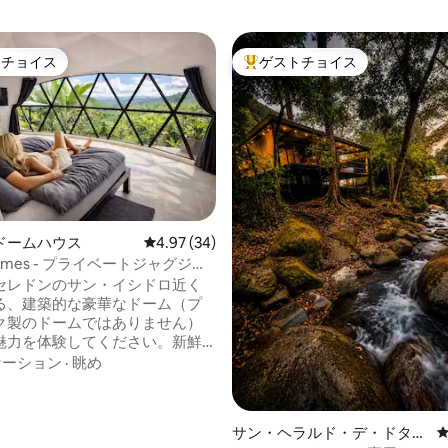
トチョイス
ゲストチョイス
ゲストチョイスです。
大好評のゲストチョイスです。
ドームハウス
レビュー34件、5つ星中4.97つ星の平均評価
4.97 (34)
 Domes - プライベートジャグジ
コン付きドーム
セレドンのサン・イシドロ近く
る、建築的な豪華なドーム（プ
ク製のドームではありません）
魅力を体験してください。新鮮
気、心地よい気候、そして素晴
ケーション
·
眺め
色をお楽しみください。設備に
グサイズベッド、エアコン、専
ーム、設備の整ったキッチンが
サン・ヘラルド・デ・ドタの
います。有料でオプションでご