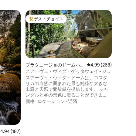
ポアスの
ゲストチョイス
ゲスト
大好評のゲストチョイスです。
ゲスト
ポアスの
このグラ
新鮮な空
るための
木々と良
の暖かさが一
ロケーシ
ァイヤー
と素晴ら
プラタニージョのドームハ
レビュー268件、5つ星
4.99 (268)
キッチン
ウス
スアーヴェ・ヴィダ・ゲッタウェイ - ジャ
たこのグ
ングル・ドーム
スアーヴェ・ヴィダ・ドームは、コスタ
ぐ近くに
リカの自然に囲まれた最も純粋な大きな
スを依頼
出窓と天窓で開放感を提供します。 ジャ
ら日曜日
ングルと谷の景色に浸ることができま
す。 リビングエリアには、自然の素朴な
価格
·
ロケーション
·
近隣
要素を取り入れるためのテーマに沿った
スタイリッシュな家具と装飾が施されて
います。 自然の音と流れる小川の音とと
もに静けさを味わうことができます。 ド
ームは、冒険的で少し大胆な体験を提供
レビュー187件、5つ星中4.94つ星の平均評価
4.94 (187)
し、ユニークで豪華なグランピングの休