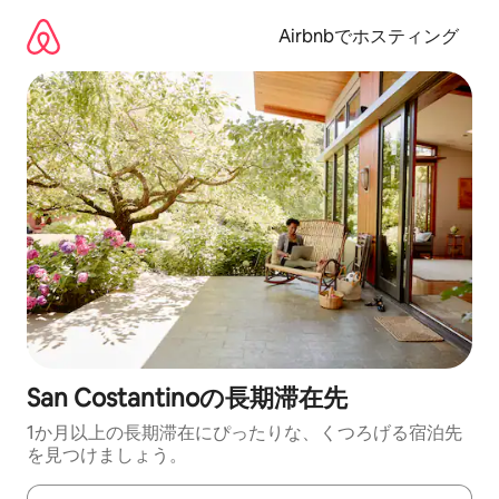
コ
ン
Airbnbでホスティング
テ
ン
ツ
に
ス
キ
ッ
プ
San Costantinoの長期滞在先
1か月以上の長期滞在にぴったりな、くつろげる宿泊先
を見つけましょう。