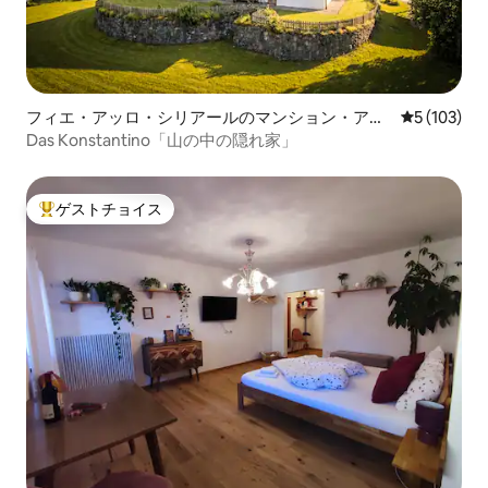
フィエ・アッロ・シリアールのマンション・アパ
レビュー10
5 (103)
ート
Das Konstantino「山の中の隠れ家」
ゲストチョイス
大好評のゲストチョイスです。