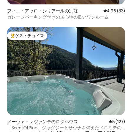
フィエ・アッロ・シリアールの別荘
レビュー83件
4.96 (83)
ガレージパーキング付きの居心地の良いワンルーム
ゲストチョイス
大好評のゲストチョイスです。
ノーヴァ・レヴァンテのログハウス
レビュー1
5 (127)
「ScentOfPine」ジャグジーとサウナを備えたドロミテの