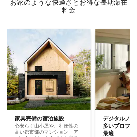
お家のような快⁠適⁠さ⁠とお⁠得⁠な長⁠期⁠滞⁠在
豪華な宿泊先
料⁠金
家具完備の宿⁠泊⁠施⁠設
デジタルノマド
多⁠いプ⁠ロ⁠フ⁠ェ⁠
心安らぐ山小屋や、利便性の
高い都市部のマンション・ア
最⁠適