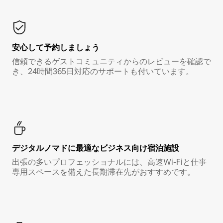
安心して予約しましょう
信頼できるゲストコミュニティからのレビューを確認で
き、24時間365日対応のサポートも付いています。
デジタルノマド⁠に最⁠適⁠なビ⁠ジ⁠ネ⁠ス⁠向⁠け宿⁠泊⁠施⁠設
出張の多いプロフェッショナルには、高速Wi-Fiと仕事
専用スペースを備えた長期滞在先がおすすめです。