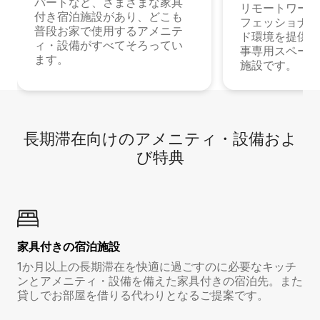
パートなど、さまざまな家具
リモートワーク
付き宿泊施設があり、どこも
フェッショナル
普段お家で使用するアメニテ
ド環境を提供する
ィ・設備がすべてそろってい
事専用スペース
ます。
施設です。
長期滞在向け⁠のア⁠メ⁠ニ⁠テ⁠ィ⁠・設⁠備⁠およ
び特⁠典
家具付き⁠の宿⁠泊⁠施⁠設
1か月以上の長期滞在を快適に過ごすのに必要なキッチ
ンとアメニティ・設備を備えた家具付きの宿泊先。また
貸しでお部屋を借りる代わりとなるご提案です。