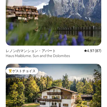
レノンのマンション・アパート
レビュー87件
4.97 (87)
Haus Maiblume. Sun and the Dolomites
ゲストチョイス
大好評のゲストチョイスです。