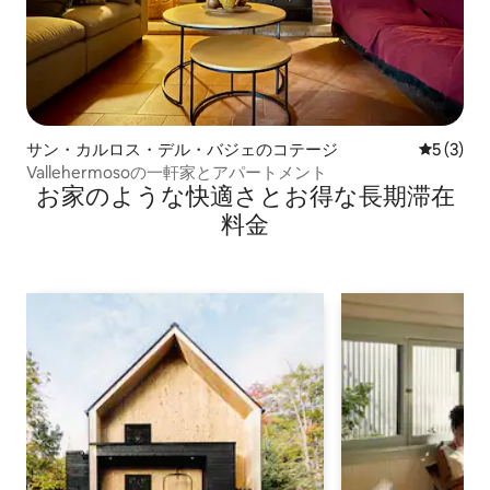
サン・カルロス・デル・バジェのコテージ
レビュー
5 (3)
Vallehermosoの一軒家とアパートメント
お家のような快⁠適⁠さ⁠とお⁠得⁠な長⁠期⁠滞⁠在
料⁠金