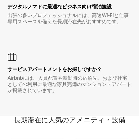
デジタルノマド⁠に最⁠適⁠なビ⁠ジ⁠ネ⁠ス⁠向⁠け宿⁠泊⁠施⁠設
出張の多いプロフェッショナルには、高速Wi-Fiと仕事
専用スペースを備えた長期滞在先がおすすめです。
サービスアパートメントをお探しですか？
Airbnbには、人員配置や転勤時の宿泊先、および社宅
としての利用に最適な家具完備のマンション・アパート
が掲載されています。
長期滞在に人気のアメニティ・設備