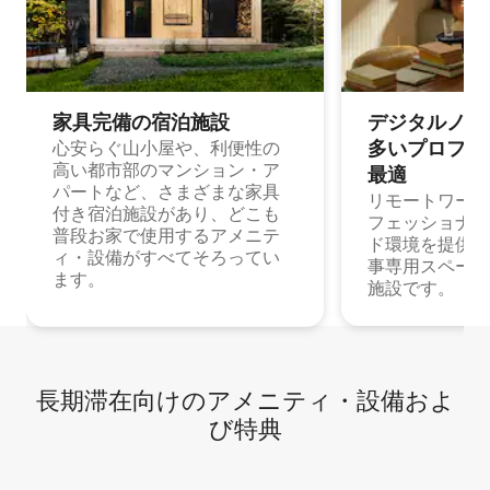
家具完備の宿⁠泊⁠施⁠設
デジタルノマド
多⁠いプ⁠ロ⁠フ⁠ェ⁠
心安らぐ山小屋や、利便性の
高い都市部のマンション・ア
最⁠適
パートなど、さまざまな家具
リモートワーク
付き宿泊施設があり、どこも
フェッショナル
普段お家で使用するアメニテ
ド環境を提供する
ィ・設備がすべてそろってい
事専用スペース
ます。
施設です。
長期滞在向け⁠のア⁠メ⁠ニ⁠テ⁠ィ⁠・設⁠備⁠およ
び特⁠典