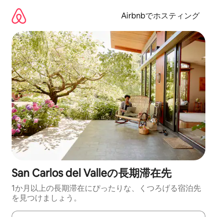
コ
ン
Airbnbでホスティング
テ
ン
ツ
に
ス
キ
ッ
プ
San Carlos del Valleの長期滞在先
1か月以上の長期滞在にぴったりな、くつろげる宿泊先
を見つけましょう。