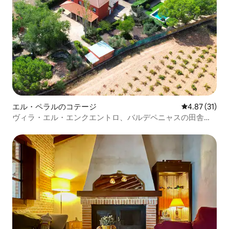
エル・ペラルのコテージ
レビュー31件
4.87 (31)
ヴィラ・エル・エンクエントロ、バルデペニャスの田舎の
家