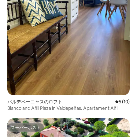
バルデペーニャスのロフト
レビュー1
5 (10)
Blanco and Añil Plaza in Valdepeñas. Apartament Añil
スーパーホスト
スーパーホスト