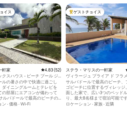
ョイス
ゲストチョイス
ョイス
大好評のゲストチョイスです。
一軒家
レビュー52件、5つ星中4.83つ星の平均評価
4.83 (52)
ステラ・マリスの一軒家
クスハウス - ビーチ プール ジ
ヴィラージュ プライア ド フラ
 バーベキュー
ント マール
ールの暑さの中で快適に過ごし
サルバドールで最高のビーチ、
。ダイニングルームとテレビを
ゴビーチに位置するヴィレッジ。
ての部屋にエアコンが備わって
面した家で、広い3つのベッド
 サルバドールで最高のビーチの1
り、最大8名様まで宿泊可能で
。 レイトチェックアウト18時。
ト2室、共用バスルーム2室、冷
ョン
·
価格
·
Wi-Fi
ロケーション
·
家族
·
近隣
の安全なクローズドコンドミニ
ンロ、洗濯機、コーヒーメーカ
階の家、5つのスイート、プール
レンジ、ベッド、クローゼット、Ne
ベート）、ジャグジー、バーベ
と各種チャンネル付きテレビ、
駐車場、ベッド/バスルーム、設
ー、ハンモック、天井ファン、