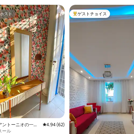
ホスト
ゲストチョイス
ホスト
大好評のゲストチョイスです。
4.89つ星の平均評価
アントーニオの一軒
レビュー62件、5つ星中4.94つ星の平均評価
4.94 (62)
スール