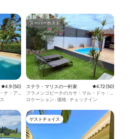
スーパーホスト
スーパーホスト
レビュー50件、5つ星中4.9つ星の平均評価
4.9 (50)
ステラ・マリスの一軒家
レビュー50件、5つ星
4.72 (50)
・ナ・ア
フラメンゴビーチのカサ・マル・ドゥ・
ソル、あなただけの場所
ス
ロケーション
·
価格
·
チェックイン
ゲストチョイス
ゲストチョイス