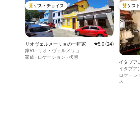
ゲストチョイス
ゲス
大好評のゲストチョイスです。
大好評の
リオヴェルメーリョの一軒家
レビュー24件、5つ星
5.0 (24)
家51 - リオ・ヴェルメリョ
家族
·
ロケーション
·
状態
イタプア
イタプア
の家/コ
ロケーシ
ス