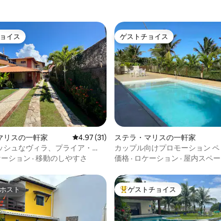
ョイス
ゲストチョイス
ョイス
ゲストチョイス
中5.0つ星の平均評価
マリスの一軒家
レビュー31件、5つ星中4.97つ星の平均評価
4.97 (31)
ステラ・マリスの一軒家
ッシュなヴィラ、プライア・
カップル向けプロモーション ペ
メンゴ、サルバー、バイアンキ
レイア ビレッジ 3
ケーション
·
移動のしやすさ
価格
·
ロケーション
·
屋内スペー
ホスト
ゲストチョイス
ホスト
大好評のゲストチョイスです。