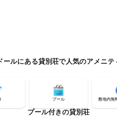
たキッチン、ワークスペース、
ン、Wi-Fiインターネット、海
ビルーム、高速インターネッ
ル、海を望むデッキ、Louro Stella
ーベッド、そしてたくさんのス
のテントまで5分です。
楽しんでリラックスできます。
Kです。
中4.91つ星の平均評価
ドールにある貸別荘で人気のアメニテ
i
プール
敷地内無料駐
プール付きの貸別荘