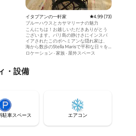
を望むプー
 Maris
イタプアンの一軒家
レビュー73件、5つ星
4.99 (73)
ブルーハウスとカサマリーナの魅力
こんにちは！お越しいただきありがとう
ございます。バリ島の静けさにインスパ
イアされたこのボヘミアンな隠れ家は、
海から数歩のStella Marisで平和な日々を
過ごすことをお勧めします。花が咲く
ロケーション
·
家族
·
屋外スペース
庭、優しい香り、軽やかな音楽、そして
心地よいエネルギーなど、細部まで愛情
ィ・設備
を込めて考えられています。プールと屋
外スペースは共有されており、調和を保
っています。時間がゆっくりと流れ、心
が休まる、自由な魂の隠れ家。Blue
House Casa Marinaへようこそ！
⁠車ス⁠ペ⁠ー⁠ス
エアコン