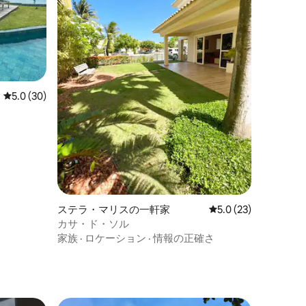
レビュー30件、5つ星中5.0つ星の平均評価
5.0 (30)
ステラ・マリスの一軒家
レビュー23件、5つ
5.0 (23)
カサ・ド・ソル
家族
·
ロケーション
·
情報の正確さ