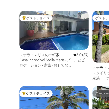
ゲストチョイス
ゲストチ
大好評のゲストチョイスです。
ゲストチ
ステラ・マリスの一軒家
レビュー37件、5つ星
5.0 (37)
Casa Incredível Stella Maris -プールとビー
チまで300 m
ロケーション
·
家族
·
おもてなし
ステラ・
スタイリ
ド・フラ
家族
·
ロ
ング
ゲストチョイス
スーパー
大好評のゲストチョイスです。
スーパー