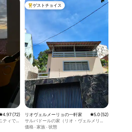
ゲストチョイス
大好評のゲストチョイスです。
レビュー72件、5つ星中4.97つ星の平均評価
4.97 (72)
リオヴェルメーリョの一軒家
レビュー52件、5つ
5.0 (52)
ニティで
サルバドールの家（リオ・ヴェルメリ
ョ）
価格
·
家族
·
状態