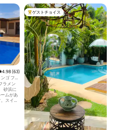
ステラ・
ゲストチョイス
ゲスト
大好評のゲストチョイスです。
ゲスト
ビレッジ
プライベ
快適で安
プールと
ミリーコンドミ
市場や素
アコン付
家族
·
ロ
があり、
したりするの
族やサー
ーチ。 ルール： •最大5名様まで •パーティ
レビュー63件、5つ星中4.98つ星の平均評価
4.98 (63)
ーや追加
トのみが
メンゴ フロ
フラメン
 砂浜に
ルームがあ
す。スイー
蔵庫、コ
ー、電子
tflix
バルコニ
エアコ