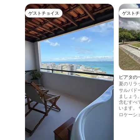
ゲストチョイス
ゲストチ
ゲストチョイス
ゲストチ
ピアタの
夏のリラッ
ャグジー
サルバド
ましょう
含むすべ
います。
つに近い
ロケーシ
高い基準
アム、1
（プライ
キュー、