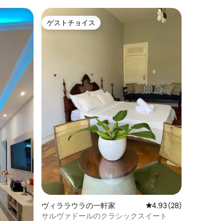
ゲストチョイス
ゲストチョイス
ヴィララウラの一軒家
レビュー28件、5つ星
4.93 (28)
サルヴァドールのクラシックスイート