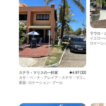
ラウロ・
軒家
イエロー
ロケーシ
ステラ・マリスの一軒家
レビュー32件、5つ星中
4.97 (32)
カサ・ペ・ナ・アレイア・ステラ・マリ
ス
家族
·
ロケーション
·
プール