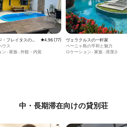
ジ・フレイタスの一
レビュー77件、5つ星中4.96つ星の平均評価
4.96 (77)
ヴェラクルスの一軒家
ハウス
ペーニャ島の平和と魅力
ョン
·
家族
·
外観・内装
ロケーション
·
家族
·
清潔さ
4.97つ星の平均評価
中・長期滞在向けの貸別荘