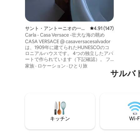
備の整っ
広いテレ
ト、ベビ
ペースで
ペットO
サント・アントーニオの一軒
レビュー147件、5つ星
4.91 (147)
家
Carla - Casa Versace -壮大な海の眺め
CASA VERSACE @ casaversacesalvador
は、1909年に建てられたHUNESCOのコ
ロニアルハウスです。 4つの独立したアパ
ートで作られています（下記確認）。 フ
ァイバー接続可能なホームオフィスに最
家族
·
ロケーション
·
ひとり旅
適なロケーション。 サント・アントノニ
サルバ
オの魅力的な歴史的中心部に位置してい
ます。 装飾と息をのむような海の景色と
最高の夕日を眺めながら改装されまし
た。ペロウリーニョから徒歩3分ですが、
より静かで安全なエリア、ビーチからタ
クシーで15分です。 コンシェルジュサー
ビスと朝食を提供します
キッチン
Wi-F