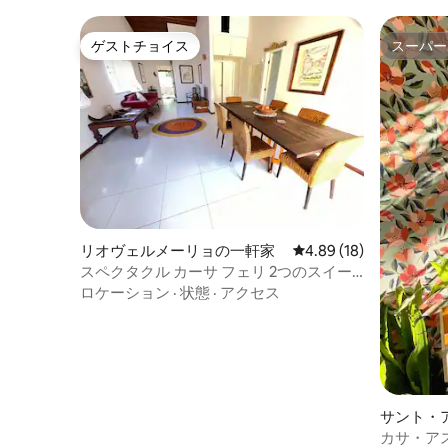
ゲストチョイス
スーパー
ゲストチョイス
スーパー
リオヴェルメーリョの一軒家
レビュー18件、5つ星中
4.89 (18)
スペクタクル カーサ フェリ 2つのスイー
ト リオ・ヴェルメーリョ
ロケーション
·
状態
·
アクセス
サント・
家
カサ・ア