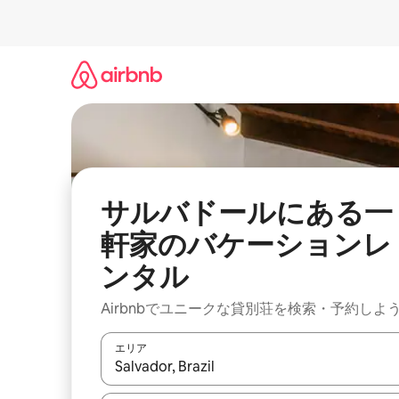
コ
ン
テ
ン
ツ
に
ス
キ
ッ
プ
サルバドールにある一
軒家のバケーションレ
ンタル
Airbnbでユニークな貸別荘を検索・予約しよ
エリア
検索結果が表示されたら、上下の矢印キーを使っ