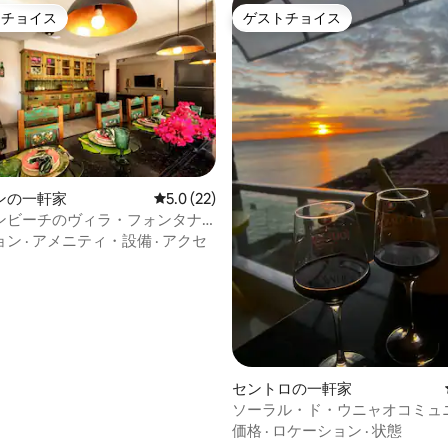
トチョイス
ゲストチョイス
ゲストチョイスです。
ゲストチョイス
中5.0つ星の平均評価
ンの一軒家
レビュー22件、5つ星中5.0つ星の平均評価
5.0 (22)
ンビーチのヴィラ・フォンタナ
ンドミニアム
ョン
·
アメニティ・設備
·
アクセ
セントロの一軒家
ソーラル・ド・ウニャオコミュ
の宿泊
価格
·
ロケーション
·
状態