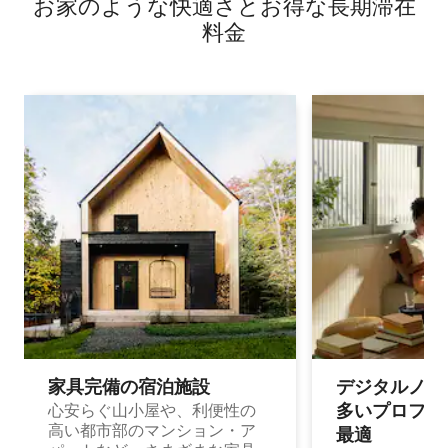
お家のような快⁠適⁠さ⁠とお⁠得⁠な長⁠期⁠滞⁠在
料⁠金
家具完備の宿⁠泊⁠施⁠設
デジタルノマド
多⁠いプ⁠ロ⁠フ⁠ェ⁠
心安らぐ山小屋や、利便性の
高い都市部のマンション・ア
最⁠適