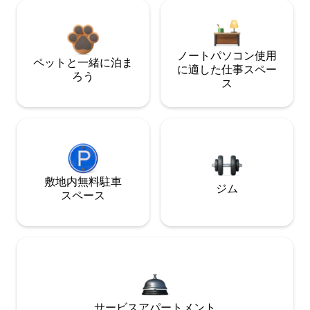
ノートパソコン使用
ペットと一緒に泊ま
に適した仕事スペー
ろう
ス
敷地内無料駐⁠車
ジム
ス⁠ペ⁠ー⁠ス
サービスアパートメント