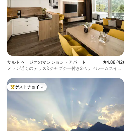
サルトゥージオのマンション・アパート
レビュー42件
4.88 (42)
メラン近くのテラス&ジャグジー付き2ベッドルームスイー
ト
ゲストチョイス
大好評のゲストチョイスです。