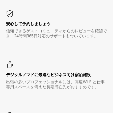
安心して予約しましょう
信頼できるゲストコミュニティからのレビューを確認で
き、24時間365日対応のサポートも付いています。
デジタルノマド⁠に最⁠適⁠なビ⁠ジ⁠ネ⁠ス⁠向⁠け宿⁠泊⁠施⁠設
出張の多いプロフェッショナルには、高速Wi-Fiと仕事
専用スペースを備えた長期滞在先がおすすめです。