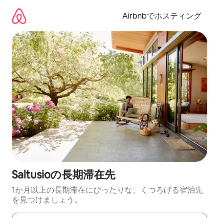
コ
ン
Airbnbでホスティング
テ
ン
ツ
に
ス
キ
ッ
プ
Saltusioの長期滞在先
1か月以上の長期滞在にぴったりな、くつろげる宿泊先
を見つけましょう。