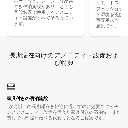
パートなど、さまざまな家具
リモートワーク
付き宿泊施設があり、どこも
フェッショナル
普段お家で使用するアメニテ
ド環境を提供する
ィ・設備がすべてそろってい
事専用スペース
ます。
施設です。
長期滞在向け⁠のア⁠メ⁠ニ⁠テ⁠ィ⁠・設⁠備⁠およ
び特⁠典
家具付き⁠の宿⁠泊⁠施⁠設
1か月以上の長期滞在を快適に過ごすのに必要なキッチ
ンとアメニティ・設備を備えた家具付きの宿泊先。また
貸しでお部屋を借りる代わりとなるご提案です。