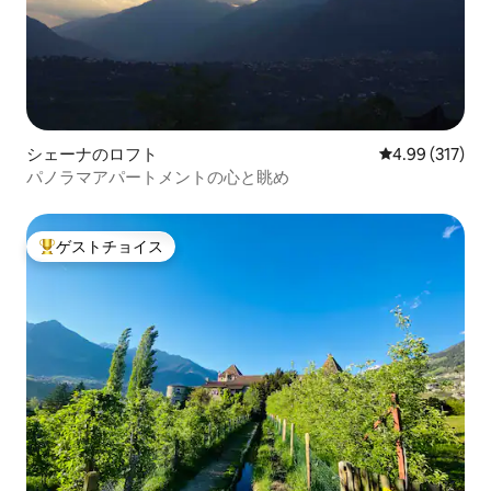
シェーナのロフト
レビュー317件
4.99 (317)
パノラマアパートメントの心と眺め
ゲストチョイス
大好評のゲストチョイスです。