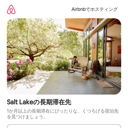
コ
ン
Airbnbでホスティング
テ
ン
ツ
に
ス
キ
ッ
プ
Salt Lakeの長期滞在先
1か月以上の長期滞在にぴったりな、くつろげる宿泊先
を見つけましょう。