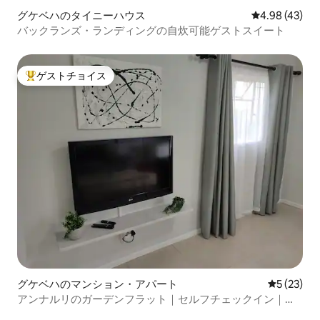
グケベハのタイニーハウス
レビュー43件
4.98 (43)
バックランズ・ランディングの自炊可能ゲストスイート
ゲストチョイス
大好評のゲストチョイスです。
グケベハのマンション・アパート
レビュー2
5 (23)
アンナルリのガーデンフラット｜セルフチェックイン｜高
速Wi-Fi