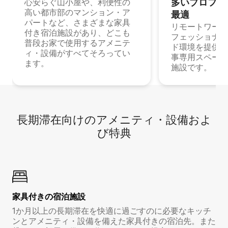
多⁠いプ⁠ロ⁠フ⁠ェ⁠
心安らぐ山小屋や、利便性の
高い都市部のマンション・ア
最⁠適
パートなど、さまざまな家具
リモートワーク
付き宿泊施設があり、どこも
フェッショナル
普段お家で使用するアメニテ
ド環境を提供する
ィ・設備がすべてそろってい
事専用スペース
ます。
施設です。
長期滞在向け⁠のア⁠メ⁠ニ⁠テ⁠ィ⁠・設⁠備⁠およ
び特⁠典
家具付き⁠の宿⁠泊⁠施⁠設
1か月以上の長期滞在を快適に過ごすのに必要なキッチ
ンとアメニティ・設備を備えた家具付きの宿泊先。また