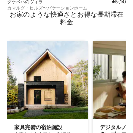
グケベハのヴィラ
レビュー1
5 (14)
カマルグ・ヒルズ〜バケーションホーム
お家のような快⁠適⁠さ⁠とお⁠得⁠な長⁠期⁠滞⁠在
料⁠金
家具完備の宿⁠泊⁠施⁠設
デジタルノマド