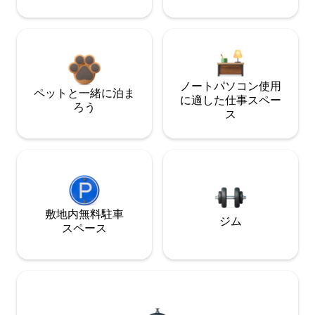
ノートパソコン使用
ペットと一緒に泊ま
に適した仕事スペー
ろう
ス
敷地内無料駐⁠車
ジム
ス⁠ペ⁠ー⁠ス