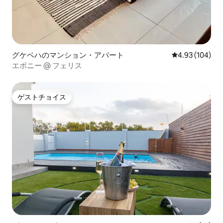
グケベハのマンション・アパート
レビュー104件
4.93 (104)
エボニー @ フェリス
ゲストチョイス
ゲストチョイス