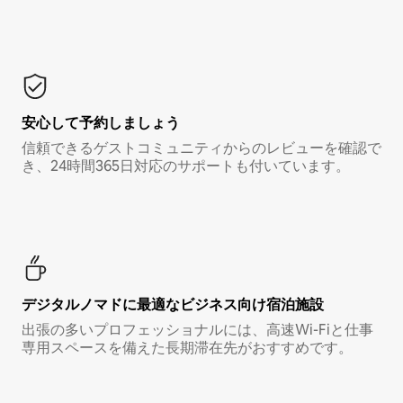
安心して予約しましょう
信頼できるゲストコミュニティからのレビューを確認で
き、24時間365日対応のサポートも付いています。
デジタルノマド⁠に最⁠適⁠なビ⁠ジ⁠ネ⁠ス⁠向⁠け宿⁠泊⁠施⁠設
出張の多いプロフェッショナルには、高速Wi-Fiと仕事
専用スペースを備えた長期滞在先がおすすめです。