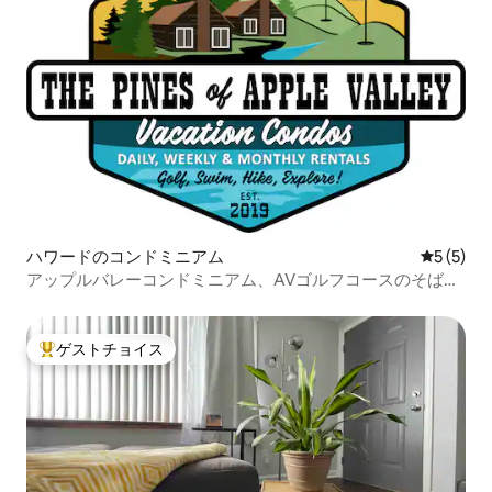
ハワードのコンドミニアム
レビュー
5 (5)
アップルバレーコンドミニアム、AVゴルフコースのそばに
あります！
ゲストチョイス
大好評のゲストチョイスです。