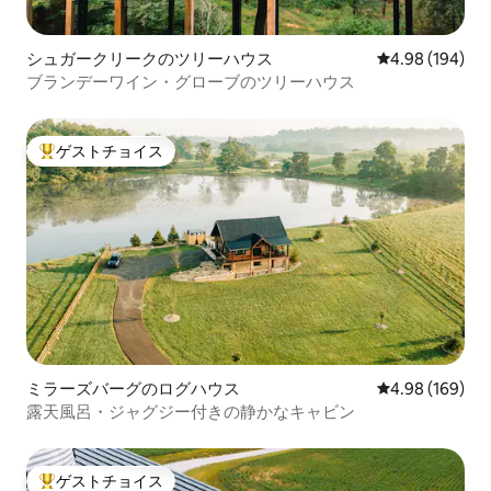
シュガークリークのツリーハウス
レビュー194件
4.98 (194)
ブランデーワイン・グローブのツリーハウス
ゲストチョイス
大好評のゲストチョイスです。
ミラーズバーグのログハウス
レビュー169件
4.98 (169)
露天風呂・ジャグジー付きの静かなキャビン
ゲストチョイス
大好評のゲストチョイスです。