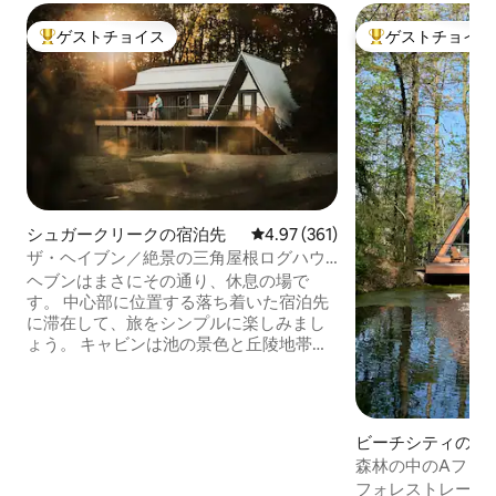
ゲストチョイス
ゲストチョイス
大好評のゲストチョイスです。
大好評のゲストチ
シュガークリークの宿泊先
レビュー361件、5つ星中4.97
4.97 (361)
ザ・ヘイブン／絶景の三角屋根ログハウ
ス
ヘブンはまさにその通り、休息の場で
す。 中心部に位置する落ち着いた宿泊先
に滞在して、旅をシンプルに楽しみまし
ょう。 キャビンは池の景色と丘陵地帯の
ある森林地帯にあります。 美しいアーミ
ッシュの田舎の中心部にあり、人気のア
トラクションからわずか数分です。 リビ
ングエリアには、フルキッチン、洗濯乾
ビーチシティの宿
燥機、快適な家具が備わっており、スマ
森林の中のAフレ
ートテレビと暖炉をお楽しみいただけま
スタブ、カヤック
フォレストレーン三
す。 メインフロアにキングベッドとフル