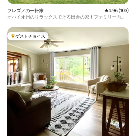
フレズノの一軒家
レビュー103件
4.96 (103)
オハイオ州のリラックスできる田舎の家！ファミリー向
け！
ゲストチョイス
大好評のゲストチョイスです。