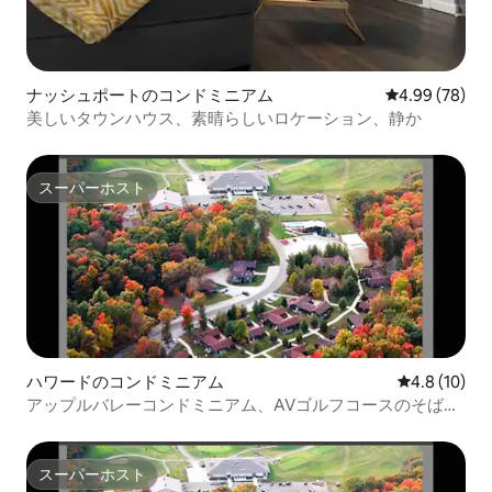
ナッシュポートのコンドミニアム
レビュー78件
4.99 (78)
美しいタウンハウス、素晴らしいロケーション、静か
スーパーホスト
スーパーホスト
ハワードのコンドミニアム
レビュー10
4.8 (10)
アップルバレーコンドミニアム、AVゴルフコースのそばに
あります！
スーパーホスト
スーパーホスト