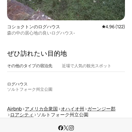
コショクトンのログハウス
レビュー122件
4.96 (122)
森の中の居心地の良いログハウス-
ぜひ訪⁠れ⁠た⁠い目⁠的⁠地
その他のタ⁠イ⁠プ⁠の宿⁠泊⁠先
近場で人気の観光スポット
ログハウス
ソルトフォーク州立公園
Airbnb
アメリカ合衆国
オハイオ州
ガーンジー郡
ロアシティ
ソルトフォーク州立公園