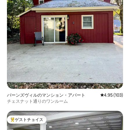
バーンズヴィルのマンション・アパート
レビュー103件
4.95 (103)
チェスナット通りのワンルーム
ゲストチョイス
大好評のゲストチョイスです。