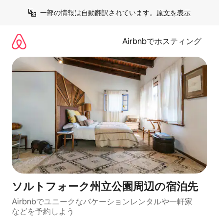
コ
一部の情報は自動翻訳されています。
原文を表示
ン
テ
ン
Airbnbでホスティング
ツ
に
ス
キ
ッ
プ
ソルトフォーク州立公園⁠周⁠辺⁠の宿⁠泊⁠先
Airbnbでユニークなバ⁠ケ⁠ー⁠シ⁠ョ⁠ンレ⁠ン⁠タ⁠ルや一⁠軒⁠家
な⁠ど⁠を予⁠約⁠し⁠よ⁠う