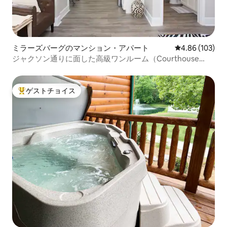
ミラーズバーグのマンション・アパート
レビュー103件
4.86 (103)
ジャクソン通りに面した高級ワンルーム（Courthouse
Studio）
ゲストチョイス
大好評のゲストチョイスです。