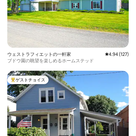
ウェストラフィエットの一軒家
レビュー127件
4.94 (127)
ブドウ園の眺望を楽しめるホームステッド
ゲストチョイス
大好評のゲストチョイスです。