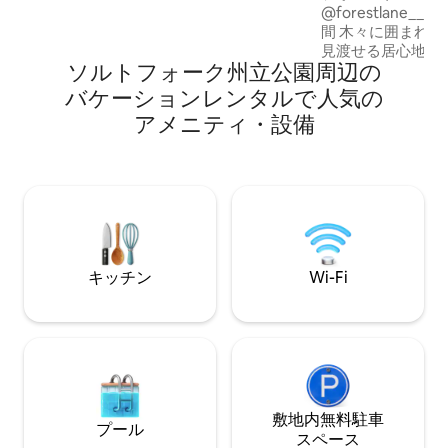
@forestlane__ カヤホガ国立公園から1時
バスルームがあります。 ロフトにはクイ
間 木々に囲まれ、噴水のある静かな池を
ーンサイズベッドが1台あります。 ご宿泊
見渡せる居心地の
をお待ちしております！
ソルトフォーク州立公園⁠周⁠辺⁠の
ンに逃避しよう。
元のコーヒーを、
バ⁠ケ⁠ー⁠シ⁠ョ⁠ン⁠レ⁠ン⁠タ⁠ル⁠で人⁠気⁠の
深いバスタブに浸
ア⁠メ⁠ニ⁠テ⁠ィ⁠・⁠設⁠備
屋外の焚き火エリ
しみください。こ
間には、日常から
るために必要なも
す。自然、快適さ
な雰囲気。 カッ
す。
キッチン
Wi-Fi
敷地内無料駐⁠車
プール
ス⁠ペ⁠ー⁠ス