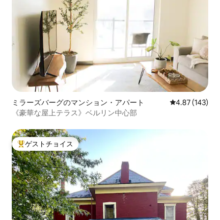
ミラーズバーグのマンション・アパート
レビュー143件
4.87 (143)
《豪華な屋上テラス》ベルリン中心部
ゲストチョイス
大好評のゲストチョイスです。