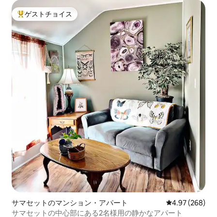
ゲストチョイス
大好評のゲストチョイスです。
サマセットのマンション・アパート
レビュー268件
4.97 (268)
サマセットの中心部にある2名様用の静かなアパート