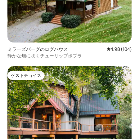
ミラーズバーグのログハウス
レビュー104件
4.98 (104)
静かな畑に咲くチューリップポプラ
ゲストチョイス
ゲストチョイス