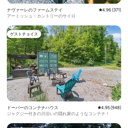
ナヴァーレのファームステイ
レビュー371件
4.96 (371)
アーミッシュ・カントリーのサイロ
ゲストチョイス
ゲストチョイス
ドーバーのコンテナハウス
レビュー948件
4.95 (948)
ジャグジー付きの川沿いの隠れ家のようなコンテナ！