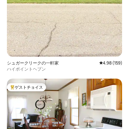
シュガークリークの一軒家
レビュー159件
4.98 (159)
ハイポイントヘブン
ゲストチョイス
大好評のゲストチョイスです。