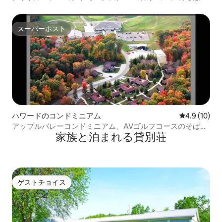
あります！
スーパーホスト
スーパーホスト
ハワードのコンドミニアム
レビュー10
4.9 (10)
アップルバレーコンドミニアム、AVゴルフコースのそばに
家族と泊まれる貸別荘
あります！
ゲストチョイス
ゲストチョイス