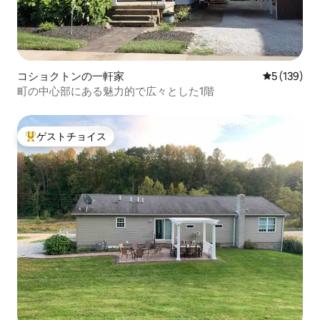
コショクトンの一軒家
レビュー13
5 (139)
町の中心部にある魅力的で広々とした1階
ゲストチョイス
大好評のゲストチョイスです。