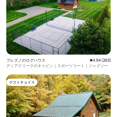
フレズノのログハウス
レビュー263件
4.94 (263)
ディアクリークのキャビン｜スポーツコート｜ジャグジー
ゲストチョイス
ゲストチョイス