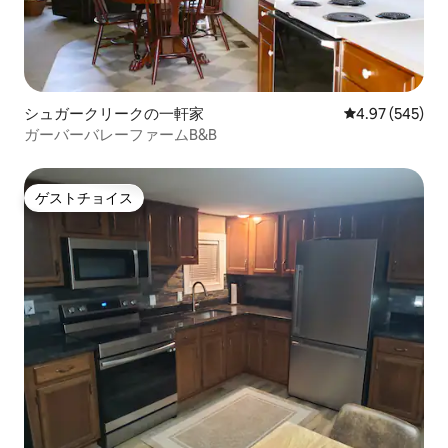
シュガークリークの一軒家
レビュー545件
4.97 (545)
ガーバーバレーファームB&B
ゲストチョイス
ゲストチョイス