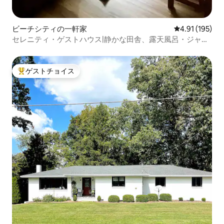
ビーチシティの一軒家
レビュー195件
4.91 (195)
セレニティ・ゲストハウス|静かな田舎、露天風呂・ジャグ
ジー
ゲストチョイス
大好評のゲストチョイスです。