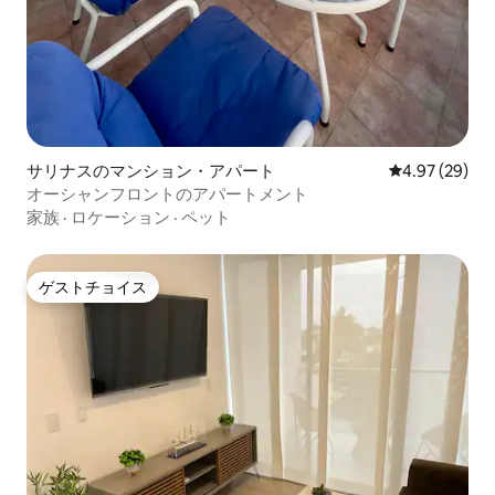
サリナスのマンション・アパート
レビュー29件
4.97 (29)
オーシャンフロントのアパートメント
家族
·
ロケーション
·
ペット
ゲストチョイス
ゲストチョイス