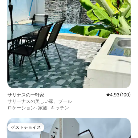
サリナスの一軒家
レビュー100件
4.93 (100)
サリーナスの美しい家、プール
ロケーション
·
家族
·
キッチン
ゲストチョイス
ゲストチョイス