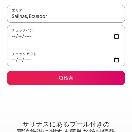
エリア
検索結果が表示されたら、上下の矢印キーを使って移動するか、
チェックイン
チェックアウト
検索
サリナスに⁠あ⁠るプ⁠ー⁠ル⁠付⁠き⁠の
宿⁠泊⁠施⁠設⁠に関⁠す⁠る簡⁠単⁠な統⁠計⁠情⁠報