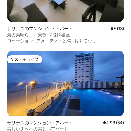
サリナスのマンション・アパート
レビュー1
5 (13)
海の素晴らしい景色 | 7階 | 3寝室
ロケーション
·
アメニティ・設備
·
おもてなし
ゲストチョイス
ゲストチョイス
サリナスのマンション・アパート
レビュー54件
4.98 (54)
美しいチペペの美しいアパート