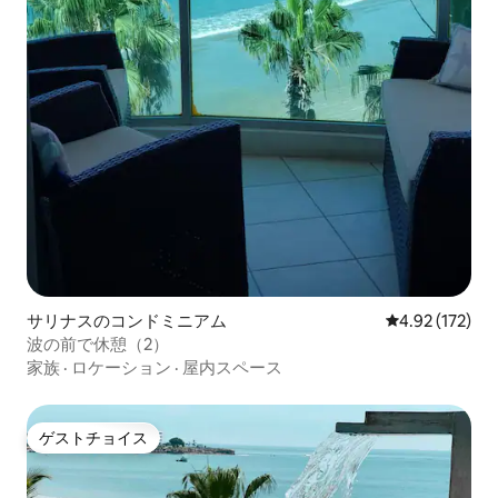
サリナスのコンドミニアム
レビュー172件
4.92 (172)
波の前で休憩（2）
家族
·
ロケーション
·
屋内スペース
ゲストチョイス
ゲストチョイス