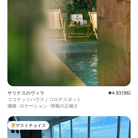
サリナスのヴィラ
レビュー96件
4.93 (96)
ココナッツハウス｜コロナスポット
価格
·
ロケーション
·
情報の正確さ
ゲストチョイス
大好評のゲストチョイスです。