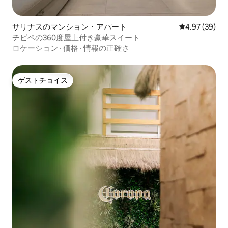
サリナスのマンション・アパート
レビュー39件
4.97 (39)
チピペの360度屋上付き豪華スイート
ロケーション
·
価格
·
情報の正確さ
ゲストチョイス
ゲストチョイス