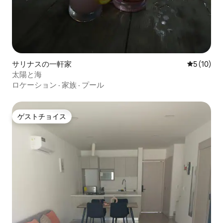
サリナスの一軒家
レビュー1
5 (10)
太陽と海
ロケーション
·
家族
·
プール
ゲストチョイス
ゲストチョイス