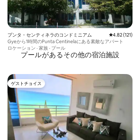
プンタ・センティネラのコンドミニアム
レビュー121
4.82 (121)
Gyeから1時間のPunta Centinelaにある素敵なアパート
ロケーション
·
家族
·
プール
プールがあるその他の宿泊施設
ゲストチョイス
ゲストチョイス