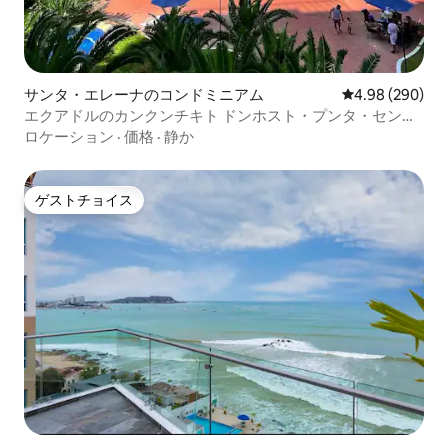
サンタ・エレーナのコンドミニアム
レビュー290件
4.98 (290)
エクアドルのカンクンチキト ドンホスト・プンタ・センテ
ィネラ
ロケーション
·
価格
·
静か
ゲストチョイス
ゲストチョイス