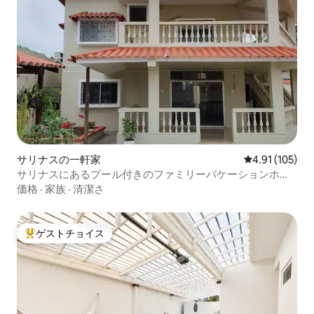
サリナスの一軒家
レビュー105件
4.91 (105)
サリナスにあるプール付きのファミリーバケーションホー
ム
価格
·
家族
·
清潔さ
ゲストチョイス
大好評のゲストチョイスです。