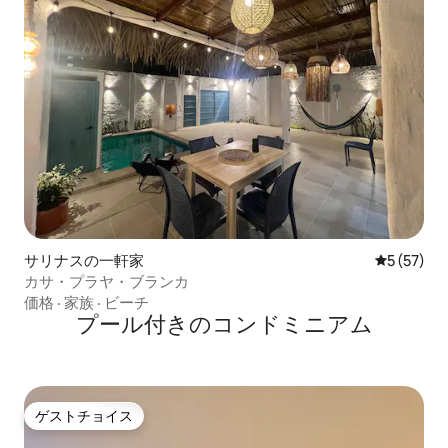
サリナスの一軒家
レビュー5
5 (57)
カサ・プラヤ・ブランカ
価格
·
家族
·
ビーチ
プール付きのコンドミニアム
ゲストチョイス
ゲストチョイス