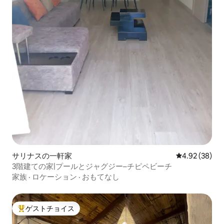
サリナスの一軒家
レビュー38件
4.92 (38)
3階建ての家|プールとジャグジー–チピペビーチ
家族
·
ロケーション
·
おもてなし
ゲストチョイス
大好評のゲストチョイスです。