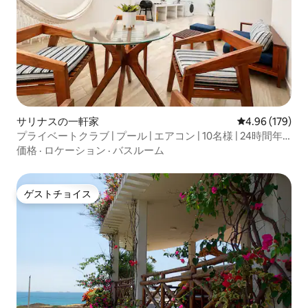
サリナスの一軒家
レビュー179件
4.96 (179)
プライベートクラブ | プール | エアコン | 10名様 | 24時間年
中無休
価格
·
ロケーション
·
バスルーム
ゲストチョイス
ゲストチョイス