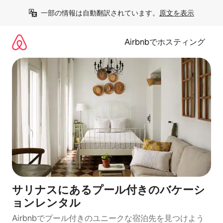
コ
一部の情報は自動翻訳されています。
原文を表示
ン
テ
ン
Airbnbでホスティング
ツ
に
ス
キ
ッ
プ
サリナスにあるプール付きのバケーシ
ョンレンタル
Airbnbでプール付きのユニークな宿泊先を見つけよう