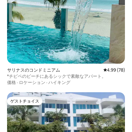
サリナスのコンドミニアム
レビュー78件
4.99 (78)
*チピペのビーチにあるシックで素敵なアパート。
価格
·
ロケーション
·
ハイキング
ゲストチョイス
ゲストチョイス