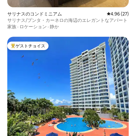
サリナスのコンドミニアム
レビュー27件
4.96 (27)
サリナス/プンタ・カーネロの海辺のエレガントなアパート
家族
·
ロケーション
·
静か
ゲストチョイス
大好評のゲストチョイスです。