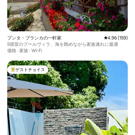
プンタ・ブランカの一軒家
レビュー159件
4.96 (159)
5寝室のプールヴィラ、海を眺めながら家族連れに最適
価格
·
家族
·
Wi-Fi
ゲストチョイス
大好評のゲストチョイスです。