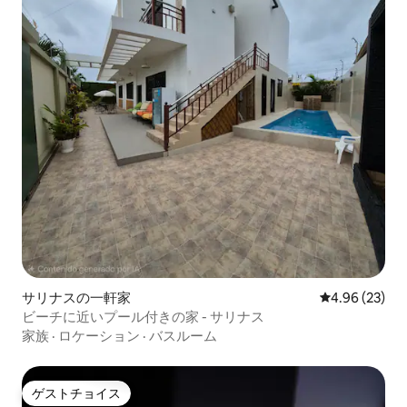
サリナスの一軒家
レビュー23件
4.96 (23)
ビーチに近いプール付きの家 - サリナス
家族
·
ロケーション
·
バスルーム
ゲストチョイス
ゲストチョイス