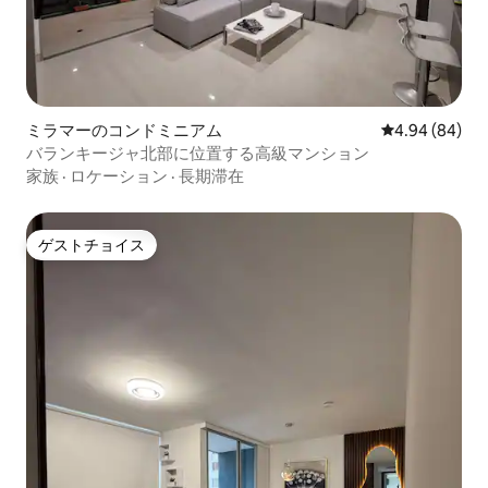
ミラマーのコンドミニアム
レビュー84件
4.94 (84)
バランキージャ北部に位置する高級マンション
家族
·
ロケーション
·
長期滞在
ゲストチョイス
ゲストチョイス