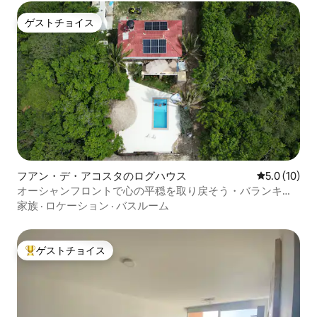
ゲストチョイス
ゲストチョイス
フアン・デ・アコスタのログハウス
レビュー10
5.0 (10)
オーシャンフロントで心の平穏を取り戻そう・バランキー
ジャ／カルタヘナからの脱出
家族
·
ロケーション
·
バスルーム
ゲストチョイス
大好評のゲストチョイスです。