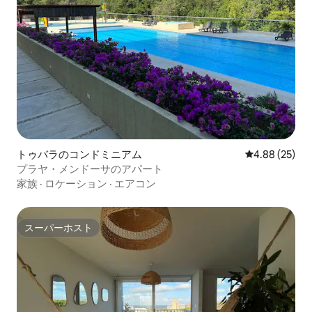
トゥバラのコンドミニアム
レビュー25件
4.88 (25)
プラヤ・メンドーサのアパート
家族
·
ロケーション
·
エアコン
スーパーホスト
スーパーホスト