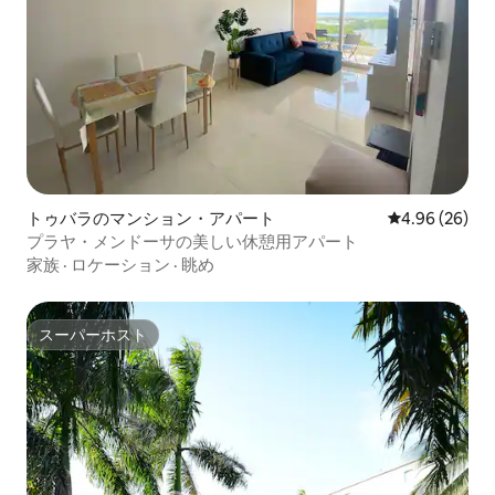
トゥバラのマンション・アパート
レビュー26件
4.96 (26)
プラヤ・メンドーサの美しい休憩用アパート
家族
·
ロケーション
·
眺め
スーパーホスト
スーパーホスト