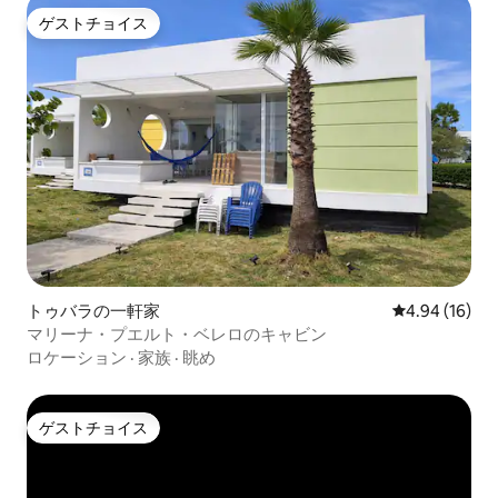
ゲストチョイス
ゲストチョイス
トゥバラの一軒家
レビュー16件
4.94 (16)
マリーナ・プエルト・ベレロのキャビン
ロケーション
·
家族
·
眺め
ゲストチョイス
ゲストチョイス