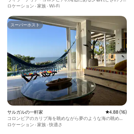
ィラ
ロケーション
·
家族
·
Wi-Fi
スーパーホスト
スーパーホスト
サルガルの一軒家
レビュー16件
4.88 (16)
コロンビアのカリブ海を眺めながら夢のような海の眺めを
楽しもう
ロケーション
·
家族
·
快適さ