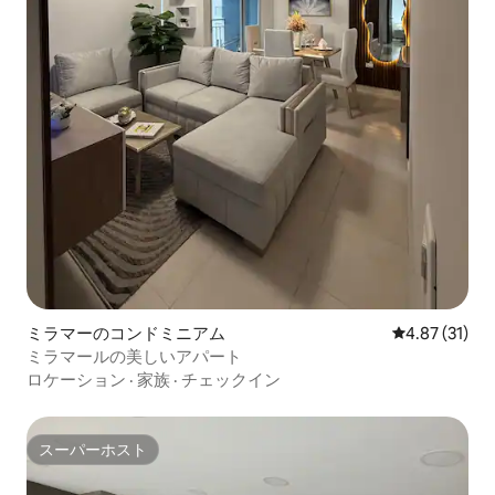
ミラマーのコンドミニアム
レビュー31件
4.87 (31)
ミラマールの美しいアパート
ロケーション
·
家族
·
チェックイン
スーパーホスト
スーパーホスト