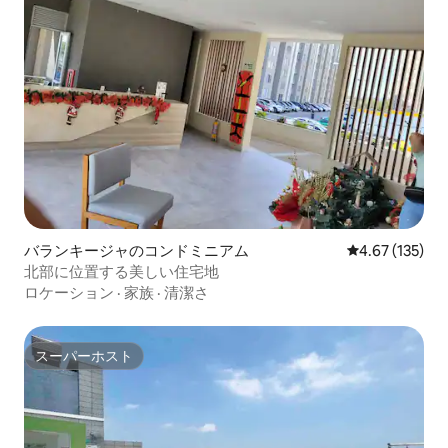
バランキージャのコンドミニアム
レビュー135件
4.67 (135)
北部に位置する美しい住宅地
ロケーション
·
家族
·
清潔さ
スーパーホスト
スーパーホスト