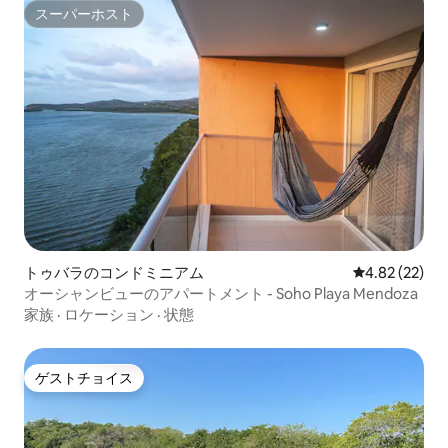
スーパーホスト
スーパーホスト
トゥバラのコンドミニアム
レビュー22件
4.82 (22)
オーシャンビューのアパートメント - Soho Playa Mendoza
家族
·
ロケーション
·
状態
ゲストチョイス
ゲストチョイス