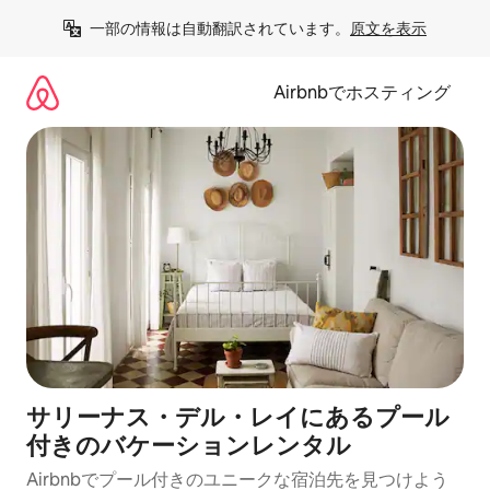
コ
一部の情報は自動翻訳されています。
原文を表示
ン
テ
ン
Airbnbでホスティング
ツ
に
ス
キ
ッ
プ
サリーナス・デル・レイにあるプール
付きのバケーションレンタル
Airbnbでプール付きのユニークな宿泊先を見つけよう