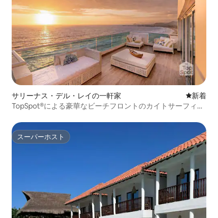
サリーナス・デル・レイの一軒家
新しい宿
新着
TopSpot®による豪華なビーチフロントのカイトサーフィン
の楽園
スーパーホスト
スーパーホスト