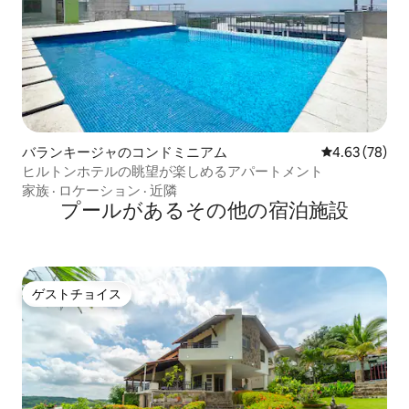
バランキージャのコンドミニアム
レビュー78件
4.63 (78)
ヒルトンホテルの眺望が楽しめるアパートメント
家族
·
ロケーション
·
近隣
プールがあるその他の宿泊施設
ゲストチョイス
ゲストチョイス