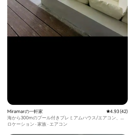
Miramarの一軒家
レビュー42件
4.93 (42)
海から300mのプール付きプレミアムハウス/エアコン、Wi-
Fi
ロケーション
·
家族
·
エアコン