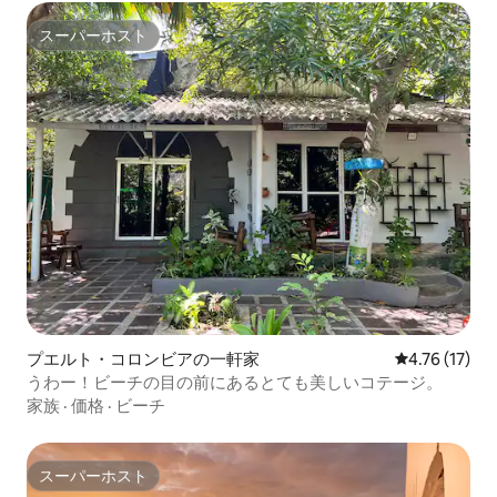
スーパーホスト
スーパーホスト
プエルト・コロンビアの一軒家
レビュー17件
4.76 (17)
うわー！ビーチの目の前にあるとても美しいコテージ。
家族
·
価格
·
ビーチ
スーパーホスト
スーパーホスト