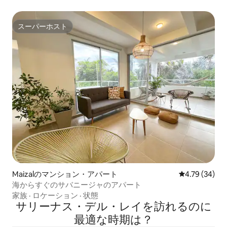
スーパーホスト
スーパーホスト
Maizalのマンション・アパート
レビュー34件
4.79 (34)
海からすぐのサバニージャのアパート
家族
·
ロケーション
·
状態
サリーナス・デル・レイを訪⁠れ⁠るの⁠に
最⁠適⁠な時⁠期⁠は⁠？