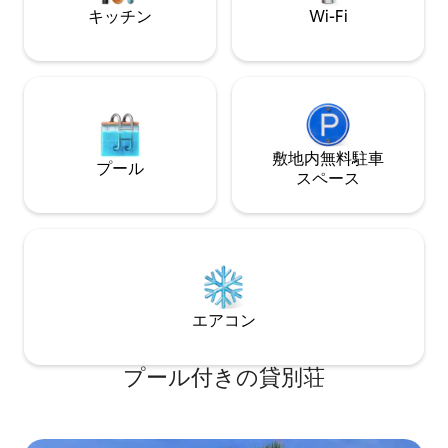
キッチン
Wi-Fi
敷地内無料駐⁠車
プール
ス⁠ペ⁠ー⁠ス
エアコン
プール付きの貸別荘