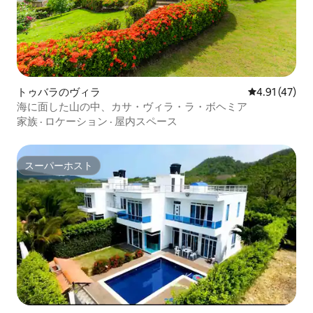
トゥバラのヴィラ
レビュー47件
4.91 (47)
海に面した山の中、カサ・ヴィラ・ラ・ボヘミア
家族
·
ロケーション
·
屋内スペース
スーパーホスト
スーパーホスト