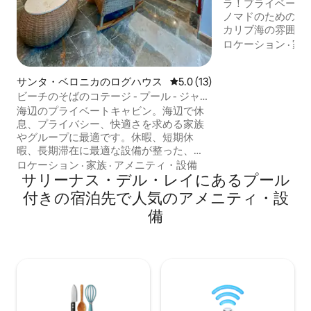
ラ！プライベート
ノマドのためのワ
カリブ海の雰囲気
カイトサーファーに最適
ロケーション
·
家
スしたり、仕事を
り。この場所ならす
サンタ・ベロニカのログハウス
レビュー13件、5つ星中5.0
5.0 (13)
適にお過ごしいた
湯をご用意しています。 リラ
ビーチのそばのコテージ - プール - ジャグ
り、祝ったり、海
ジー - トルコ式バス
海辺のプライベートキャビン。海辺で休
したりするために
息、プライバシー、快適さを求める家族
合でも、この家は
やグループに最適です。休暇、短期休
石のような海岸で
暇、長期滞在に最適な設備が整った、
広々とした快適な空間です。専用プー
ロケーション
·
家族
·
アメニティ・設備
ル、ジャグジー、共有できる広々とした
サリーナス・デル・レイにあるプール
ソーシャルエリアがあります。プラヤ・
付きの宿泊先で人気のアメニティ・設
リンダ（Playa Linda）の静かで自然豊か
備
な環境に位置するサンタ・ベロニカ
（Santa Verónica）は、バランキージャ
（Barranquilla）から20分、カルタヘナ
（Cartagena）から1時間の場所にあり、
海へのアクセスが容易で、特別な雰囲気
を楽しむことができます。