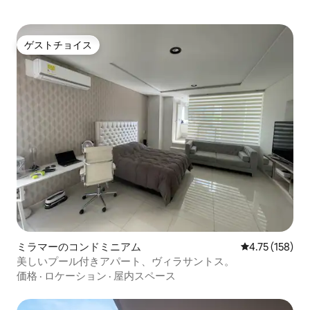
ゲストチョイス
ゲストチョイス
ミラマーのコンドミニアム
レビュー158件
4.75 (158)
美しいプール付きアパート、ヴィラサントス。
価格
·
ロケーション
·
屋内スペース