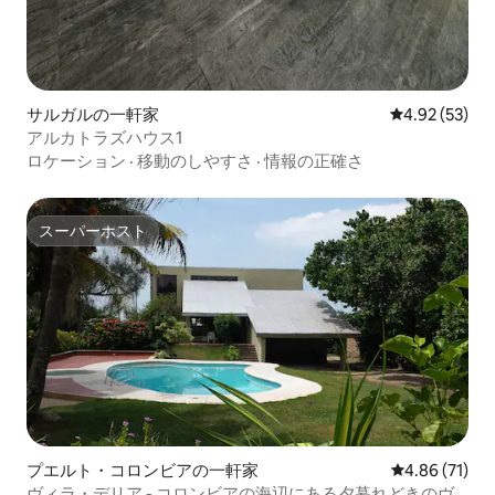
サルガルの一軒家
レビュー53件
4.92 (53)
アルカトラズハウス1
ロケーション
·
移動のしやすさ
·
情報の正確さ
スーパーホスト
スーパーホスト
プエルト・コロンビアの一軒家
レビュー71件
4.86 (71)
ヴィラ・デリア - コロンビアの海辺にある夕暮れどきのヴ