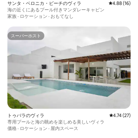
サンタ・ベロニカ・ビーチのヴィラ
レビュー16件
4.88 (16)
海の近くにあるプール付きマンダレーキャビン
家族
·
ロケーション
·
おもてなし
スーパーホスト
スーパーホスト
トゥバラのヴィラ
レビュー27件
4.74 (27)
専用プールと海の眺めを楽しめる美しいヴィラ
価格
·
ロケーション
·
屋内スペース