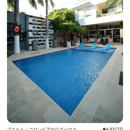
プエルト・コロンビアのログハウス
レビュー27件
4.93 (27)