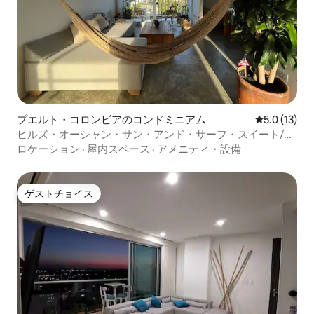
プエルト・コロンビアのコンドミニアム
レビュー13
5.0 (13)
ヒルズ・オーシャン・サン・アンド・サーフ・スイート/
ザ・ホス
ロケーション
·
屋内スペース
·
アメニティ・設備
ゲストチョイス
ゲストチョイス