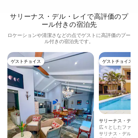
サリーナス・デル・レイで高評価のプ
ール付きの宿泊先
ロケーションや清潔さなどの点でゲストに高評価のプー
ル付きの宿泊先です。
ゲストチョイス
ゲストチョイス
ゲストチョイス
ゲストチョイス
サリーナス・デル
軒家
広々としたファミ
ール、お湯
サリナス・デル・