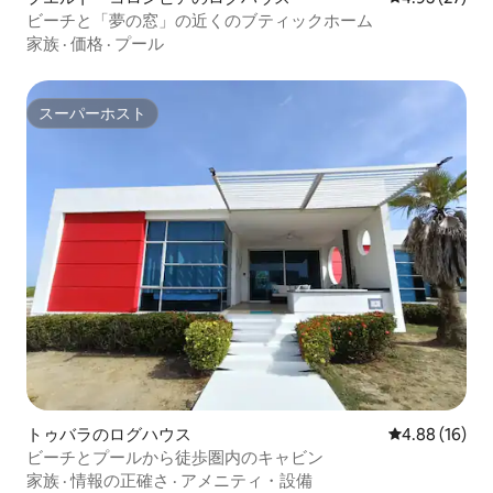
ビーチと「夢の窓」の近くのブティックホーム
家族
·
価格
·
プール
スーパーホスト
スーパーホスト
トゥバラのログハウス
レビュー16件
4.88 (16)
ビーチとプールから徒歩圏内のキャビン
家族
·
情報の正確さ
·
アメニティ・設備