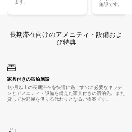
ます。
施設です。
長期滞在向け⁠のア⁠メ⁠ニ⁠テ⁠ィ⁠・設⁠備⁠およ
び特⁠典
家具付き⁠の宿⁠泊⁠施⁠設
1か月以上の長期滞在を快適に過ごすのに必要なキッチ
ンとアメニティ・設備を備えた家具付きの宿泊先。また
貸しでお部屋を借りる代わりとなるご提案です。