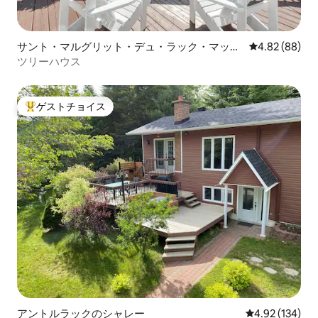
サント・マルグリット・デュ・ラック・マッソ
レビュー88件
4.82 (88)
ンの一軒家
ツリーハウス
ゲストチョイス
大好評のゲストチョイスです。
アントルラックのシャレー
レビュー134件
4.92 (134)