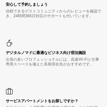
安心して予約しましょう
信頼できるゲストコミュニティからのレビューを確認で
き、24時間365日対応のサポートも付いています。
デジタルノマド⁠に最⁠適⁠なビ⁠ジ⁠ネ⁠ス⁠向⁠け宿⁠泊⁠施⁠設
出張の多いプロフェッショナルには、高速Wi-Fiと仕事
専用スペースを備えた長期滞在先がおすすめです。
サービスアパートメントをお探しですか？