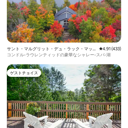
サント・マルグリット・デュ・ラック・マッソ
レビュー433件
4.91 (433)
ンのシャレー
コンドル-ラウレンティッドの豪華なシャレー-スパ-湖
ゲストチョイス
ゲストチョイス