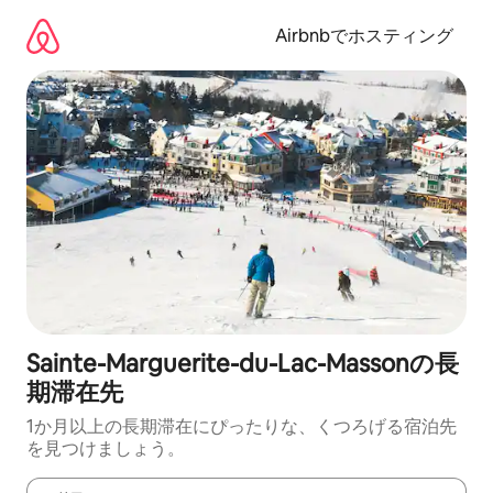
コ
ン
Airbnbでホスティング
テ
ン
ツ
に
ス
キ
ッ
プ
Sainte-Marguerite-du-Lac-Massonの長
期滞在先
1か月以上の長期滞在にぴったりな、くつろげる宿泊先
を見つけましょう。