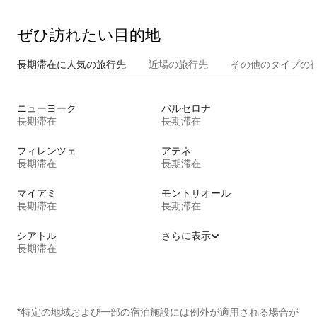
ぜひ訪⁠れ⁠た⁠い目⁠的⁠地
長期滞在に人気の旅行先
近場の旅行先
その他のタ⁠イ⁠プ⁠の宿
ニューヨーク
バルセロナ
長期滞在
長期滞在
フィレンツェ
アテネ
長期滞在
長期滞在
マイアミ
モントリオール
長期滞在
長期滞在
シアトル
さらに表示
長期滞在
*特定の地域および一部の宿泊施設には例外が適用される場合が