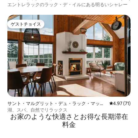
エントレラックのラック・デ・イルにある明るいシャレー
ゲストチョイス
ゲストチョイス
サント・マルグリット・デュ・ラック・マッソ
レビュー71件
4.97 (71)
ンのシャレー
湖、スパ、自然でリラックス
お家のような快⁠適⁠さ⁠とお⁠得⁠な長⁠期⁠滞⁠在
料⁠金