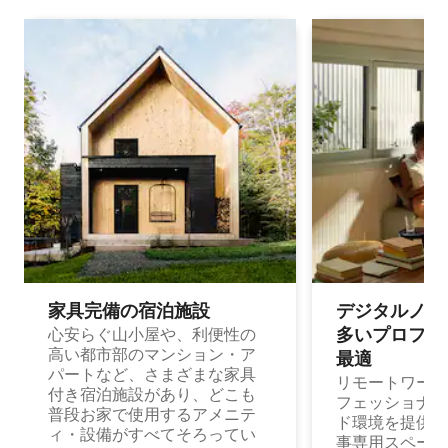
家具完備の宿⁠泊⁠施⁠設
デジタルノマド
多⁠いプ⁠ロ⁠フ⁠ェ⁠
心安らぐ山小屋や、利便性の
高い都市部のマンション・ア
最⁠適
パートなど、さまざまな家具
リモートワーク
付き宿泊施設があり、どこも
フェッショナル
普段お家で使用するアメニテ
ド環境を提供する
ィ・設備がすべてそろってい
事専用スペース