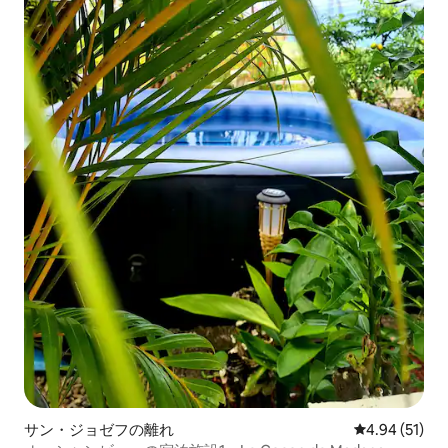
サン・ジョゼフの離れ
レビュー51件
4.94 (51)