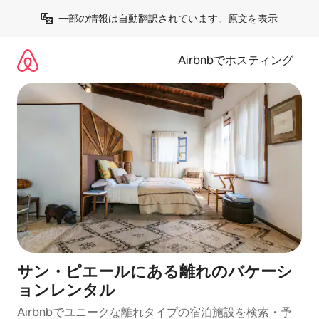
コ
一部の情報は自動翻訳されています。
原文を表示
ン
テ
ン
Airbnbでホスティング
ツ
に
ス
キ
ッ
プ
サン・ピエールにある離れのバケーシ
ョンレンタル
Airbnbでユニークな離れタイプの宿泊施設を検索・予