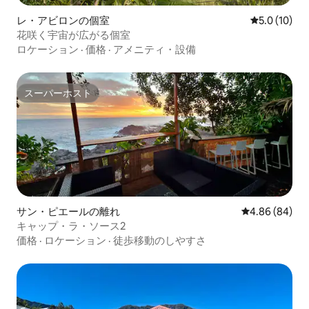
レ・アビロンの個室
レビュー10
5.0 (10)
花咲く宇宙が広がる個室
ロケーション
·
価格
·
アメニティ・設備
スーパーホスト
スーパーホスト
サン・ピエールの離れ
レビュー84件
4.86 (84)
キャップ・ラ・ソース2
価格
·
ロケーション
·
徒歩移動のしやすさ