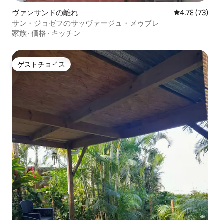
ヴァンサンドの離れ
レビュー73件
4.78 (73)
サン・ジョゼフのサッヴァージュ・メゥブレ
家族
·
価格
·
キッチン
ゲストチョイス
ゲストチョイス