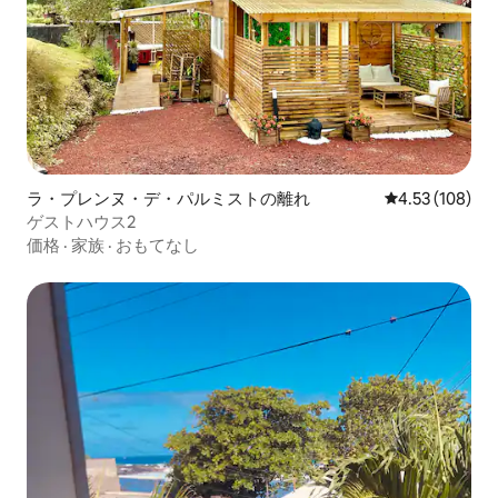
ラ・プレンヌ・デ・パルミストの離れ
レビュー108件
4.53 (108)
ゲストハウス2
価格
·
家族
·
おもてなし