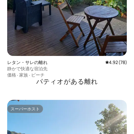
レタン・サレの離れ
レビュー78件
4.92 (78)
静かで快適な宿泊先
価格
·
家族
·
ビーチ
パティオがある離れ
スーパーホスト
スーパーホスト