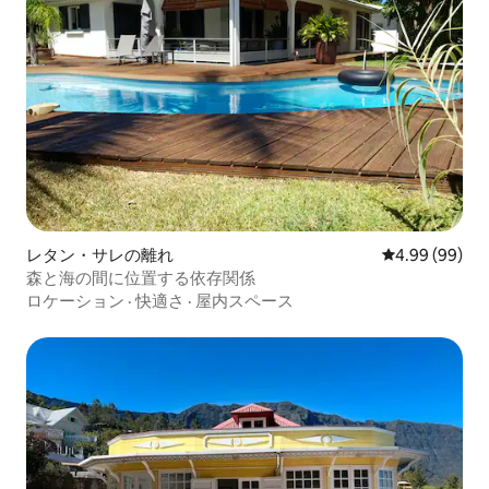
レタン・サレの離れ
レビュー99件
4.99 (99)
森と海の間に位置する依存関係
ロケーション
·
快適さ
·
屋内スペース