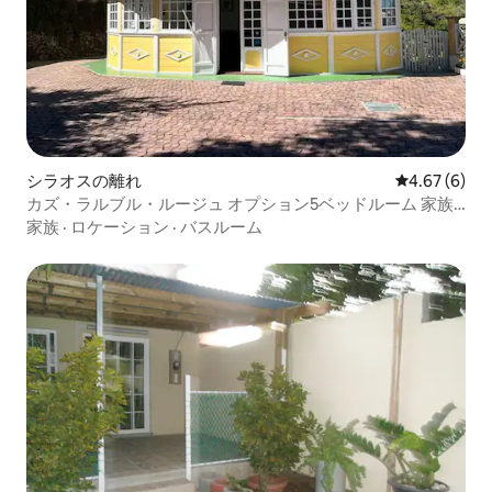
シラオスの離れ
レビュー6件
4.67 (6)
カズ・ラルブル・ルージュ オプション5ベッドルーム 家族/
友人
家族
·
ロケーション
·
バスルーム