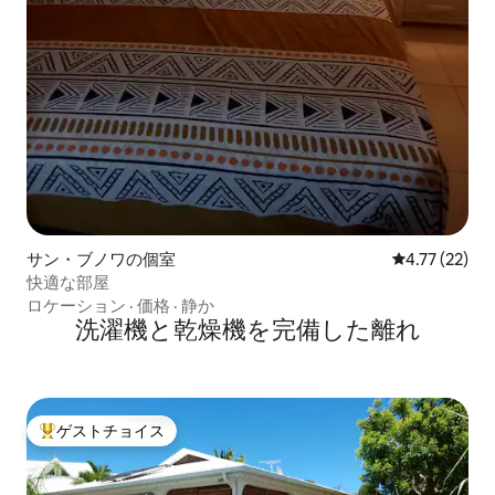
サン・ブノワの個室
レビュー22件
4.77 (22)
快適な部屋
ロケーション
·
価格
·
静か
洗濯機と乾燥機を完備した離れ
ゲストチョイス
大好評のゲストチョイスです。