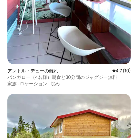
アントル・デューの離れ
レビュー10
4.7 (10)
バンガロー（4名様）朝食と30分間のジャグジー無料
家族
·
ロケーション
·
眺め