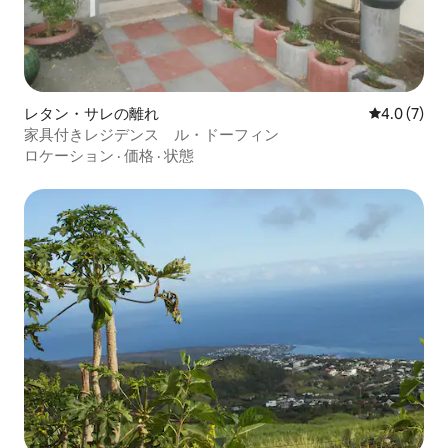
レタン・サレの離れ
レビュー7
4.0 (7)
家具付きレジデンス ル・ドーフィン
ロケーション
·
価格
·
状態