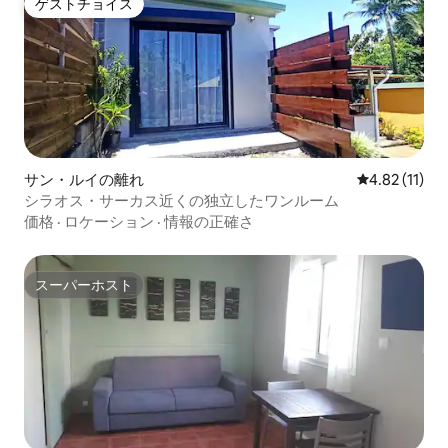
ゲストチョイス
ゲストチョイス
サン・ルイの離れ
レビュー11件
4.82 (11)
シラオス・サーカス近くの独立したワンルーム
価格
·
ロケーション
·
情報の正確さ
スーパーホスト
スーパーホスト