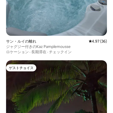
サン・ルイの離れ
レビュー36件
4.97 (36)
ジャグジー付きのKaz Pamplemousse
ロケーション
·
長期滞在
·
チェックイン
ゲストチョイス
ゲストチョイス