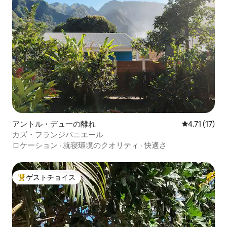
アントル・デューの離れ
レビュー17件
4.71 (17)
カズ・フランジパニエール
ロケーション
·
就寝環境のクオリティ
·
快適さ
ゲストチョイス
大好評のゲストチョイスです。