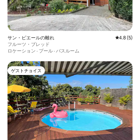
サン・ピエールの離れ
レビュー5
4.8 (5)
フルーツ・ブレッド
ロケーション
·
プール
·
バスルーム
ゲストチョイス
ゲストチョイス