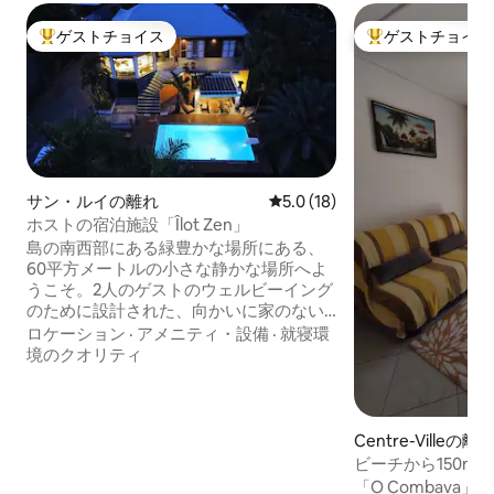
ゲストチョイス
ゲストチョイス
大好評のゲストチョイスです。
大好評のゲストチ
サン・ルイの離れ
レビュー18件、5つ星中5.0
5.0 (18)
ホストの宿泊施設「Îlot Zen」
島の南西部にある緑豊かな場所にある、
60平方メートルの小さな静かな場所へよ
うこそ。2人のゲストのウェルビーイング
のために設計された、向かいに家のない
ガーデンレベルのこの宿泊施設は、プー
ロケーション
·
アメニティ・設備
·
就寝環
ル、バーベキューでリラックスするため
境のクオリティ
の招待状です。 室内はすべて快適さを念
頭に置いて設計されています。エアコン
付きの居心地の良い寝室（ベッド160）、
仕事用スペース、イタリア式シャワー付
Centre-Villeの離
きのバスルーム、設備の整ったキッチン
ビーチから150mの
コーナー、Wi-Fi。 フィン、マスク、パラ
「O Combava