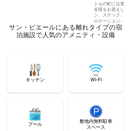
ソル、ポータブルハンモック、ハイキン
トルの町に位置す
グスティックなどをご用意しておりま
名様をお迎えしま
す。
ン、スナック、バ
ットがあります）
ロケーション
·
ア
サン・ピエールにある離れタイプの宿
内 キッチン、エ
イタリアンシャワ
泊施設で人気のアメニティ・設備
洗濯機、独立した
ズベッド1台、ド
ァイバーWiFi、
ーブルと椅子が備
中庭にある1台の
シャワー、テーブ
備えられた庭
キッチン
Wi-Fi
敷地内無料駐⁠車
プール
ス⁠ペ⁠ー⁠ス