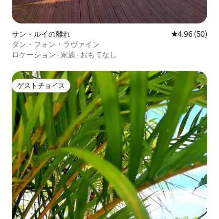
サン・ルイの離れ
レビュー50件
4.96 (50)
ダン・フォン・ラヴァイン
ロケーション
·
家族
·
おもてなし
ゲストチョイス
ゲストチョイス