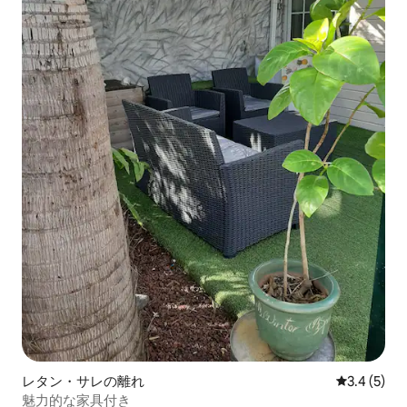
レタン・サレの離れ
レビュー5
3.4 (5)
魅力的な家具付き