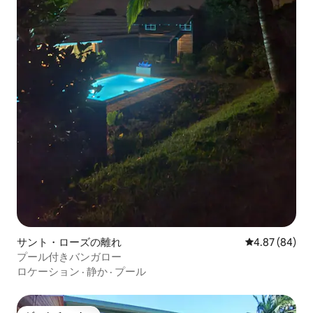
サント・ローズの離れ
レビュー84件
4.87 (84)
プール付きバンガロー
ロケーション
·
静か
·
プール