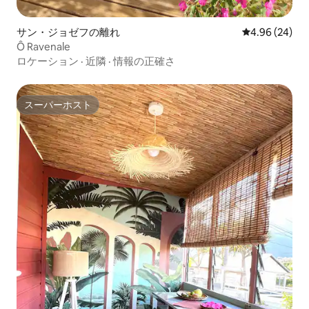
サン・ジョゼフの離れ
レビュー24件
4.96 (24)
Ô Ravenale
ロケーション
·
近隣
·
情報の正確さ
スーパーホスト
スーパーホスト