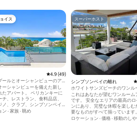
ョイス
スーパーホスト
ョイス
スーパーホスト
レビュー49件、5つ星中4.9つ星の平均評価
4.9 (49)
プールとオーシャンビューのア
シンプソンベイの離れ
オーシャンビューを備えた新し
ホワイトサンズビーチのワンル
れたアパート。 ペリカンキーに
これはあなたが望むワンルーム
中4.95つ星の平均評価
ーチ、レストラン、食料品店、
です。 安全なエリアの最高のロ
ジノ、クラブ、シンプソンベイ
ンにあり、完璧な休暇を楽しむ
り、空港にも近い理想的なロケ
ョン
·
家族
·
眺め
要なものがすべて揃っています。
です。 このアパート「キュラソ
内にスーパーマーケット、レン
ロケーション
·
価格
·
移動のしや
プール、庭、洗濯機と乾燥機を
レストラン、バーがあります。 
ンドリー、専用無料駐車場を備
ンベイビーチから徒歩30秒、世
に5棟の独立したアパートがある
名な空港のマホビーチまで6分で