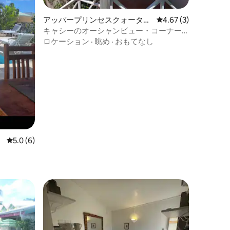
アッパープリンセスクォーター
レビュー3件、5つ星中
4.67 (3)
の離れ
キャシーのオーシャンビュー・コーナー
ゲストハウス
ロケーション
·
眺め
·
おもてなし
レビュー6件、5つ星中5.0つ星の平均評価
5.0 (6)