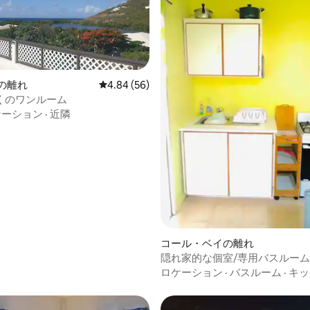
ayの離れ
レビュー56件、5つ星中4.84つ星の平均評価
4.84 (56)
くのワンルーム
ケーション
·
近隣
4.57つ星の平均評価
コール・ベイの離れ
隠れ家的な個室/専用バスルーム
ロケーション
·
バスルーム
·
キッ