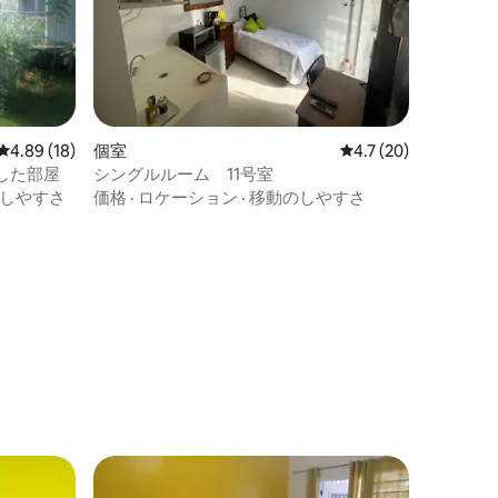
レビュー18件、5つ星中4.89つ星の平均評価
4.89 (18)
個室
レビュー20件、5つ
4.7 (20)
した部屋
シングルルーム 11号室
しやすさ
価格
·
ロケーション
·
移動のしやすさ