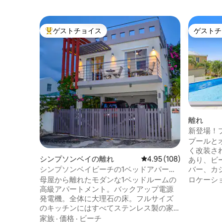
ゲストチョイス
ゲストチ
大好評のゲストチョイスです。
ゲストチ
離れ
新登場！
パート#2
プールと
く改装さ
シンプソンベイの離れ
レビュー108件、5つ星
4.95 (108)
あり、ビ
バー、カ
シンプソンベイビーチの1ベッドアパー
の隣にあ
ト、トップデッキ。オーシャンビュー
ロケーシ
母屋から離れたモダンな1ベッドルームの
ーション
高級アパートメント。バックアップ電源
ー」は、
発電機。全体に大理石の床。フルサイズ
備えたラ
のキッチンにはすべてステンレス製の家
えた、他
電があります。屋内と屋上デッキに無料
家族
·
価格
·
ビーチ