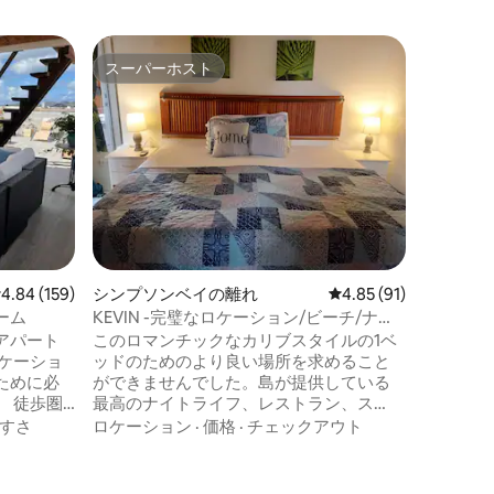
Grand-
スーパーホスト
スーパ
スーパーホスト
スーパ
ビーチか
中心部に
ンプルさ
で徒歩2
10分 共用プール 閑静な場所で、敷地内に
駐車場があります
る、美味
外キッチン クイーンサイズベッ
コン シャワー付きバスルーム 敷地内の無
料Wi-Fi グラン・カスの町は北アンティル
レビュー159件、5つ星中4.84つ星の平均評価
4.84 (159)
シンプソンベイの離れ
レビュー91件、5つ星
4.85 (91)
諸島のグ
レストラ
ーム
KEVIN -完璧なロケーション/ビーチ/ナイ
ょう。
トライフ1ベッド
アパート
このロマンチックなカリブスタイルの1ベ
ケーショ
ッドのためのより良い場所を求めること
ために必
ができませんでした。島が提供している
 徒歩圏
最高のナイトライフ、レストラン、ス
タカー、
パ、カジノから徒歩7分。 客室にはキング
すさ
ロケーション
·
価格
·
チェックアウト
シンプソ
サイズベッドが備わっています。 シンプ
界的に有
ソンベイビーチとマホビーチから数歩、
す。 公共
ビーチバーで朝食、ランチ、ディナーを