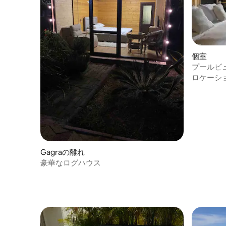
個室
プールビ
えたラグ
ロケーシ
Gagraの離れ
豪華なログハウス