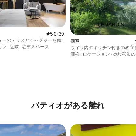
レビュー39件、5つ星中5.0つ星の平均評価
5.0 (39)
ューのテラスとジャグジーを備
個室
ジュアリースイート
ョン
·
近隣
·
駐車スペース
ヴィラ内のキッチン付きの独立
価格
·
ロケーション
·
徒歩移動の
パティオがある離れ