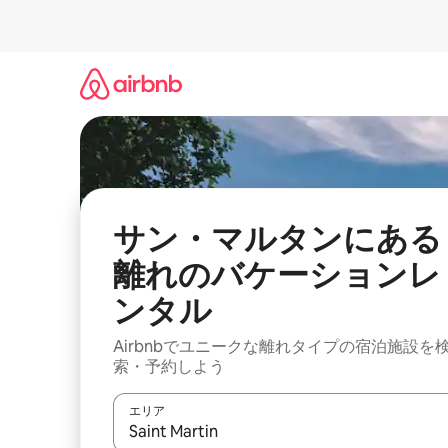
コ
ン
テ
ン
ツ
に
ス
キ
ッ
プ
サン・マルタンにある
離れのバケーションレ
ンタル
Airbnbでユニークな離れタイプの宿泊施設を
索・予約しよう
エリア
検索結果が表示されたら、上下の矢印キーを使っ