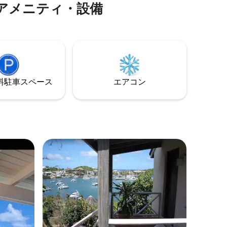
アメニティ・設備
 アパー
提供しています。 裏庭のホットタブをお
flix、
楽しみください。 または、世界的に有名
庭、空港
なジュリアナ空港から飛行機を見るため
ます。
に私たちの展望デッキを使用してくださ
い！
⁠車ス⁠ペ⁠ー⁠ス
エアコン