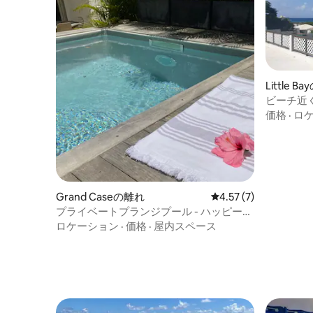
Little B
ビーチ近
価格
·
ロ
Grand Caseの離れ
レビュー7件、5つ星中
4.57 (7)
プライベートプランジプール - ハッピーバ
レーとフライアーズベイまで徒歩圏内
ロケーション
·
価格
·
屋内スペース