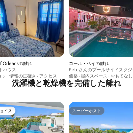
of Orleansの離れ
コール・ベイの離れ
ストハウス
Peteさんのプールサイドスタジ
ョン
·
情報の正確さ
·
アクセス
価格
·
屋内スペース
·
おもてなし
洗濯機と乾燥機を完備した離れ
ョイス
スーパーホスト
ョイス
スーパーホスト