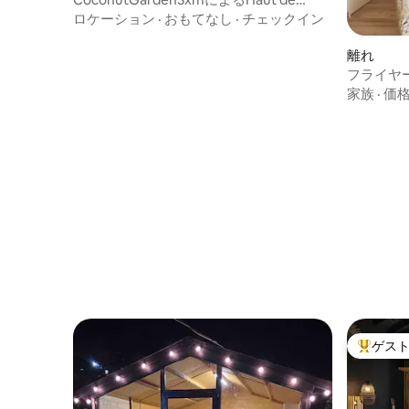
Collineのワンルーム
ロケーション
·
おもてなし
·
チェックイン
離れ
フライヤ
家族
·
価
ゲス
大好評の