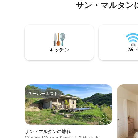
複合施設
Wi-Fi。ライブテレビ／映画。 リビングル
サン・マルタン
のご滞在
ームに追加のクイーンサイズのソファベ
う！ 大人のみ！ シントマールテンでは現
ッドがあり、2名様でご利用いただけま
在、毎日
す。洗濯機・乾燥機。美しいシンプソン
ベイビーチまで90歩。360度の景色が見え
る屋上デッキ。デッキにグリル、冷蔵
庫、流し台があります。ビーチチェア、
ビーチタオル、ビーチパラソル、クーラ
キッチン
Wi-F
ーボックス。ゲートのすぐ外に駐車場。
敷地内でマッサージをご利用いただけま
す。
スーパーホスト
スーパーホスト
サン・マルタンの離れ
CoconutGardenSxmによるHaut de