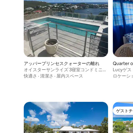
アッパープリンセスクォーターの離れ
Quarter 
オイスターサンライズ 3寝室コンドミニア
Lucyゲ
ム
快適さ
·
清潔さ
·
屋内スペース
ロケーシ
ゲストチ
ゲストチ