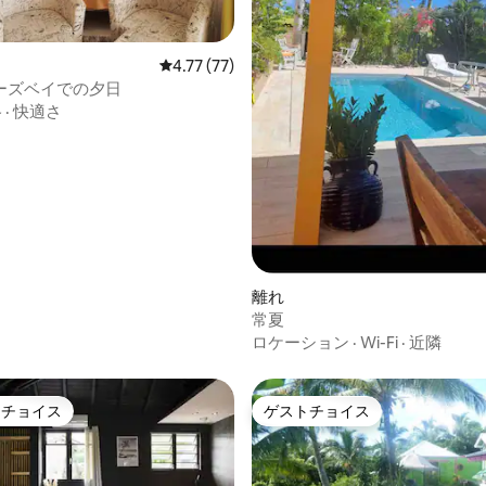
レビュー77件、5つ星中4.77つ星の平均評価
4.77 (77)
ーズベイでの夕日
格
·
快適さ
離れ
常夏
ロケーション
·
Wi-Fi
·
近隣
トチョイス
ゲストチョイス
ゲストチョイスです。
ゲストチョイス