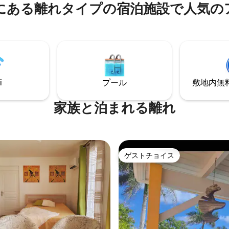
の一部です。 この平和な場所で
にある離れタイプの宿泊施設で人気の
交通機関もご利用いただけます。
は素晴らしいものになるでしょ
トは最近改装され、エアコン、Net
居心地の良いキッチン、壮大な
停電が発生しています。
を見下ろすテラスが備わってい
i
プール
敷地内無料駐
家族と泊まれる離れ
ゲストチョイス
ゲストチョイス