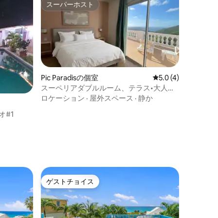
スーパーホスト
スーパーホスト
Pic Paradisの個室
レビュー4件、5つ星
5.0 (4)
スーペリアダブルルーム、テラス•大人専
用
ロケーション
·
屋外スペース
·
静か
オ#1
ゲストチョイス
ゲストチョイス