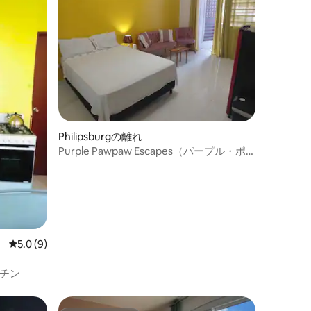
Philipsburgの離れ
Purple Pawpaw Escapes（パープル・ポ
ウポウ・エスケープ）
レビュー9件、5つ星中5.0つ星の平均評価
5.0 (9)
チン