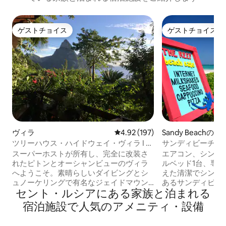
ゲストチョイス
ゲストチョイス
ゲストチョイス
ゲストチョイス
ヴィラ
レビュー197件、5つ星中4.92
4.92 (197)
Sandy Beachの
ツリーハウス・ハイドウェイ・ヴィラ I -
サンディビーチの
ピトン山とオーシャンビュー
スーパーホストが所有し、完全に改装さ
エアコン、シング
れたピトンとオーシャンビューのヴィラ
ルベッド1台、専
へようこそ。素晴らしいダイビングとシ
えた清潔でシンプ
ュノーケリングで有名なジェイドマウン
あるサンディビー
セント・ルシアにある家族と泊まれる
テンリゾートとアンセシャスタネのビー
り、日光浴をした
チの近くにあります。この居心地の良
ングをしたり、乗
宿泊施設で人気のアメニティ・設備
い、ロマンチックで自然なツリーハウス
を登ったり、のん
にインスパイアされたヴィラは、素晴ら
す。冬にはウィン