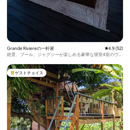
Grande Riviereの一軒家
レビュー52
4.9 (52)
絶景、プール、ジャグジーが楽しめる豪華な寝室4室のヴィ
ラ
ゲストチョイス
大好評のゲストチョイスです。