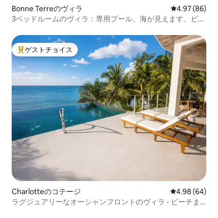
Bonne Terreのヴィラ
レビュー86件
4.97 (86)
3ベッドルームのヴィラ：専用プール、海が見えます、ビー
チまで10分
ゲストチョイス
大好評のゲストチョイスです。
Charlotteのコテージ
レビュー64件
4.98 (64)
ラグジュアリーなオーシャンフロントのヴィラ - ビーチま
で徒歩圏内