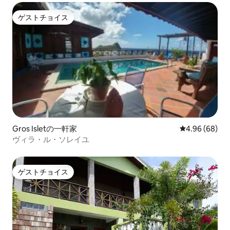
ゲストチョイス
ゲストチョイス
Gros Isletの一軒家
レビュー68件
4.96 (68)
ヴィラ・ル・ソレイユ
ゲストチョイス
ゲストチョイス