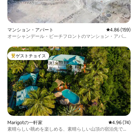
マンション・アパート
レビュー159件
4.86 (159)
オーシャンデール・ビーチフロントのマンション・アパー
ト
ゲストチョイス
大好評のゲストチョイスです。
Marigotの一軒家
レビュー74件
4.96 (74)
素晴らしい眺めを楽しめる、素晴らしい山頂の宿泊先で
す！