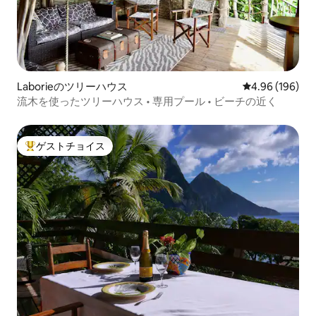
Laborieのツリーハウス
レビュー196件
4.96 (196)
流木を使ったツリーハウス • 専用プール • ビーチの近く
ゲストチョイス
大好評のゲストチョイスです。