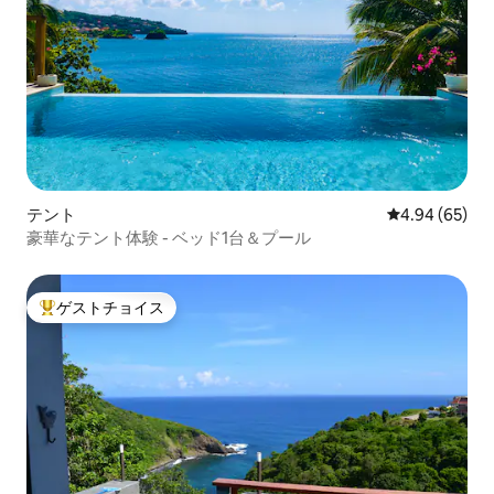
テント
レビュー65件
4.94 (65)
豪華なテント体験 - ベッド1台＆プール
ゲストチョイス
大好評のゲストチョイスです。