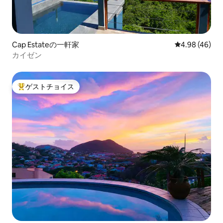
Cap Estateの一軒家
レビュー46件
4.98 (46)
カイゼン
ゲストチョイス
大好評のゲストチョイスです。