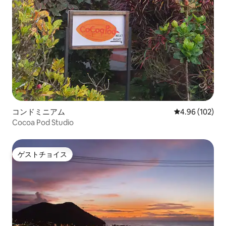
コンドミニアム
レビュー102件
4.96 (102)
Cocoa Pod Studio
ゲストチョイス
ゲストチョイス