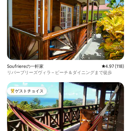
Soufriereの一軒家
レビュー118件
4.97 (118)
リバーブリーズヴィラ – ビーチ＆ダイニングまで徒歩
ゲストチョイス
大好評のゲストチョイスです。