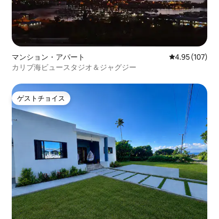
マンション・アパート
レビュー107件
4.95 (107)
カリブ海ビュースタジオ＆ジャグジー
ゲストチョイス
ゲストチョイス