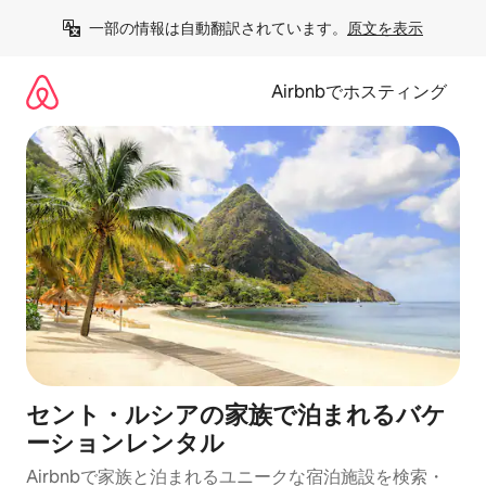
コ
一部の情報は自動翻訳されています。
原文を表示
ン
テ
ン
Airbnbでホスティング
ツ
に
ス
キ
ッ
プ
セント・ルシアの家族で泊まれるバケ
ーションレンタル
Airbnbで家族と泊まれるユニークな宿泊施設を検索・