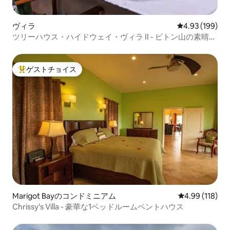
ヴィラ
レビュー199件
4.93 (199)
ツリーハウス・ハイドウェイ・ヴィラ II - ピトン山の素晴ら
しい眺め
ゲストチョイス
大好評のゲストチョイスです。
Marigot Bayのコンドミニアム
レビュー118件
4.99 (118)
Chrissy's Villa - 豪華な1ベッドルームペントハウス