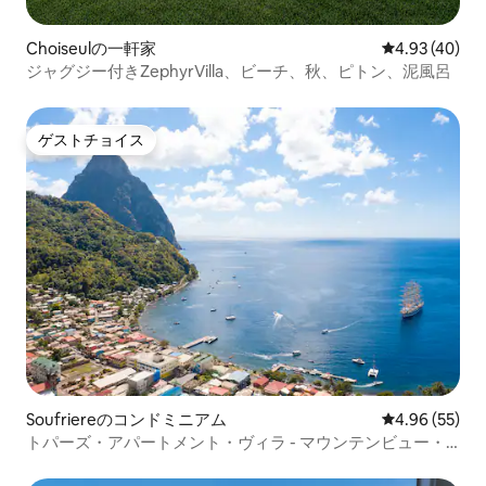
Choiseulの一軒家
レビュー40件
4.93 (40)
ジャグジー付きZephyrVilla、ビーチ、秋、ピトン、泥風呂
ゲストチョイス
ゲストチョイス
Soufriereのコンドミニアム
レビュー55件
4.96 (55)
トパーズ・アパートメント・ヴィラ - マウンテンビュー・
アパートメント