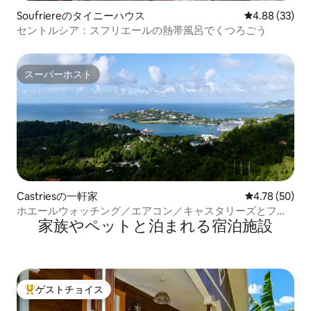
Soufriereのタイニーハウス
レビュー33件
4.88 (33)
セントルシア：スフリエールの熱帯風呂でくつろごう
スーパーホスト
スーパーホスト
Castriesの一軒家
レビュー50件
4.78 (50)
ホエールウォッチング／エアコン／キャスタリーズとフェ
家族やペットと泊まれる宿泊施設
リーまで2分
ゲストチョイス
大好評のゲストチョイスです。