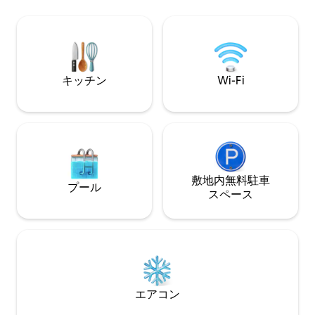
しいピトン山と緑豊かな熱帯環境を堪能
サーフィン、ウィ
できるように設計されています。私たち
ます。Reefレス
の人気のある独立したヴィラは、寝室1部
～午後6時）営業
屋、バスルーム1部屋、素晴らしいキッチ
ル、冷たいビール
ンを備えており、とても歓迎のスタッ
レオール料理、国
フ、爽やかな塩水のプライベートプラン
しています。トリ
キッチン
Wi-Fi
ジプール、緑豊かな熱帯庭園があり、き
堂入り。1人部屋6
っとご満足いただけます。
ドル
敷地内無料駐⁠車
プール
ス⁠ペ⁠ー⁠ス
エアコン