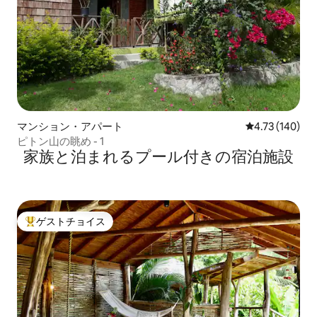
マンション・アパート
レビュー140件
4.73 (140)
ピトン山の眺め - 1
家族と泊まれるプール付きの宿泊施設
ゲストチョイス
大好評のゲストチョイスです。