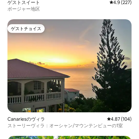
ゲストスイート
レビュー227
4.9 (227)
ボージャー地区
ゲストチョイス
ゲストチョイス
Canariesのヴィラ
レビュー104件
4.87 (104)
ストーリーヴィラ：オーシャン/マウンテンビューの1室