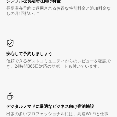
シンプルな長期滞在向け料金
長期滞在予約に適用されるお得な特別料金と追加料金な
しの月1回払い。*
安心して予約しましょう
信頼できるゲストコミュニティからのレビューを確認で
き、24時間365日対応のサポートも付いています。
デジタルノマド⁠に最⁠適⁠なビ⁠ジ⁠ネ⁠ス⁠向⁠け宿⁠泊⁠施⁠設
出張の多いプロフェッショナルには、高速Wi-Fiと仕事