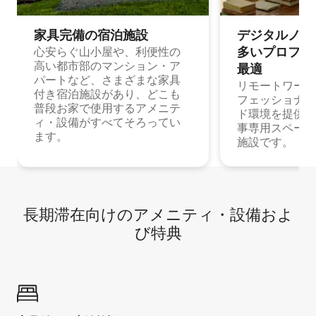
家具完備の宿⁠泊⁠施⁠設
デジタルノマド
多⁠いプ⁠ロ⁠フ⁠ェ⁠
心安らぐ山小屋や、利便性の
高い都市部のマンション・ア
最⁠適
パートなど、さまざまな家具
リモートワーク
付き宿泊施設があり、どこも
フェッショナル
普段お家で使用するアメニテ
ド環境を提供する
ィ・設備がすべてそろってい
事専用スペース
ます。
施設です。
長期滞在向け⁠のア⁠メ⁠ニ⁠テ⁠ィ⁠・設⁠備⁠およ
び特⁠典