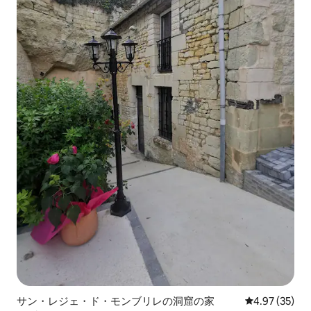
サン・レジェ・ド・モンブリレの洞窟の家
レビュー35件
4.97 (35)