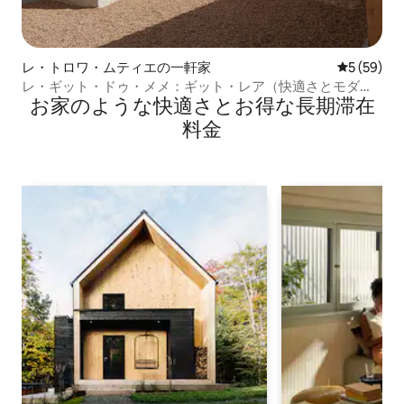
レ・トロワ・ムティエの一軒家
レビュー5
5 (59)
レ・ギット・ドゥ・メメ：ギット・レア（快適さとモダン
お家のような快⁠適⁠さ⁠とお⁠得⁠な長⁠期⁠滞⁠在
さ）
料⁠金