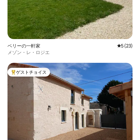
ベリーの一軒家
レビュー2
5 (23)
メゾン・レ・ロジエ
ゲストチョイス
大好評のゲストチョイスです。