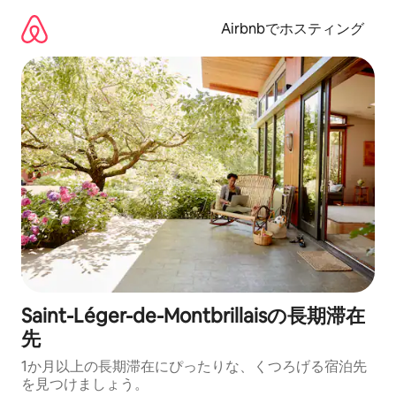
コ
ン
Airbnbでホスティング
テ
ン
ツ
に
ス
キ
ッ
プ
Saint-Léger-de-Montbrillaisの長期滞在
先
1か月以上の長期滞在にぴったりな、くつろげる宿泊先
を見つけましょう。