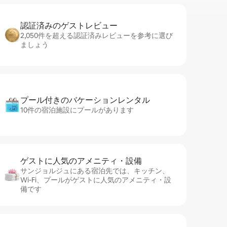
認証済みのゲ⁠ス⁠ト⁠レ⁠ビ⁠ュ⁠ー
2,050件を超える認証済みレビューを参考に選び
ましょう
プール付きのバ⁠ケ⁠ー⁠シ⁠ョ⁠ンレ⁠ン⁠タ⁠ル
10件の宿泊施設にプールがあります
ゲストに人⁠気⁠のア⁠メ⁠ニ⁠テ⁠ィ・設⁠備
サンジョルジュにある宿泊先では、キッチン、
Wi-Fi、プールがゲストに人気のアメニティ・設
備です