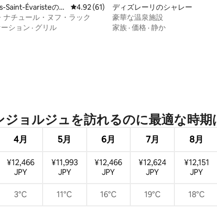
es-Saint-Évaristeのシ
レビュー61件、5つ星中4.92つ星の平均評価
4.92 (61)
ディズレーリのシャレー
・ナチュール・ヌフ・ラック
豪華な温泉施設
ケーション
·
グリル
家族
·
価格
·
静か
4.96つ星の平均評価
ジョルジュを訪⁠れ⁠るの⁠に最⁠適⁠な時⁠期⁠
4月
5月
6月
7月
8月
¥12,466
¥11,993
¥12,466
¥12,624
¥12,151
JPY
JPY
JPY
JPY
JPY
3°C
11°C
16°C
19°C
18°C