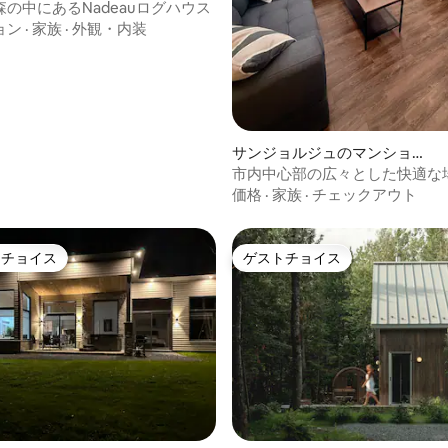
の中にあるNadeauログハウス
ョン
·
家族
·
外観・内装
4.94つ星の平均評価
サンジョルジュのマンショ
ン・アパート
市内中心部の広々とした快適な
価格
·
家族
·
チェックアウト
トチョイス
ゲストチョイス
ゲストチョイスです。
ゲストチョイス