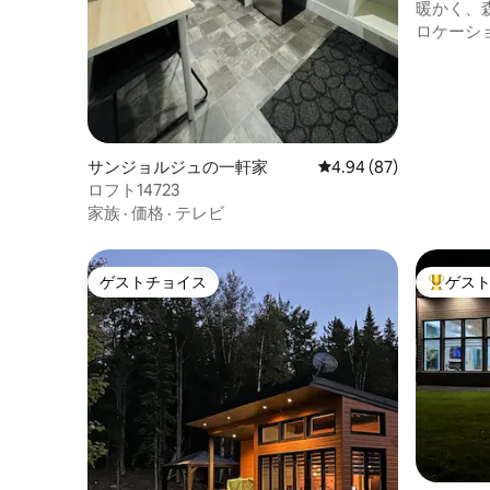
ウス
暖かく、森
ロケーシ
サンジョルジュの一軒家
レビュー87件、5つ星中
4.94 (87)
ロフト14723
家族
·
価格
·
テレビ
ゲストチョイス
ゲス
ゲストチョイス
大好評の