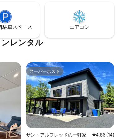
でくださ
煙で
みにしてい
⁠車ス⁠ペ⁠ー⁠ス
エアコン
ョンレンタル
スーパーホスト
スーパーホスト
サン・アルフレッドの一軒家
レビュー14件、5つ星
4.86 (14)