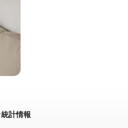
統⁠計⁠情⁠報