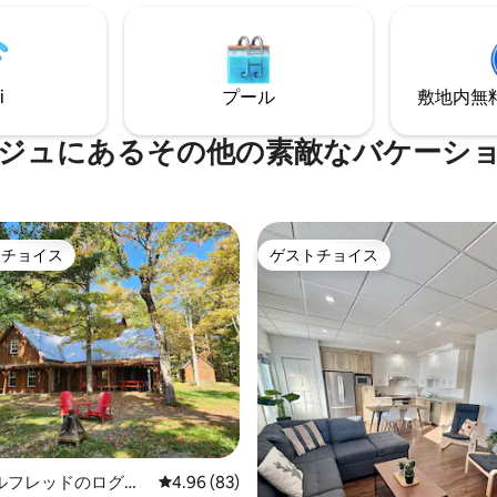
ビはありません！読書を楽しん
い！ 注：写真をご確認ください。 禁
す。🚭 お会いできるのを楽し
ます！ エミエ
i
プール
敷地内無料駐
ジュにあるその他の素敵なバケーシ
トチョイス
ゲストチョイス
ゲストチョイスです。
ゲストチョイス
ルフレッドのログハ
レビュー83件、5つ星中4.96つ星の平均評価
4.96 (83)