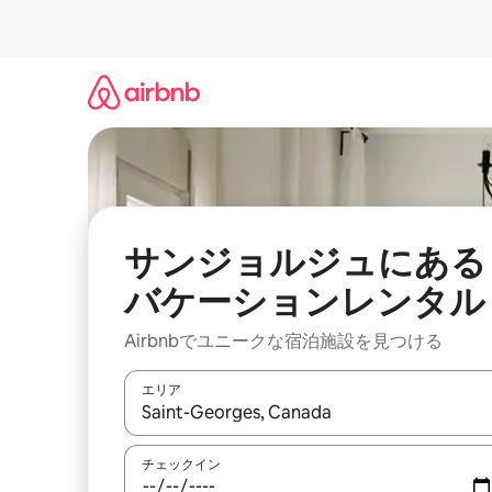
コ
ン
テ
ン
ツ
に
ス
キ
ッ
プ
サンジョルジュにある
バケーションレンタル
Airbnbでユニークな宿泊施設を見つける
エリア
検索結果が表示されたら、上下の矢印キーを使っ
チェックイン