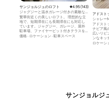
サンジョルジュのロフト
レビュー143件、5つ星
4.95 (143)
ジャグジーと温水ガレージ付きの素敵な
アドスト
ロフト！
繁華街近くの美しいロフト。 理想的な立
シャレーMÖKKI モン・
地で、短期滞在にも長期滞在にも対応し
キー、ゴ
アドスト
ています。ジャグジー、ガレージ、屋外
ナビア風
駐車場、ファイヤーピット付きテラスを
広いリビ
年間を通してご利用いただけます。キー
価格
·
ロケーション
·
駐車スペース
ンなキッ
パッドロック付きの専用玄関。フルキッ
独立した
ロケーシ
チン、Wi-Fi、ストリーミングアプリ付き
ーを備え
52インチテレビ、PS4コンソールが含まれ
シーズン
ています。 NEMA 14 -50 Pアダプターを介
プライベ
した30 A充電（特定の車用アダプターを
スノーボ
ご持参ください）。 ご注意：アクセスは
ー、ゴル
階段のみです。アクセシビリティ用のス
モービル
ロープはありません。
ラックス
モダンな
ここから
サンジョルジ