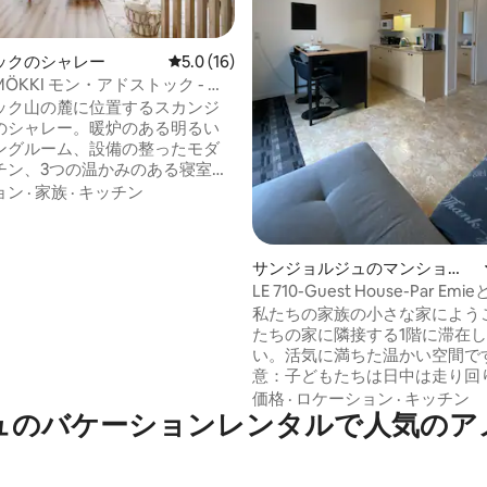
中4.95つ星の平均評価
ックのシャレー
レビュー16件、5つ星中5.0つ星の平均評価
5.0 (16)
アドストック - ス
ルフ、サイクリング、スパ
ック山の麓に位置するスカンジ
のシャレー。暖炉のある明るい
ングルーム、設備の整ったモダ
チン、3つの温かみのある寝室、
バスタブとガラス張りのシャワ
ョン
·
家族
·
キッチン
たスパスタイルのバスルーム。4
のスパ、大きなテラス、そして
ートな森。近くでは、スキー、
サンジョルジュのマンショ
ード、ハイキング、スノーシュ
ン・アパート
LE 710-Guest House-Par E
フ、マウンテンバイク、スノー
シス
私たちの家族の小さな家にようこ
、四輪バイクを楽しめます。リ
たちの家に隣接する1階に滞在
してアウトドアを楽しむための
い。活気に満ちた温かい空間で
隠れ家。季節を問わず、冒険は
意：子どもたちは日中は走り回
始まります。
が、夜は必ず静かになります！ 
価格
·
ロケーション
·
キッチン
ュのバケーションレンタルで人気のア
ダブルベッド1台 + ソファベッド
ッチン：丸型コンロ1個、コー
実用的：Wi-Fi、洗濯機/乾燥
ー、駐車場。 デジタルデトック