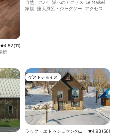
自然、スパ、湖へのアクセス| Le Maikel
家族
·
露天風呂・ジャグジー
·
アクセス
レビュー11件、5つ星中4.82つ星の平均評価
4.82 (11)
場所
ゲストチョイス
ゲストチョイス
ラック・エトゥシュマンの一
レビュー56件、5つ星
4.98 (56)