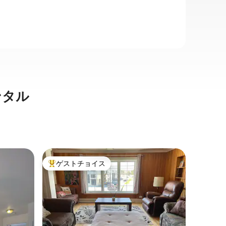
ンタル
サンジョ
ゲストチョイス
ゲス
大好評のゲストチョイスです。
大好評
ラ・カサ
ラ・カー
フレンド
スティバ
ジョルジ
用道路に
家族
·
ロ