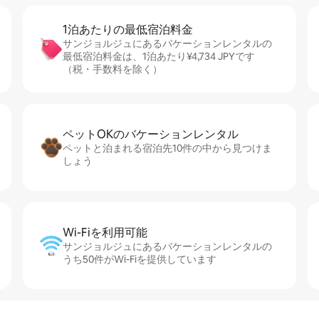
1泊あたりの最⁠低⁠宿⁠泊⁠料⁠金
サンジョルジュにあるバケーションレンタルの
最低宿泊料金は、1泊あたり¥4,734 JPYです
（税・手数料を除く）
ペットOKのバ⁠ケ⁠ー⁠シ⁠ョ⁠ンレ⁠ン⁠タ⁠ル
ペットと泊まれる宿泊先10件の中から見つけま
しょう
Wi-Fiを利⁠用⁠可⁠能
サンジョルジュにあるバケーションレンタルの
うち50件がWi-Fiを提供しています