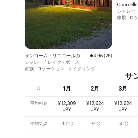
Courcell
ャレー
シャレー
家族
·
ロ
サンコーム・リニエールの一
レビュー26件、5つ星中
4.96 (26)
軒家
シャレー ´ レイク - ボース
家族
·
ロケーション
·
サイクリング
サン
月
1月
2月
3月
¥12,309
¥12,624
¥12,624
平均料金
JPY
JPY
JPY
-10°C
-9°C
-4°C
平均気温