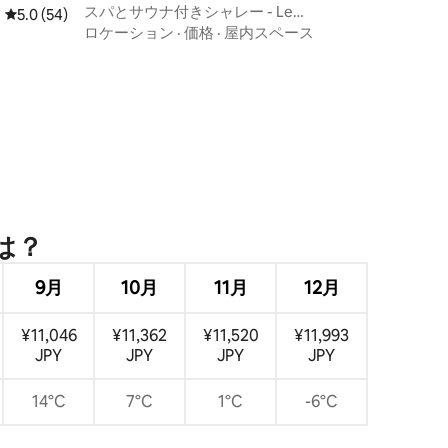
軒家
スパとサウナ付きシャレー - Le
レビュー54件、5つ星中5.0つ星の平均評価
5.0 (54)
montagnard
ロケーション
·
価格
·
屋内スペース
は⁠？
9月
10月
11月
12月
¥11,046
¥11,362
¥11,520
¥11,993
JPY
JPY
JPY
JPY
14°C
7°C
1°C
-6°C