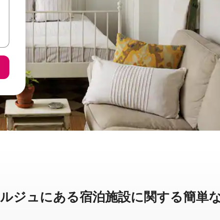
ュに⁠あ⁠る宿⁠泊⁠施⁠設⁠に関⁠す⁠る簡⁠単⁠な