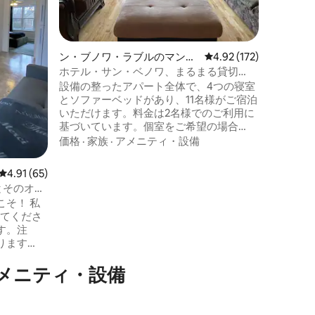
ク付きテ
さい。ダ
階）、ク
（地下）
ン・ブノワ・ラブルのマンシ
レビュー172件、5つ星
4.92 (172)
ーンベッ
ョン・アパート
高速Wi
ホテル・サン・ベノワ、まるまる貸切
CITQ 308719
設備の整ったアパート全体で、4つの寝室
とソファーベッドがあり、11名様がご宿泊
いただけます。料金は2名様でのご利用に
基づいています。個室をご希望の場合
は、1部屋につき30ドルの追加料金がかか
価格
·
家族
·
アメニティ・設備
りますので、お知らせください。1908
年、このアパートはホテルでした。 1 km
レビュー65件、5つ星中4.91つ星の平均評価
4.91 (65)
圏内には、食料品店、レストラン、ガソ
mieとそのオア
リンスタンド、Caisse Desjardins、ゴル
そ！ 私
フ場、ウォータースライド、自転車道、
してくださ
屋外スケートリンク、テニスコート、サ
す。注
ッカー場があります。
ります
快適性：
メニティ・設備
1台。 キ
ヒー付き☕
機、バルコニ
ス：テレ