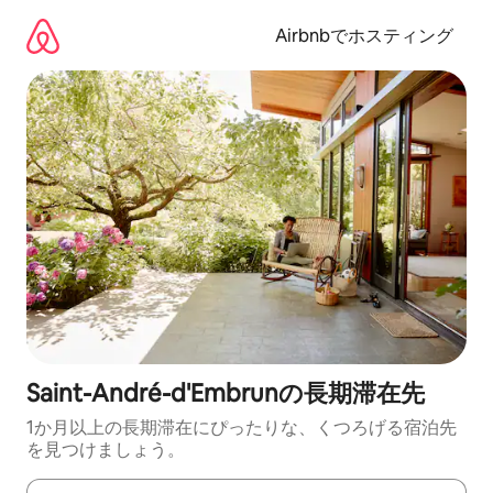
コ
ン
Airbnbでホスティング
テ
ン
ツ
に
ス
キ
ッ
プ
Saint-André-d'Embrunの長期滞在先
1か月以上の長期滞在にぴったりな、くつろげる宿泊先
を見つけましょう。