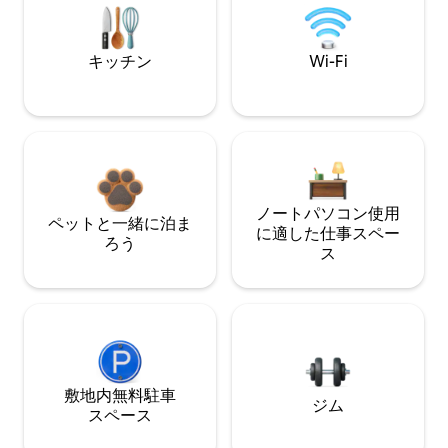
キッチン
Wi-Fi
ノートパソコン使用
ペットと一緒に泊ま
に適した仕事スペー
ろう
ス
敷地内無料駐⁠車
ジム
ス⁠ペ⁠ー⁠ス