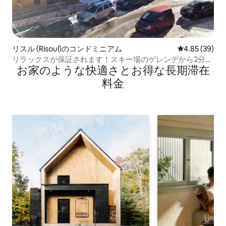
リスル (Risoul)のコンドミニアム
レビュー39件
4.85 (39)
リラックスが保証されます！スキー場のゲレンデから2分の
お家のような快⁠適⁠さ⁠とお⁠得⁠な長⁠期⁠滞⁠在
マウンテンアパートメント！
料⁠金