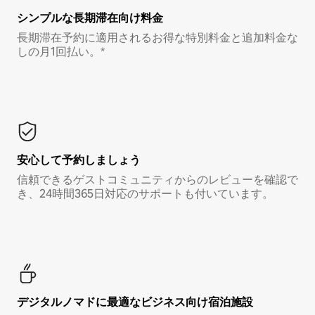
シンプルな長期滞在向け料金
長期滞在予約に適用されるお得な特別料金と追加料金な
しの月1回払い。*
安心して予約しましょう
信頼できるゲストコミュニティからのレビューを確認で
き、24時間365日対応のサポートも付いています。
デジタルノマド⁠に最⁠適⁠なビ⁠ジ⁠ネ⁠ス⁠向⁠け宿⁠泊⁠施⁠設