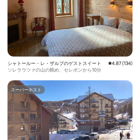
シャトールー・レ・ザルプのゲストスイート
レビュー134件
4.87 (134)
ソレラウツァの山の眺め、セレポンから10分
スーパーホスト
スーパーホスト