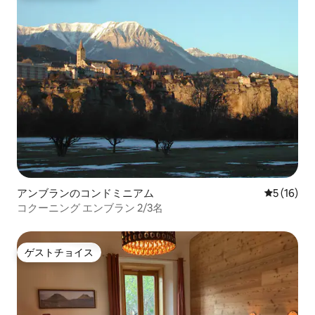
アンブランのコンドミニアム
レビュー1
5 (16)
コクーニング エンブラン 2/3名
ゲストチョイス
ゲストチョイス