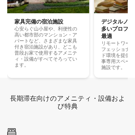
家具完備の宿⁠泊⁠施⁠設
デジタルノマド
多⁠いプ⁠ロ⁠フ⁠ェ⁠
心安らぐ山小屋や、利便性の
高い都市部のマンション・ア
最⁠適
パートなど、さまざまな家具
リモートワーク
付き宿泊施設があり、どこも
フェッショナル
普段お家で使用するアメニテ
ド環境を提供する
ィ・設備がすべてそろってい
事専用スペース
ます。
施設です。
長期滞在向け⁠のア⁠メ⁠ニ⁠テ⁠ィ⁠・設⁠備⁠およ
び特⁠典