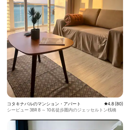
コタキナバルのマンション・アパート
レビュー80
4.8 (80)
シービュー 3BR 8 ～ 10名徒歩圏内のジェッセルトン桟橋