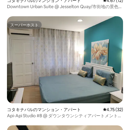
コタキナバルのマンション・アパート
レビュー12件
4.67 (12)
Downtown Urban Suite @ Jesselton Quay/市街地の景色の
スイート
スーパーホスト
スーパーホスト
コタキナバルのマンション・アパート
レビュー32件
4.75 (32)
Api-Api Studio #B @ ダウンタウンシティアパートメント
2/4名様