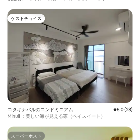
ゲストチョイス
ゲストチョイス
コタキナバルのコンドミニアム
レビュー23
5.0 (23)
Minuli ：美しい海が見える家（ベイスイート）
スーパーホスト
スーパーホスト