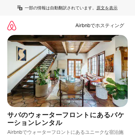
コ
一部の情報は自動翻訳されています。
原文を表示
ン
テ
ン
Airbnbでホスティング
ツ
に
ス
キ
ッ
プ
サバのウォーターフロントにあるバケ
ーションレンタル
Airbnbでウォーターフロントにあるユニークな宿泊施