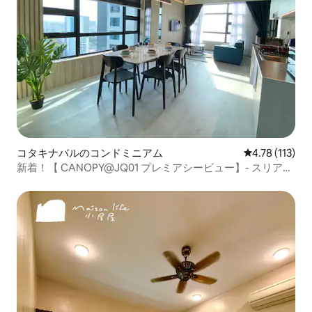
コタキナバルのコンドミニアム
レビュー113
4.78 (113)
新着！【 CANOPY@JQ01 プレミアシービュー】- スリア桟
橋ガヤストリート