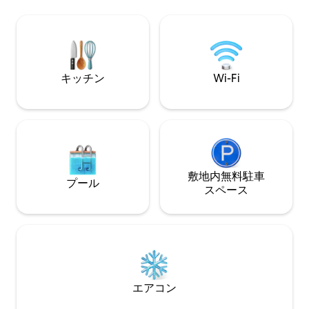
の店舗があります。 イマゴショッピング
設備の整った台所 - 洗濯機と乾燥機 - 浄水
モールまで徒歩3分 ウォーターフロントの
器とコーヒーメーカー 地元の市
バー＆クラブまでGrabで10分 ガヤストリ
ラクションへのアクセス
ート（フード＆ナイトマーケット）まで
サポート（英語、中
Grabで13分 ジェッセルトン・ポイント・
つろいで、リラッ
ジェティ（島めぐり）までGrabで13分 空
かのように感じて
キッチン
Wi-Fi
港までGrabで20分
敷地内無料駐⁠車
プール
ス⁠ペ⁠ー⁠ス
エアコン