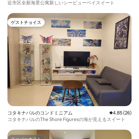
近市区全新海景公寓新しいシービューベイスイート
ゲストチョイス
ゲストチョイス
コタキナバルのコンドミニアム
レビュー26件
4.85 (26)
コタキナバルのThe Shore Figuresの海が見えるスイート