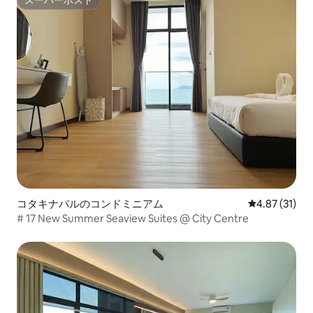
スーパーホスト
スーパーホスト
コタキナバルのコンドミニアム
レビュー31件
4.87 (31)
# 17 New Summer Seaview Suites @ City Centre