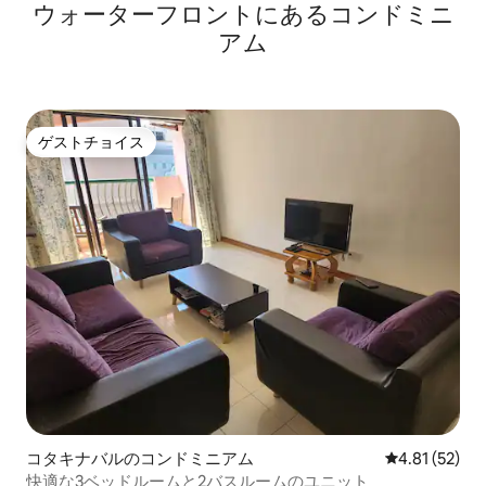
ウォーターフロントにあるコンドミニ
アム
ゲストチョイス
ゲストチョイス
コタキナバルのコンドミニアム
レビュー52件
4.81 (52)
快適な3ベッドルームと2バスルームのユニット