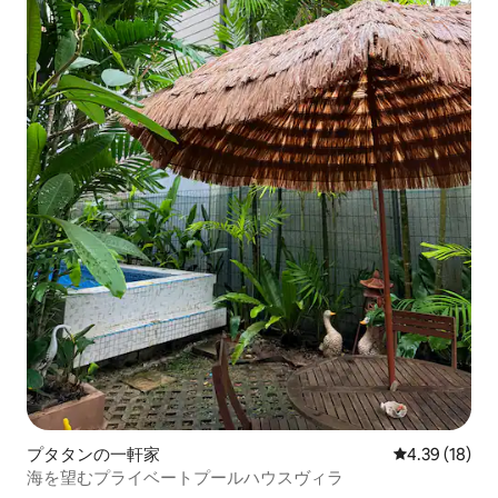
プタタンの一軒家
レビュー18件
4.39 (18)
海を望むプライベートプールハウスヴィラ