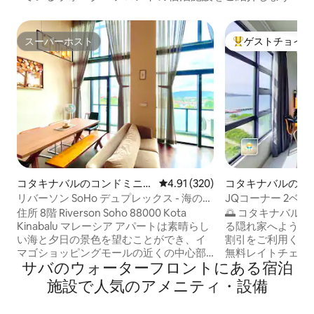
スーパーホスト
ゲストチョイス
スーパーホスト
大好評のゲストチ
コタキナバルのコンドミニア
レビュー320件、5つ星中4.91
4.91 (320)
コタキナバルのマ
ム
パート
リバーソン SoHo デュプレックス - 海の眺
JQコーナー 2ベ
望（海の眺望优家）- 無料パーク
サンセットウォッ
住所 8階 Riverson Soho 88000 Kota
🌅 コタキナバル
ビューピア
Kinabalu マレーシア アパートは素晴らし
る隠れ家へようこそ！ ✅ プロモ
い海と夕日の景色を望むことができ、イ
割引をご利用ください ✅ 午後9
マゴショッピングモールの近くの中心部
無料レイトチェッ
サバのウォーターフロントにある宿泊
に位置し、すべての人気スポットに近い
ださい（予約が必
です。 無料駐車場、Wi-Fi、テレビボック
りご希望に添えない
施設で人気のアメニティ・設備
ス、洗濯機 階下にはリバーソン・ウォー
快適さを求める旅行
クのショップ、レストラン、24時間営業
ームステイの特徴： パノラマの海の