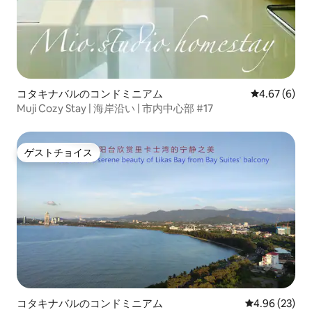
コタキナバルのコンドミニアム
レビュー6件
4.67 (6)
Muji Cozy Stay | 海岸沿い | 市内中心部 #17
ゲストチョイス
ゲストチョイス
コタキナバルのコンドミニアム
レビュー23件
4.96 (23)