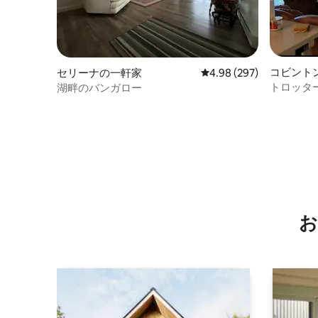
コビント
セリーナの一軒家
レビュー297件、5つ星中
4.98 (297)
トロッタ
湖畔のバンガロー
お