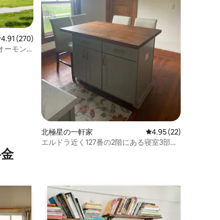
レビュー270件、5つ星中4.91つ星の平均評価
4.91 (270)
オーモン
北極星の一軒家
レビュー22件、5つ星
4.95 (22)
エルドラ近く127番の2階にある寝室3部屋
⁠金
のアパート