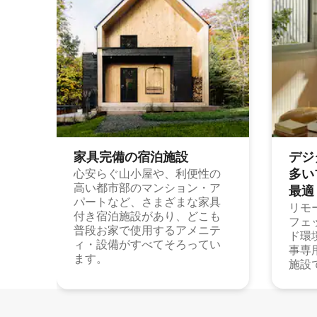
家具完備の宿⁠泊⁠施⁠設
デジ
多⁠いプ
心安らぐ山小屋や、利便性の
高い都市部のマンション・ア
最⁠適
パートなど、さまざまな家具
リモ
付き宿泊施設があり、どこも
フェ
普段お家で使用するアメニテ
ド環
ィ・設備がすべてそろってい
事専
ます。
施設