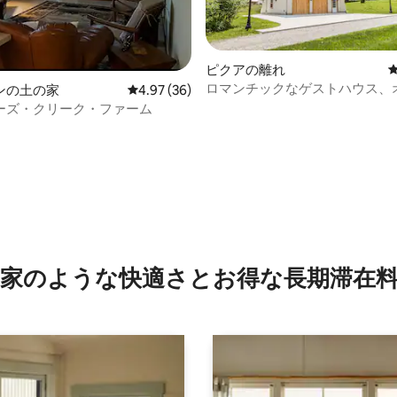
ピクアの離れ
ロマンチックなゲストハウス、
ンの土の家
レビュー36件、5つ星中4.97つ星の平均評価
4.97 (36)
4.98つ星の平均評価
ト・エステート
ーズ・クリーク・ファーム
家のような快⁠適⁠さ⁠とお⁠得⁠な長⁠期⁠滞⁠在料