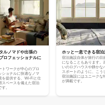
タルノマドや出⁠張⁠の
ホッと一⁠息⁠で⁠き⁠る宿⁠泊
⁠ロ⁠フ⁠ェ⁠ッ⁠シ⁠ョ⁠ナ⁠ル⁠に
宿泊施設自体が旅行の目
になることもあります。
いのログハウスや静かな
ートワークが中心のプロ
スボートのように、こう
ッショナルに快適なノマ
宿泊施設にはユニークな
境を提供する、Wi-Fiと仕
が満載です。
用スペースを備えた宿泊
です。