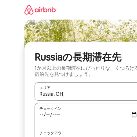
コ
ン
テ
ン
ツ
に
ス
キ
ッ
Russiaの長期滞在先
プ
1か月以上の長期滞在にぴったりな、くつろげ
宿泊先を見つけましょう。
エリア
検索結果が表示されたら、上下の矢印キーを使っ
チェックイン
チェックアウト