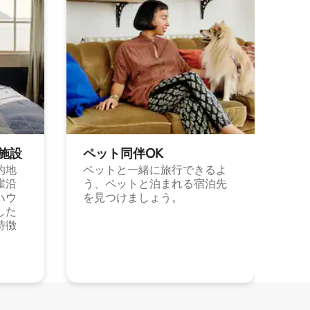
施⁠設
ペット同⁠伴OK
的地
ペットと一緒に旅行できるよ
崖沿
う、ペットと泊まれる宿泊先
ハウ
を見つけましょう。
した
特徴