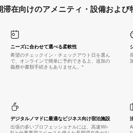
滞在向け⁠のア⁠メ⁠ニ⁠テ⁠ィ⁠・設⁠備⁠および
ニーズに合わせて選べる柔軟性
希望のチェックイン・チェックアウト日を選ん
で、オンラインで簡単に予約できる上、追加の
義務や書類手続きもありません。*
デジタルノマド⁠に最⁠適⁠なビ⁠ジ⁠ネ⁠ス⁠向⁠け宿⁠泊⁠施⁠設
出張の多いプロフェッショナルには、高速Wi-
Fiと仕事専用スペースを備えた長期滞在先がお