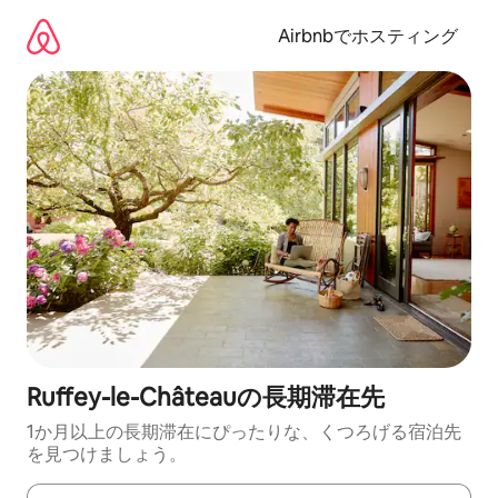
コ
ン
Airbnbでホスティング
テ
ン
ツ
に
ス
キ
ッ
プ
Ruffey-le-Châteauの長期滞在先
1か月以上の長期滞在にぴったりな、くつろげる宿泊先
を見つけましょう。