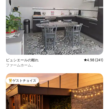
ビュシエールの離れ
レビュー241件
4.98 (241)
ファームホーム。
ゲストチョイス
大好評のゲストチョイスです。