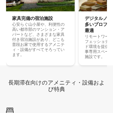
家具完備の宿⁠泊⁠施⁠設
デジタルノマド
多⁠いプ⁠ロ⁠フ⁠ェ⁠
心安らぐ山小屋や、利便性の
高い都市部のマンション・ア
最⁠適
パートなど、さまざまな家具
リモートワーク
付き宿泊施設があり、どこも
フェッショナル
普段お家で使用するアメニテ
ド環境を提供する
ィ・設備がすべてそろってい
事専用スペース
ます。
施設です。
長期滞在向け⁠のア⁠メ⁠ニ⁠テ⁠ィ⁠・設⁠備⁠およ
び特⁠典