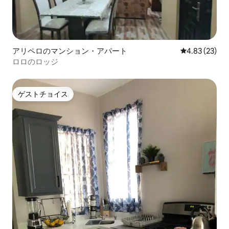
アリペロのマンション・アパート
レビュー23件
4.83 (23)
ロロのロッジ
ゲストチョイス
ゲストチョイス