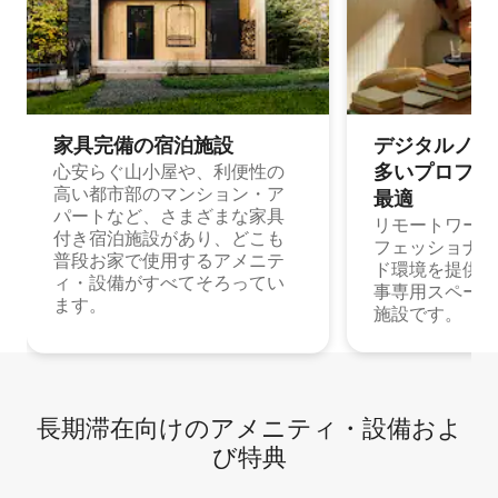
家具完備の宿⁠泊⁠施⁠設
デジタルノマド
多⁠いプ⁠ロ⁠フ⁠ェ⁠
心安らぐ山小屋や、利便性の
高い都市部のマンション・ア
最⁠適
パートなど、さまざまな家具
リモートワーク
付き宿泊施設があり、どこも
フェッショナル
普段お家で使用するアメニテ
ド環境を提供する
ィ・設備がすべてそろってい
事専用スペース
ます。
施設です。
長期滞在向け⁠のア⁠メ⁠ニ⁠テ⁠ィ⁠・設⁠備⁠およ
び特⁠典