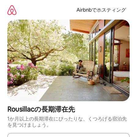
コ
ン
Airbnbでホスティング
テ
ン
ツ
に
ス
キ
ッ
プ
Rousillacの長期滞在先
1か月以上の長期滞在にぴったりな、くつろげる宿泊先
を見つけましょう。