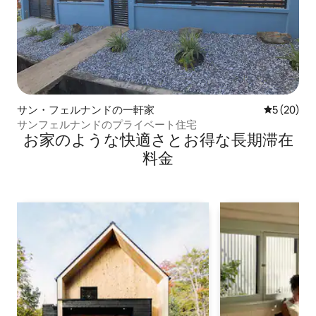
サン・フェルナンドの一軒家
レビュー2
5 (20)
サンフェルナンドのプライベート住宅
お家のような快⁠適⁠さ⁠とお⁠得⁠な長⁠期⁠滞⁠在
料⁠金