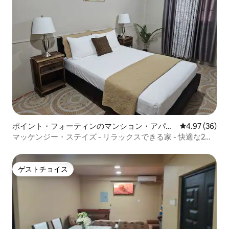
ポイント・フォーティンのマンション・アパー
レビュー36件
4.97 (36)
ト
マッケンジー・ステイズ - リラックスできる家 - 快適な2ベ
ッドルーム
ゲストチョイス
ゲストチョイス