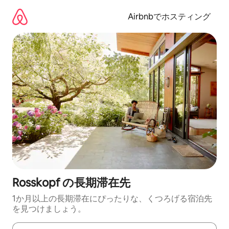
コ
ン
Airbnbでホスティング
テ
ン
ツ
に
ス
キ
ッ
プ
Rosskopf の長期滞在先
1か月以上の長期滞在にぴったりな、くつろげる宿泊先
を見つけましょう。