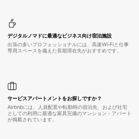
デジタルノマド⁠に最⁠適⁠なビ⁠ジ⁠ネ⁠ス⁠向⁠け宿⁠泊⁠施⁠設
出張の多いプロフェッショナルには、高速Wi-Fiと仕事
専用スペースを備えた長期滞在先がおすすめです。
サービスアパートメントをお探しですか？
Airbnbには、人員配置や転勤時の宿泊先、および社宅
としての利用に最適な家具完備のマンション・アパート
が掲載されています。