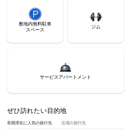
敷地内無料駐⁠車
ジム
ス⁠ペ⁠ー⁠ス
サービスアパートメント
ぜひ訪⁠れ⁠た⁠い目⁠的⁠地
長期滞在に人気の旅行先
近場の旅行先