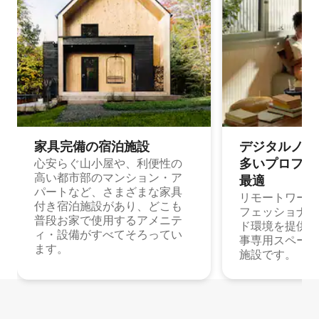
家具完備の宿⁠泊⁠施⁠設
デジタルノマド
多⁠いプ⁠ロ⁠フ⁠ェ⁠
心安らぐ山小屋や、利便性の
高い都市部のマンション・ア
最⁠適
パートなど、さまざまな家具
リモートワーク
付き宿泊施設があり、どこも
フェッショナル
普段お家で使用するアメニテ
ド環境を提供する
ィ・設備がすべてそろってい
事専用スペース
ます。
施設です。