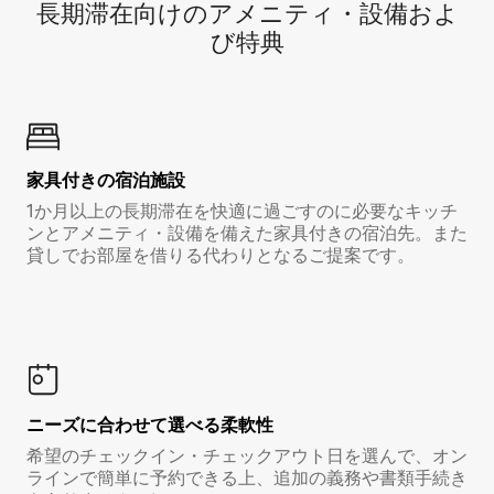
長期滞在向け⁠のア⁠メ⁠ニ⁠テ⁠ィ⁠・設⁠備⁠およ
び特⁠典
家具付き⁠の宿⁠泊⁠施⁠設
1か月以上の長期滞在を快適に過ごすのに必要なキッチ
ンとアメニティ・設備を備えた家具付きの宿泊先。また
貸しでお部屋を借りる代わりとなるご提案です。
ニーズに合わせて選べる柔軟性
希望のチェックイン・チェックアウト日を選んで、オン
ラインで簡単に予約できる上、追加の義務や書類手続き