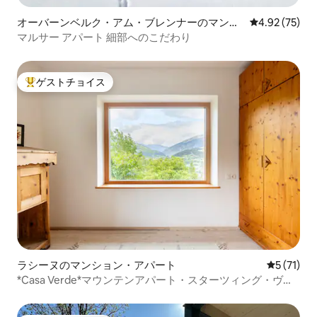
オーバーンベルク・アム・ブレンナーのマンシ
レビュー75件
4.92 (75)
ョン・アパート
マルサー アパート 細部へのこだわり
ゲストチョイス
大好評のゲストチョイスです。
ラシーヌのマンション・アパート
レビュー7
5 (71)
*Casa Verde*マウンテンアパート・スターツィング・ヴィ
ピテノ