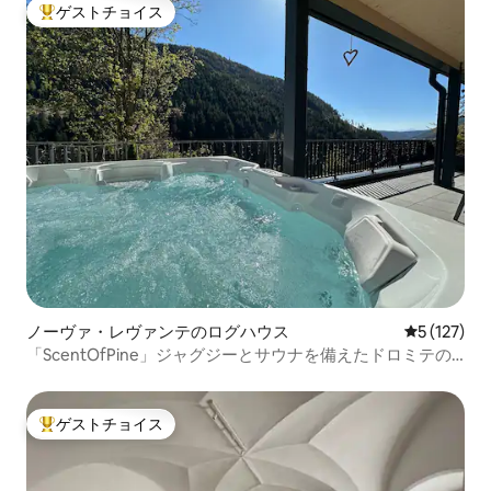
ゲストチョイス
大好評のゲストチョイスです。
ノーヴァ・レヴァンテのログハウス
レビュー1
5 (127)
「ScentOfPine」ジャグジーとサウナを備えたドロミテの
豪華な宿泊先
ゲストチョイス
大好評のゲストチョイスです。