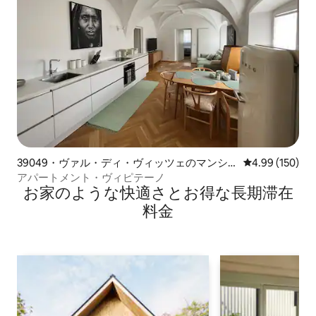
39049・ヴァル・ディ・ヴィッツェのマンシ
レビュー150件
4.99 (150)
ョン・アパート
アパートメント・ヴィピテーノ
お家のような快⁠適⁠さ⁠とお⁠得⁠な長⁠期⁠滞⁠在
料⁠金