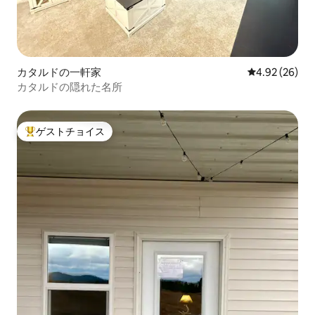
カタルドの一軒家
レビュー26件
4.92 (26)
カタルドの隠れた名所
ゲストチョイス
大好評のゲストチョイスです。