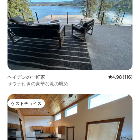
ヘイデンの一軒家
レビュー116件
4.98 (116)
サウナ付きの豪華な湖の眺め
ゲストチョイス
ゲストチョイス