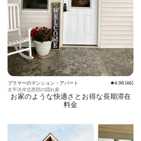
プラマーのマンション・アパート
レビュー46件
4.98 (46)
太平洋岸北西部の隠れ家
お家のような快⁠適⁠さ⁠とお⁠得⁠な長⁠期⁠滞⁠在
料⁠金