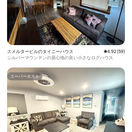
スメルタービルのタイニーハウス
レビュー59件
4.92 (59)
シルバーマウンテンの居心地の良い小さなログハウス
スーパーホスト
スーパーホスト