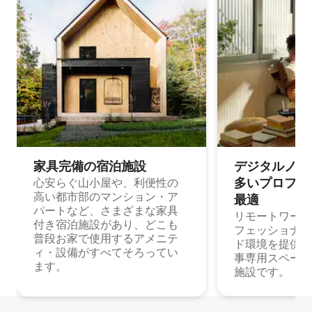
家具完備の宿⁠泊⁠施⁠設
デジタルノマド
多⁠いプ⁠ロ⁠フ⁠ェ⁠
心安らぐ山小屋や、利便性の
高い都市部のマンション・ア
最⁠適
パートなど、さまざまな家具
リモートワーク
付き宿泊施設があり、どこも
フェッショナル
普段お家で使用するアメニテ
ド環境を提供する
ィ・設備がすべてそろってい
事専用スペース
ます。
施設です。