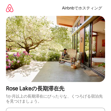
コ
ン
Airbnbでホスティング
テ
ン
ツ
に
ス
キ
ッ
プ
Rose Lakeの長期滞在先
1か月以上の長期滞在にぴったりな、くつろげる宿泊先
を見つけましょう。