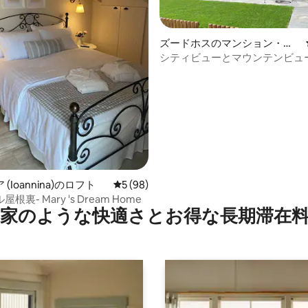
ズードホスのマンション・ア
中4.93つ星の平均評価
パート
シティビューとマウンテンビュ
ンガーデンアパート
(Ioannina)のロフト
レビュー98件、5つ星中5つ星の平均評価
5 (98)
根裏- Mary 's Dream Home
家のような快⁠適⁠さ⁠とお⁠得⁠な長⁠期⁠滞⁠在料