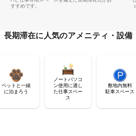
すすめです。
長期滞在に人気のアメニティ・設備
ノートパソコ
ペットと一緒
ン使用に適し
敷地内無料
に泊まろう
た仕事スペー
駐⁠車ス⁠ペ⁠ー⁠ス
ス