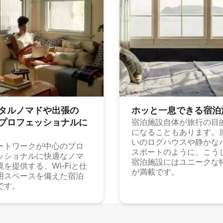
タルノマドや出⁠張⁠の
ホッと一⁠息⁠で⁠き⁠る宿⁠泊
⁠ロ⁠フ⁠ェ⁠ッ⁠シ⁠ョ⁠ナ⁠ル⁠に
宿泊施設自体が旅行の目
になることもあります。
いのログハウスや静かな
ートワークが中心のプロ
スボートのように、こう
ッショナルに快適なノマ
宿泊施設にはユニークな
境を提供する、Wi-Fiと仕
が満載です。
用スペースを備えた宿泊
です。