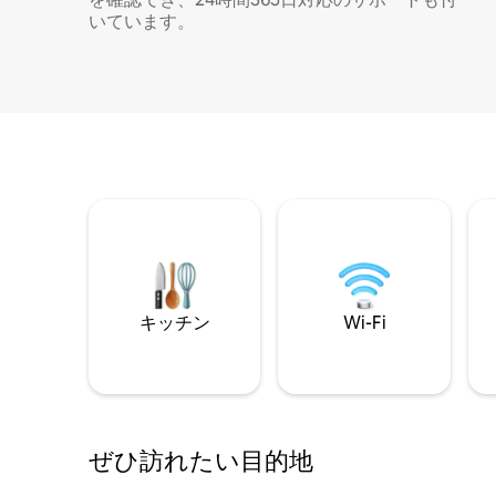
いています。
キッチン
Wi-Fi
ぜひ訪⁠れ⁠た⁠い目⁠的⁠地