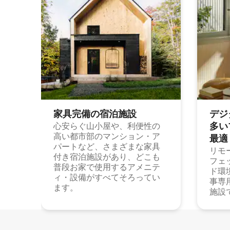
家具完備の宿⁠泊⁠施⁠設
デジ
多⁠いプ
心安らぐ山小屋や、利便性の
高い都市部のマンション・ア
最⁠適
パートなど、さまざまな家具
リモ
付き宿泊施設があり、どこも
フェ
普段お家で使用するアメニテ
ド環
ィ・設備がすべてそろってい
事専
ます。
施設