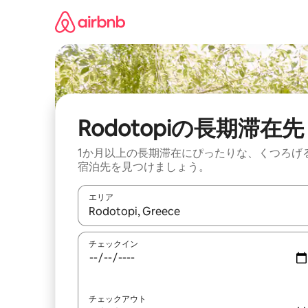
コ
ン
テ
ン
ツ
に
ス
キ
ッ
Rodotopiの長期滞在先
プ
1か月以上の長期滞在にぴったりな、くつろげ
宿泊先を見つけましょう。
エリア
検索結果が表示されたら、上下の矢印キーを使っ
チェックイン
チェックアウト