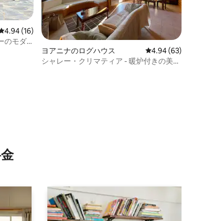
レビュー16件、5つ星中4.94つ星の平均評価
4.94 (16)
ーのモダ
ヨアニナのログハウス
レビュー63件、5つ星
4.94 (63)
シャレー・クリマティア - 暖炉付きの美し
い木造メゾネット
⁠金