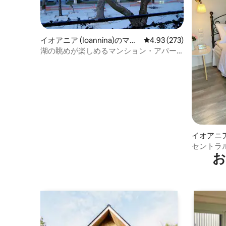
イオアニア (Ioannina)のマン
レビュー273件、5つ星
4.93 (273)
ション・アパート
湖の眺めが楽しめるマンション・アパー
ト
イオアニア 
セントラル屋
お