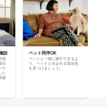
施⁠設
ペット同⁠伴OK
的地
ペットと一緒に旅行できるよ
崖沿
う、ペットと泊まれる宿泊先
ハウ
を見つけましょう。
した
特徴