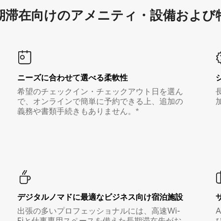
滞在向け⁠のア⁠メ⁠ニ⁠テ⁠ィ⁠・設⁠備⁠および
ニーズに合わせて選べる柔軟性
希望のチェックイン・チェックアウト日を選ん
で、オンラインで簡単に予約できる上、追加の
義務や書類手続きもありません。*
デジタルノマド⁠に最⁠適⁠なビ⁠ジ⁠ネ⁠ス⁠向⁠け宿⁠泊⁠施⁠設
出張の多いプロフェッショナルには、高速Wi-
Fiと仕事専用スペースを備えた長期滞在先がお