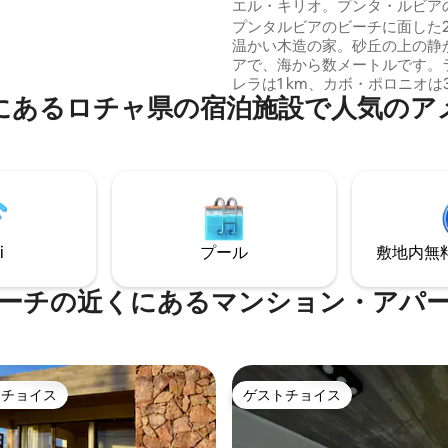
エル・キリオ。プンタ・ルビア
キを備えた閉鎖されたパティオ
にあります。
プンタルビアのビーチに面した
ベッドとソフ
温かい木造の家。砂丘の上の静
が備え付けられています。 設備
アで、海から数メートルです。
簡易キッチン。 さらに、バスタ
レラは1 km、カボ・ポロニオは3
美しく広々としたバスルームも
にあるロチャ県の宿泊施設で人気のア
離にあります。約束のビーチ！ 家の1階に
エアコ
はリビングとキッチン、バスル
ストーブ🔥が備わっています。 秋
ります。2階には寝室が2部屋あ
ンには、自家製の朝食☕️と無料の
つはダブルベッド、写真に写っ
れます。
ッキへの出口、もう1つはシン
と2つのソファベッド。リビン
ーもベッドに変えることができ
外グリル。 お楽しみください！
i
プール
敷地内無料駐
ーチの近くにあるマンション・アパ
トチョイス
ゲストチョイス
ゲストチョイスです。
ゲストチョイス