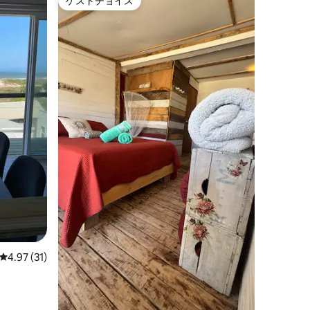
ゲストチョイス
ゲストチョイス
レビュー31件、5つ星中4.97つ星の平均評価
4.97 (31)