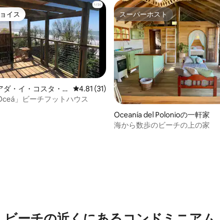
ョイス
スーパーホスト
ョイス
スーパーホスト
アダ・イ・コスタ・
レビュー31件、5つ星中4.81つ星の平均評価
4.81 (31)
の一軒家
au Oceá」ビーチフットハウス
Oceanía del Polonioの一軒家
海から数歩のビーチの上の家
4.95つ星の平均評価
ビーチの近くにあるコンドミニアム