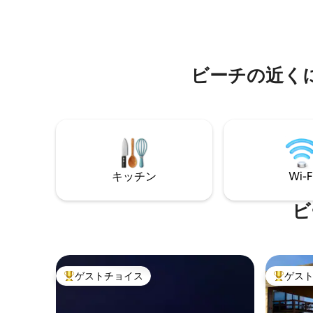
付きデッ
x 4メートルのテラスからは、忘れられな
があります。 快適なダブル
い日の出と夕日をお楽しみいただけま
ァベッド
す。さらに快適にするために、デッキへ
の整った
の直接アクセスがあります。空間の配分
ブ付きの
が非常に良く、すべてがとても広くて明
ビーチの近く
あります。 Wi-Fi、テレビ、金庫、
るいです。警報とカメラ。
ン❄️、薪
冬シーズ
薪が含ま
キッチン
Wi-F
ビ
ゲストチョイス
ゲス
大好評のゲストチョイスです。
大好評の