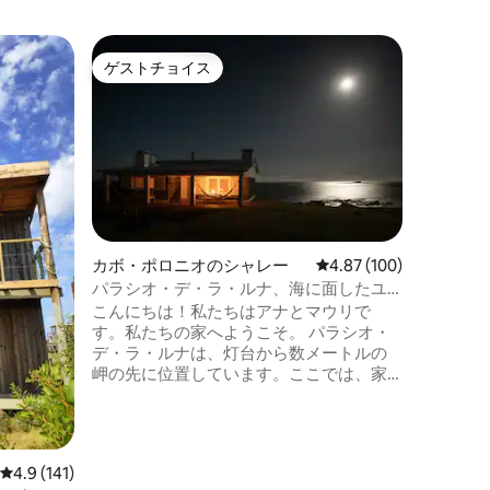
エル・カ
ゲストチョイス
ゲス
ゲストチョイス
大好評
火と水の
ラグーナ
にある、
ャ、ホセ
この美し
なキャビ
植物の多
ん中でリ
した。ラ
カボ・ポロニオのシャレー
レビュー100件、5つ星
4.87 (100)
口があり
パラシオ・デ・ラ・ルナ、海に面したユ
ィ、サイ
ニークな家
こんにちは！私たちはアナとマウリで
のトレッ
す。私たちの家へようこそ。 パラシオ・
ビーチを
デ・ラ・ルナは、灯台から数メートルの
岬の先に位置しています。ここでは、家
の静けさと外の海の景色が一つになって
います。ここは世界でもユニークな場所
です。 家は広々とした空間と休息に理想
的なギャラリーを備えています。サービ
レビュー141件、5つ星中4.9つ星の平均評価
4.9 (141)
スやビーチからわずか5分の場所にありな