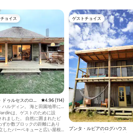
トチョイス
ゲストチョイス
ゲストチョイスです。
ゲストチョイス
中4.94つ星の平均評価
・ドゥルセスのロフ
レビュー114件、5つ星中4.96つ星の平均評価
4.96 (114)
・ハルディン。 海と田園地帯に
。
o Jardínは、ゲストのために設
た。 自然に囲まれたビ
わずか数ブロックの距離にあり
プンタ・ルビアのログハウス