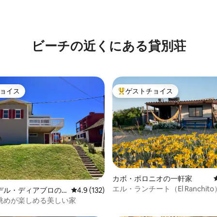
ビーチの近くにある貸別荘
ョイス
ゲストチョイス
ョイス
大好評のゲストチョイスです。
カボ・ポロニオの一軒家
エル・ランチート（El Ranchit
中4.91つ星の平均評価
デル・ディアブロの
レビュー132件、5つ星中4.9つ星の平均評価
4.9 (132)
ヤ・ノルテ（Playa Norte）
眺めが楽しめる美しい家
ント