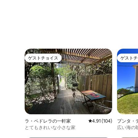
ゲストチョイス
ゲストチ
ゲストチョイス
ゲストチ
ラ・ペドレラの一軒家
レビュー104件、5つ星
4.91 (104)
プンタ・
一軒家
とてもきれいな小さな家
広い海の