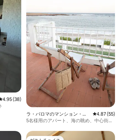
レビュー38件、5つ星中4.95つ星の平均評価
4.95 (38)
ト
ラ・パロマのマンション・ア
レビュー55件、5つ星
4.87 (55)
パート
5名様用のアパート、海の眺め、中心街か
ら徒歩圏内。