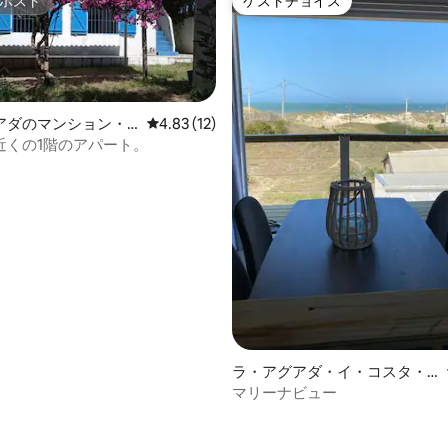
ホスト
ゲストチョイス
ホスト
ゲストチョイス
アダのマンション・
レビュー12件、5つ星中4.83つ星の平均評価
4.83 (12)
近くの1階のアパート。
中5.0つ星の平均評価
ラ・アグアダ・イ・コスタ・
アスールのマンション・アパ
マリーナビュー
ート