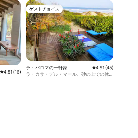
ゲストチョイス
ゲストチョイス
ラ・パロマの一軒家
レビュー45件、5つ星
4.91 (45)
レビュー16件、5つ星中4.81つ星の平均評価
4.81 (16)
ラ・カサ・デル・マール、砂の上での休
日。