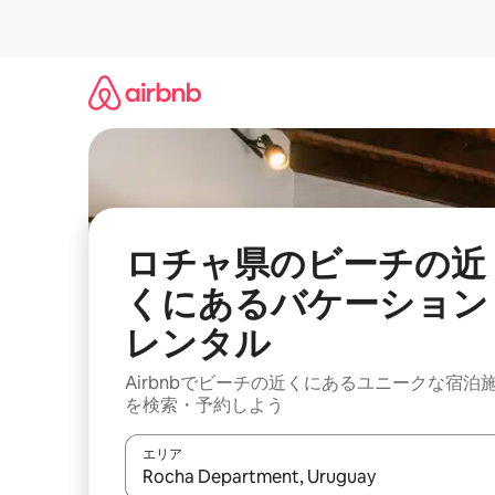
コ
ン
テ
ン
ツ
に
ス
キ
ッ
プ
ロチャ県のビーチの近
くにあるバケーション
レンタル
Airbnbでビーチの近くにあるユニークな宿泊
を検索・予約しよう
エリア
検索結果が表示されたら、上下の矢印キーを使っ