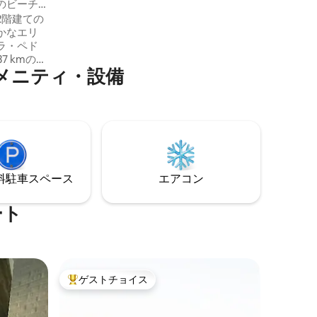
のビーチ
がら、静かな滞在をお楽しみいただけま
2階建ての
す。 家にはすべての設備が備わっていま
かなエリ
すので、何も心配する必要はありませ
ラ・ペド
ん。
7 kmの距
メニティ・設備
ームがあ
ります。1
ているデ
グルベッド
グのソファ
ます。屋
⁠車ス⁠ペ⁠ー⁠ス
エアコン
ート
ゲストチョイス
大好評のゲストチョイスです。