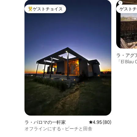
ゲストチョイス
ゲストチ
大好評のゲストチョイスです。
ゲストチ
ラ・アグ
アスール
「El Bl
ラ・パロマの一軒家
レビュー80件、5つ星中
4.95 (80)
オフラインにする - ビーチと田舎