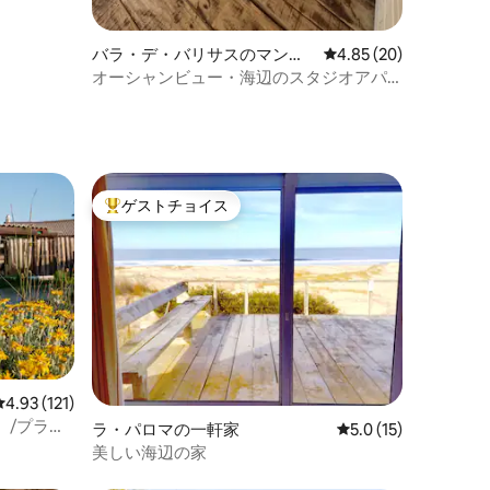
バラ・デ・バリサスのマンシ
レビュー20件、5つ星
4.85 (20)
ョン・アパート
オーシャンビュー・海辺のスタジオアパ
ートメント2
ゲストチョイス
大好評のゲストチョイスです。
レビュー121件、5つ星中4.93つ星の平均評価
4.93 (121)
o）/プラ
ラ・パロマの一軒家
レビュー15件、5つ
5.0 (15)
のビーチフロ
美しい海辺の家