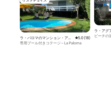
ゲストチョイス
スーパー
ゲストチョイス
スーパー
ラ・アグ
アパート
ビーチの
ラ・パロマのマンション・アパ
レビュー18件、5つ星
5.0 (18)
ート
専用プール付きコテージ – La Paloma