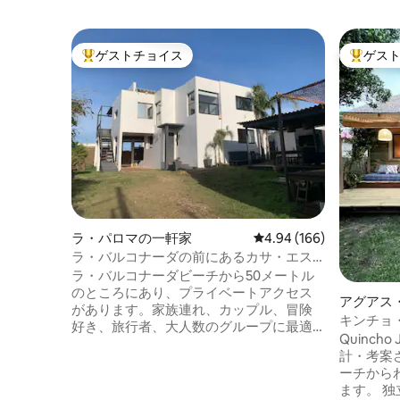
ゲストチョイス
ゲス
大好評のゲストチョイスです。
大好評の
ラ・パロマの一軒家
レビュー166件、5つ星
4.94 (166)
ラ・バルコナーダの前にあるカサ・エス
テレラ・デ・マール。素晴らしい！
ラ・バルコナーダビーチから50メートル
のところにあり、プライベートアクセス
アグアス
があります。家族連れ、カップル、冒険
ト
キンチョ
好き、旅行者、大人数のグループに最適
近い小屋
Quinch
です。3つの寝室、2つのバスルーム、1つ
計・考案されまし
のキングサイズベッド、1つのソファベッ
ーチから
ド、1つの2人用ベッドがあります。2つの
ます。 独立したバーベキューと広い屋根
船乗りベッドと1つの1人用のソムリエ。10