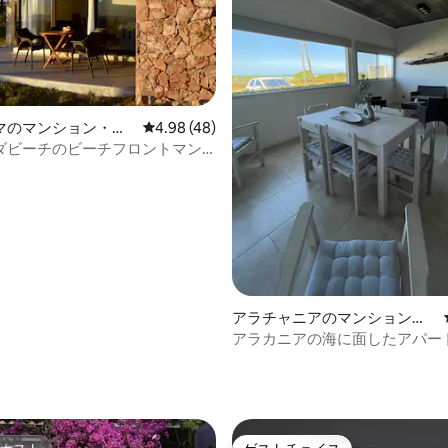
マのマンション・ア
レビュー48件、5つ星中4.98つ星の平均評価
4.98 (48)
ダビーチのビーチフロントマン
アパート
4.96つ星の平均評価
アラチャニアのマンション・
アパート
アラカニアの海に面したアパー