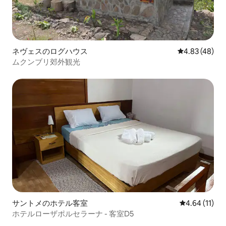
ネヴェスのログハウス
レビュー48件
4.83 (48)
ムクンブリ郊外観光
サントメのホテル客室
レビュー11件
4.64 (11)
ホテルローザポルセラーナ - 客室D5