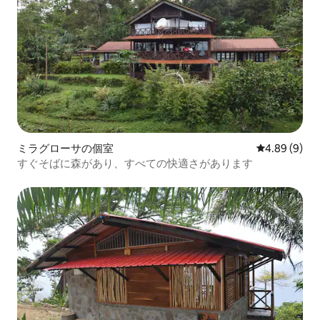
ミラグローサの個室
レビュー9件
4.89 (9)
すぐそばに森があり、すべての快適さがあります