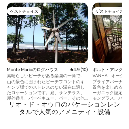
ゲストチョイス
ゲストチョイス
ゲストチョイス
ゲストチョイス
Monte Marioのログハウス
レビュー10件、5つ星中4.9
4.9 (10)
ポルト・アレグレ
ムステイ
素晴らしいビーチがある楽園の一角で
VANHA - オー
す。
ションバンガロー
山の景色に囲まれたビーチフロントのキ
プライアバーナの
ャンプ場でのストレスのない滞在に適し
景色を楽しめる快
たロケーションです。庭、サンテラス、
ーガニック認定の
屋外遊具、バーベキュー、バー、その他
モングラス、バニ
リオ・ド・オウロのバケーションレン
の施設（ピクニックエリア、敷地内駐車
クなど）のプラン
場、無料Wi-Fi）をお楽しみください。 キ
理想的に位置して
タルで人気のアメニティ・設備
ャンプ場では、すべてのユニットにベッ
には、小さなリビ
ドリネンとタオルが備わっています。 キ
ルーム、下のビー
ャンプ場のゲストは、敷地内のコーヒー
ク付きバルコニー