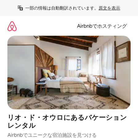
コ
一部の情報は自動翻訳されています。
原文を表示
ン
テ
ン
Airbnbでホスティング
ツ
に
ス
キ
ッ
プ
リオ・ド・オウロにあるバケーション
レンタル
Airbnbでユニークな宿泊施設を見つける