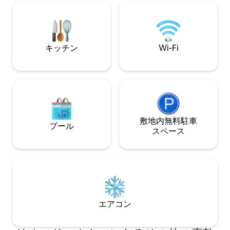
ショップで無料のコンチネンタルブレッ
ブルベッドルーム
クファーストを楽しむことができます。
タオル、蚊帳は用
サントメ国際空港から64 kmです。 ご予
ローの近くにレス
約の際に冒険が始まります！
食付きです。
キッチン
Wi-Fi
敷地内無料駐⁠車
プール
ス⁠ペ⁠ー⁠ス
エアコン