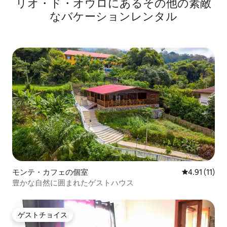
リオ・ド・オウロにあるその他の素敵
なバケーションレンタル
モンテ・カフェの個室
レビュー11件
4.91 (11)
豊かな自然に囲まれたゲストハウス
ゲストチョイス
ゲストチョイス