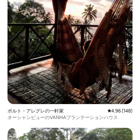
ポルト・アレグレの一軒家
レビュー148件
4.96 (148)
オーシャンビューのVANHAプランテーションハウス