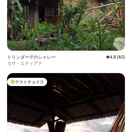
トリンダーデのシャレー
レビュー40
4.8 (40)
カサ・エディアナ
ゲストチョイス
大好評のゲストチョイスです。