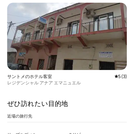
サントメのホテル客室
レビュー
5 (3)
レジデンシャル アナア エマニュエル
ぜひ訪⁠れ⁠た⁠い目⁠的⁠地
近場の旅行先