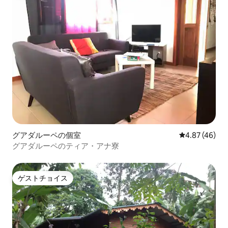
グアダルーペの個室
レビュー46件
4.87 (46)
グアダルーペのティア・アナ寮
ゲストチョイス
ゲストチョイス