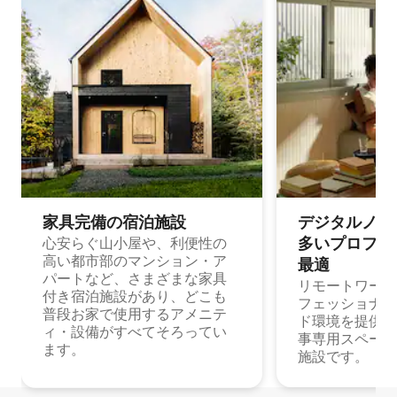
家具完備の宿⁠泊⁠施⁠設
デジタルノマド
多⁠いプ⁠ロ⁠フ⁠ェ⁠
心安らぐ山小屋や、利便性の
高い都市部のマンション・ア
最⁠適
パートなど、さまざまな家具
リモートワーク
付き宿泊施設があり、どこも
フェッショナル
普段お家で使用するアメニテ
ド環境を提供する
ィ・設備がすべてそろってい
事専用スペース
ます。
施設です。