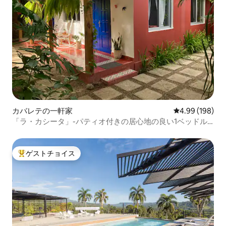
カバレテの一軒家
レビュー198件
4.99 (198)
「ラ・カシータ」-パティオ付きの居心地の良い1ベッドル
ームアパート
ゲストチョイス
大好評のゲストチョイスです。