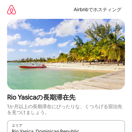
コ
ン
Airbnbでホスティング
テ
ン
ツ
に
ス
キ
ッ
プ
Rio Yasicaの長期滞在先
1か月以上の長期滞在にぴったりな、くつろげる宿泊先
を見つけましょう。
エリア
検索結果が表示されたら、上下の矢印キーを使って移動するか、