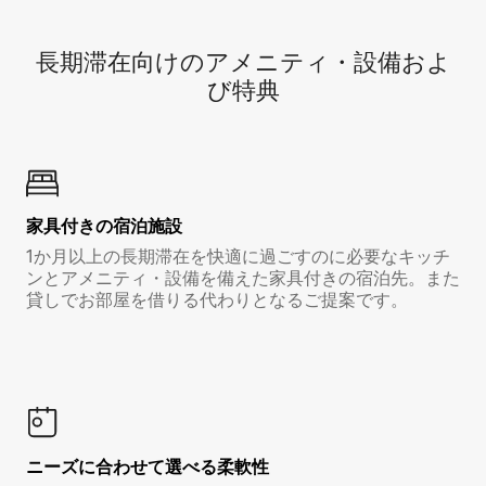
長期滞在向け⁠のア⁠メ⁠ニ⁠テ⁠ィ⁠・設⁠備⁠およ
び特⁠典
家具付き⁠の宿⁠泊⁠施⁠設
1か月以上の長期滞在を快適に過ごすのに必要なキッチ
ンとアメニティ・設備を備えた家具付きの宿泊先。また
貸しでお部屋を借りる代わりとなるご提案です。
ニーズに合わせて選べる柔軟性