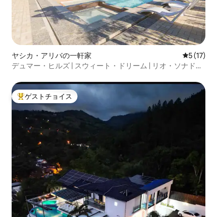
ヤシカ・アリバの一軒家
レビュー1
5 (17)
デュマー・ヒルズ | スウィート・ドリーム | リオ・ソナドー
ル
ゲストチョイス
大好評のゲストチョイスです。