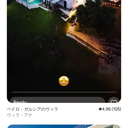
ペドロ・ガルシアのヴィラ
レビュー105件
4.96 (105)
ヴィラ・アナ