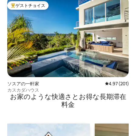
ゲストチョイス
大好評のゲストチョイスです。
ソスアの一軒家
レビュー201件
4.97 (201)
カスカダハウス
お家のような快⁠適⁠さ⁠とお⁠得⁠な長⁠期⁠滞⁠在
料⁠金