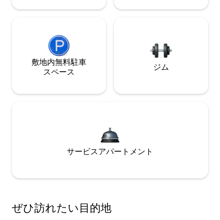
敷地内無料駐⁠車
ジム
ス⁠ペ⁠ー⁠ス
サービスアパートメント
ぜひ訪⁠れ⁠た⁠い目⁠的⁠地