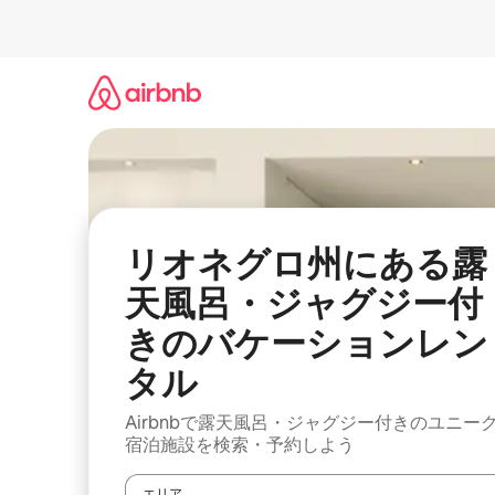
コ
ン
テ
ン
ツ
に
ス
キ
ッ
プ
リオネグロ州にある露
天風呂・ジャグジー付
きのバケーションレン
タル
Airbnbで露天風呂・ジャグジー付きのユニー
宿泊施設を検索・予約しよう
エリア