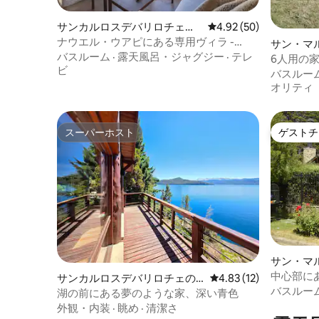
サンカルロスデバリロチェの
レビュー50件、5つ星中
4.92 (50)
一軒家
ナウエル・ウアピにある専用ヴィラ -
サン・マ
Huapi48
バスルーム
·
露天風呂・ジャグジー
·
テレ
ンデスの
6人用の
ビ
バスルー
オリティ
スーパーホスト
ゲストチ
スーパーホスト
ゲストチ
サン・マ
ス・アン
中心部に
サンカルロスデバリロチェの
レビュー12件、5つ星中
4.83 (12)
バスルー
一軒家
湖の前にある夢のような家、深い青色
外観・内装
·
眺め
·
清潔さ