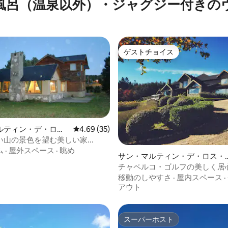
風呂（温泉以外）・ジャグジー付きの
ゲストチョイス
ゲストチョイス
ルティン・デ・ロ
レビュー35件、5つ星中4.69つ星の平均評価
4.69 (35)
デスのヴィラ
山の景色を望む美しい家...
ム
·
屋外スペース
·
眺め
サン・マルティン・デ・ロス・
ンデスのヴィラ
チャペルコ・ゴルフの美しく居
いファミリーハウス
移動のしやすさ
·
屋内スペース
·
アウト
スーパーホスト
スーパーホスト