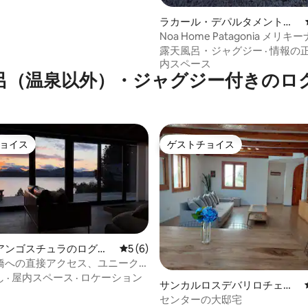
ラカール・デパルタメントの
ヴィラ
Noa Home Patagonia メリキー
露天風呂・ジャグジー
·
情報の
内スペース
呂（温泉以外）・ジャグジー付きのロ
ョイス
ゲストチョイス
ョイス
ゲストチョイス
アンゴスチュラのログハ
レビュー6件、5つ星中5つ星の平均評価
5 (6)
橋への直接アクセス、ユニーク
4.91つ星の平均評価
し
·
屋内スペース
·
ロケーション
サンカルロスデバリロチェの
ログハウス
センターの大邸宅