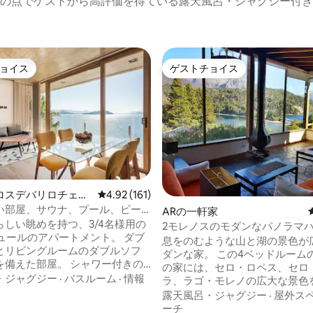
の点でゲストから高評価を得ている露天風呂・ジャグジー付き
ョイス
ゲストチョイス
ョイス
ゲストチョイス
つ星中5つ星の平均評価
ロスデバリロチェの
レビュー161件、5つ星中4.92つ星の平均評価
4.92 (161)
ン・アパート
い部屋、サウナ、プール、ビー
ARの一軒家
らしい眺めを持つ、3/4名様用の
2モレノスのモダンなパノラマ
ジュールのアパートメント。 ダブ
息をのむような山と湖の景色が
とリビングルームのダブルソフ
ダンな家。 この4ベッドルーム
を備えた部屋。 シャワー付きの
の家には、セロ・ロペス、セロ
ム。 電気コンロと電気オーブ
・ジャグジー
·
バスルーム
·
情報
ラ、ラゴ・モレノの広大な景色
庫付き冷蔵庫、電子レンジ、食
ープンリビングとダイニングル
露天風呂・ジャグジー
·
屋外ス
備えたキッチン。 屋外リビング
ります。 ラゴ・モレノの前の柔
ーチ