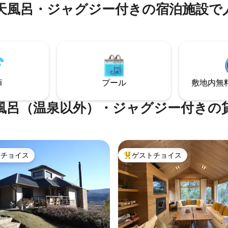
。 スマートテレビ-180 MBの
天風呂・ジャグジー付きの宿泊施設で
にあり、バリローチェで最も風
。 温水プール、ジャグジー、サンル
ルートであるシルキト・チコから
ム、サウナ。 共用グリルとテー
トルのところにあります。この
たデッキ。 床暖房。 屋根付
快適で真新しい装飾されたイン
。ビーチへの専用アクセス。
で、リラックスして山と湖の景
むのに最適です。 ワインセラー
備が揃っています。
i
プール
敷地内無料駐
風呂（温泉以外）・ジャグジー付きの
トチョイス
ゲストチョイス
ゲストチョイスです。
大好評のゲストチョイスです。