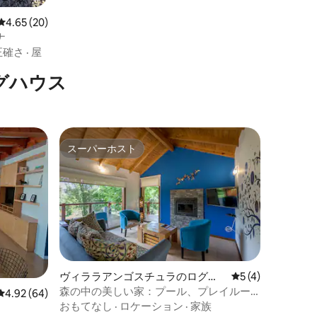
レビュー20件、5つ星中4.65つ星の平均評価
4.65 (20)
ナ
正確さ
·
屋
グハウス
スーパーホスト
スーパーホスト
ヴィララアンゴスチュラのログハ
レビュー4件、5
5 (4)
ウス
森の中の美しい家：プール、プレイルー
レビュー64件、5つ星中4.92つ星の平均評価
4.92 (64)
ム
おもてなし
·
ロケーション
·
家族