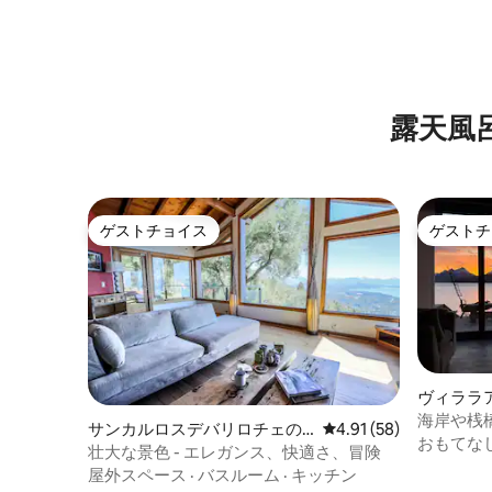
露天風
ゲストチョイス
ゲストチ
ゲストチョイス
ゲストチ
ヴィララ
ウス
海岸や桟
サンカルロスデバリロチェの
レビュー58件、5つ星中
4.91 (58)
な景色。
おもてな
ログハウス
壮大な景色 - エレガンス、快適さ、冒険
屋外スペース
·
バスルーム
·
キッチン