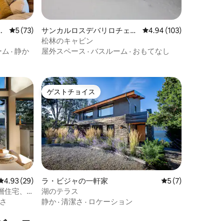
ア
レビュー73件、5つ星中5つ星の平均評価
5 (73)
サンカルロスデバリロチェの
レビュー103件、5つ星
4.94 (103)
一軒家
松林のキャビン
ーム
·
静か
屋外スペース
·
バスルーム
·
おもてなし
ゲストチョイス
ゲストチョイス
レビュー29件、5つ星中4.93つ星の平均評価
4.93 (29)
ラ・ビジャの一軒家
レビュー7件、5
5 (7)
層住宅、
湖のテラス
さ
静か
·
清潔さ
·
ロケーション