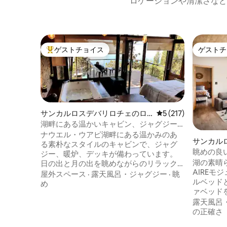
ロケーションや清潔さなど
ゲストチョイス
ゲストチ
大好評のゲストチョイスです。
ゲストチ
サンカルロスデバリロチェのロ
レビュー217件、5
5 (217)
グハウス
湖畔にある温かいキャビン、ジャグジー
付き
ナウエル・ウアピ湖畔にある温かみのあ
サンカル
る素朴なスタイルのキャビンで、ジャグ
マンショ
眺めの良
ジー、暖炉、デッキが備わっています。
チ付き
湖の素晴
日の出と月の出を眺めながらのリラック
AIREモ
スとロマンスのために作られたスタジオ
屋外スペース
·
露天風呂・ジャグジー
·
眺
ルベッド
アパートメントです。スマートテレビと
め
ァベッド
ファイバーオプティックインターネッ
バスルー
ト、仕事用のWi-Fi。ドルチェグストコー
露天風呂
ン、冷凍
ヒーメーカーを含む、必要なものがすべ
の正確さ
器一式を
て揃ったキッチネット。散歩に行くとき