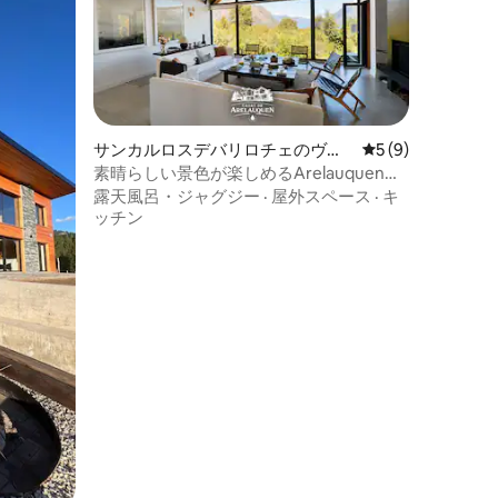
サンカルロスデバリロチェのヴィ
レビュー9件、5
5 (9)
ラ
素晴らしい景色が楽しめるArelauquen、
大聖堂の近く
露天風呂・ジャグジー
·
屋外スペース
·
キ
ッチン