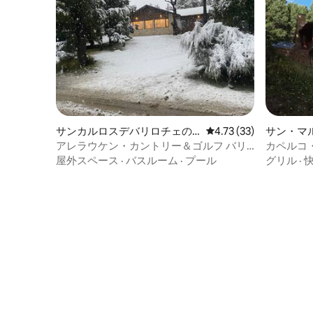
サンカルロスデバリロチェの
レビュー33件、5つ星中
4.73 (33)
サン・マ
ヴィラ
ンデスの
アレラウケン・カントリー＆ゴルフ バリ
カペルコ
ローチェ コンフォートスタイル
屋外スペース
·
バスルーム
·
プール
グリル
·