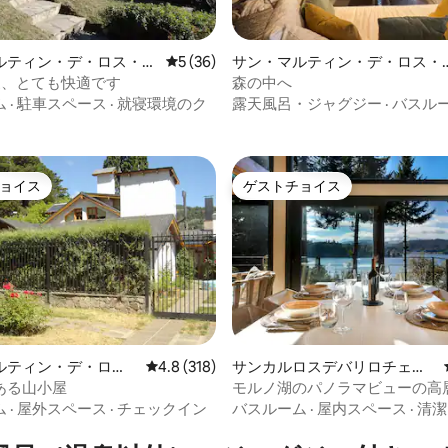
4.92つ星の平均評価
ルティン・デ・ロス・ア
レビュー36件、5つ星中5つ星の平均評価
5 (36)
サン・マルティン・デ・ロス・
一軒家
ンデスの一軒家
家、とても快適です
森の中へ
ム
·
駐車スペース
·
就寝環境のク
露天風呂・ジャグジー
·
バスル
ョイス
ゲストチョイス
ョイス
ゲストチョイス
ルティン・デ・ロ
レビュー318件、5つ星中4.8つ星の平均評価
4.8 (318)
サンカルロスデバリロチェの
デスの一軒家
一軒家
ある山小屋
モルノ湖のパノラマビューの高
4.83つ星の平均評価
モダン
ム
·
屋外スペース
·
チェックイン
バスルーム
·
屋内スペース
·
清潔