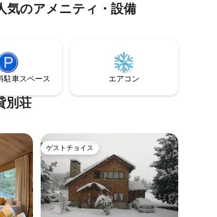
ャグジーをご利用いただけます。 最大6名
人気のアメニティ・設備
光明媚な
様まで。2つの寝室にはダブルベッドが1
150メー
台、3つ目の寝室にはシングルベッド2台
物件は、
があります。 冬には、セロ・カテドラル
テリア
でスキーを楽しむのに最適なロケーショ
色を楽し
ンです。
を含む設
⁠車ス⁠ペ⁠ー⁠ス
エアコン
貸別荘
ゲストチョイス
ゲストチョイス