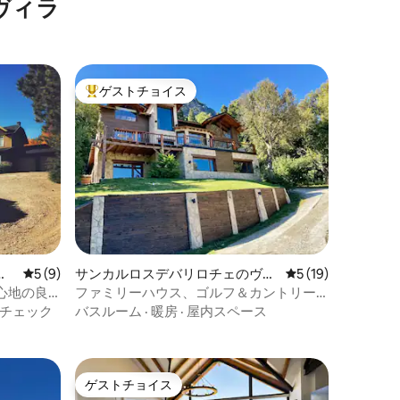
ヴィラ
ゲストチョイス
大好評のゲストチョイスです。
ア
レビュー9件、5つ星中5つ星の平均評価
5 (9)
サンカルロスデバリロチェのヴィ
レビュー19件、5
5 (19)
ラ
心地の良
ファミリーハウス、ゴルフ＆カントリー
クラブ
チェック
バスルーム
·
暖房
·
屋内スペース
ゲストチョイス
ゲストチョイス