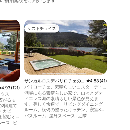
の宿泊施設をご紹介します
サンカル
ゲストチョイス
ゲスト
ゲストチョイス
ゲスト
タイニー
森とバリ
グランピ
冒険家限定！ ご宿泊には以
まれます： • 湖を見渡せる朝食と
ールとジャ
パのご利用
備されたキ
屋外スペ
Fi。 ペット同伴OKです！ バリローチェの
ダウンタ
リオのハ
サンカルロスデバリロチェの
レビュー41件、5つ星
4.88 (41)
あります。 このユニークな場所
一軒家
バリローチェ、素晴らしいコスタ・デ・
レビュー121件、5つ星中4.93つ星の平均評価
4.93 (121)
て、自然
ラゴ、素晴らしい眺め
湖畔にある素晴らしい家で、山々とグテ
ハウス
ィエレス湖の素晴らしい景色が見えま
広がるモ
す。美しく快適で、リビングダイニング
の2階建て
ルーム、設備の整ったキッチン、寝室3
・カピ
室、書斎、フルバスルーム2室、トイレ、
バスルーム
·
屋外スペース
·
近隣
を望むオ
ランドリールーム、屋内バーベキューグ
ームがあ
ペース
·
ビ
リル、駐車場があります。追加料金でジ
らかい岬