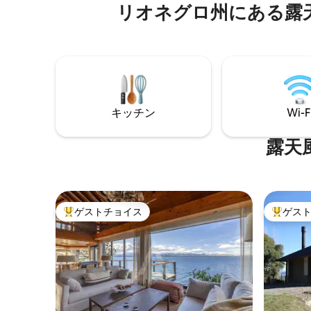
付きテラス
にノートパソコンを保護するための金
リオネグロ州にある露
Wi-Fi
庫。フルバスルーム。プール、卓球。ビ
ーム、ジ
ーチ：カヤックとスタンドアップパド
ブルを備え
ル。コンチネンタルブレックファース
き駐車場
ト。
キッチン
Wi-F
露天
ゲストチョイス
ゲス
大好評のゲストチョイスです。
大好評の