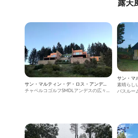
露天
サン・マ
ス・アン
サン・マルティン・デ・ロス・アンデス
素晴らしい
のヴィラ
チャペルコゴルフSMDLアンデスの広々と
バスルー
した大邸宅