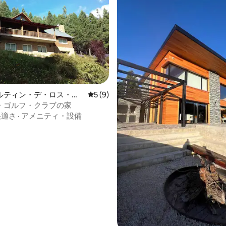
4.73つ星の平均評価
ルティン・デ・ロス・ア
レビュー9件、5つ星中5つ星の平均評価
5 (9)
ヴィラ
・ゴルフ・クラブの家
快適さ
·
アメニティ・設備