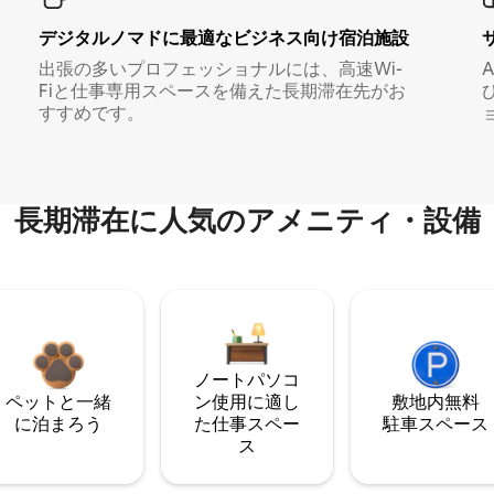
デジタルノマド⁠に最⁠適⁠なビ⁠ジ⁠ネ⁠ス⁠向⁠け宿⁠泊⁠施⁠設
出張の多いプロフェッショナルには、高速Wi-
Fiと仕事専用スペースを備えた長期滞在先がお
すすめです。
長期滞在に人気のアメニティ・設備
ノートパソコ
ペットと一緒
ン使用に適し
敷地内無料
に泊まろう
た仕事スペー
駐⁠車ス⁠ペ⁠ー⁠ス
ス