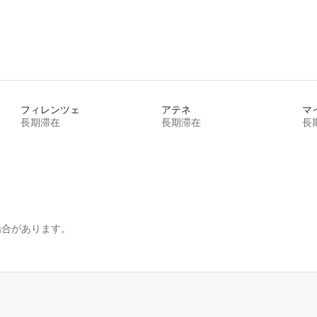
フィレンツェ
アテネ
マ
長期滞在
長期滞在
長
場合があります。