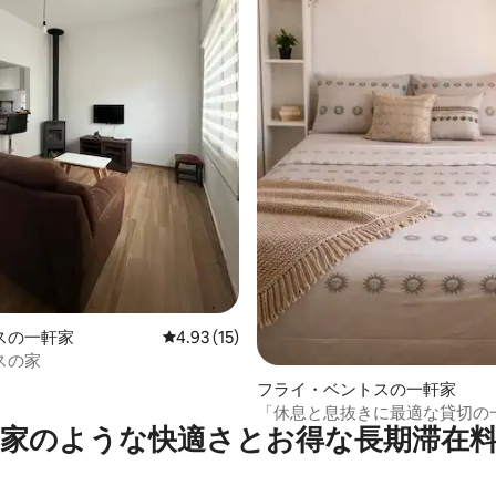
つ星中5つ星の平均評価
スの一軒家
レビュー15件、5つ星中4.93つ星の平均評価
4.93 (15)
スの家
フライ・ベントスの一軒家
「休息と息抜きに最適な貸切の
家のような快⁠適⁠さ⁠とお⁠得⁠な長⁠期⁠滞⁠在料