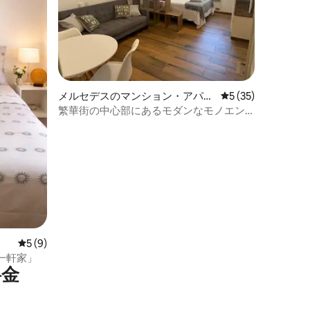
メルセデスのマンション・アパー
レビュー35件、5
5 (35)
ト
繁華街の中心部にあるモダンなモノエン
環境
レビュー9件、5つ星中5つ星の平均評価
5 (9)
一軒家」
⁠金