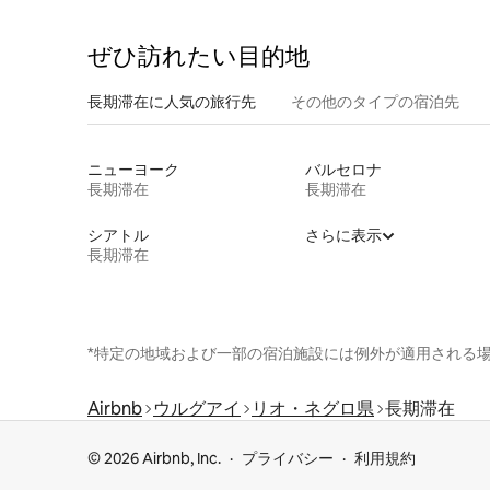
ぜひ訪⁠れ⁠た⁠い目⁠的⁠地
長期滞在に人気の旅行先
その他のタ⁠イ⁠プ⁠の宿⁠泊⁠先
ニューヨーク
バルセロナ
長期滞在
長期滞在
シアトル
さらに表示
長期滞在
*特定の地域および一部の宿泊施設には例外が適用される
Airbnb
ウルグアイ
リオ・ネグロ県
長期滞在
© 2026 Airbnb, Inc.
プライバシー
利用規約