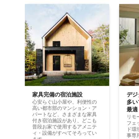
家具完備の宿⁠泊⁠施⁠設
デジ
多⁠いプ
心安らぐ山小屋や、利便性の
高い都市部のマンション・ア
最⁠適
パートなど、さまざまな家具
リモ
付き宿泊施設があり、どこも
フェ
普段お家で使用するアメニテ
ド環
ィ・設備がすべてそろってい
事専