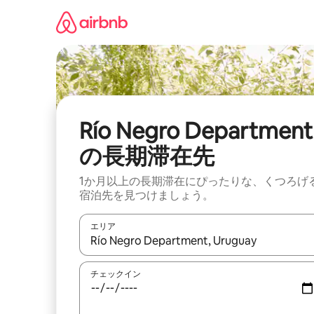
コ
ン
テ
ン
ツ
に
ス
キ
ッ
Río Negro Department
プ
の長期滞在先
1か月以上の長期滞在にぴったりな、くつろげ
宿泊先を見つけましょう。
エリア
検索結果が表示されたら、上下の矢印キーを使っ
チェックイン