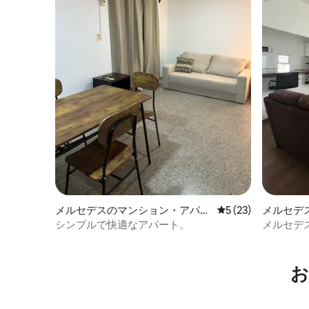
メルセデスのマンション・アパー
レビュー23件、5
5 (23)
メルセデ
ト
シンプルで快適なアパート。
メルセデ
お