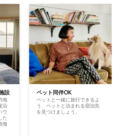
施⁠設
ペット同⁠伴OK
的地
ペットと一緒に旅行できるよ
崖沿
う、ペットと泊まれる宿泊先
ハウ
を見つけましょう。
した
特徴