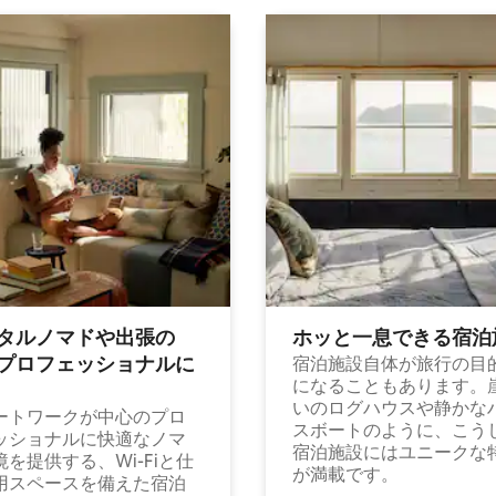
タルノマドや出⁠張⁠の
ホッと一⁠息⁠で⁠き⁠る宿⁠泊
⁠ロ⁠フ⁠ェ⁠ッ⁠シ⁠ョ⁠ナ⁠ル⁠に
宿泊施設自体が旅行の目
になることもあります。
いのログハウスや静かな
ートワークが中心のプロ
スボートのように、こう
ッショナルに快適なノマ
宿泊施設にはユニークな
境を提供する、Wi-Fiと仕
が満載です。
用スペースを備えた宿泊