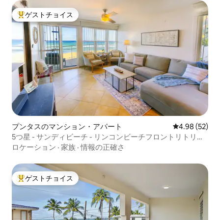
ゲストチョイス
大好評のゲストチョイスです。
プンタスのマンション・アパート
レビュー52件
4.98 (52)
5つ星 - サンディビーチ - リンコンビーチフロントリトリー
ト
ロケーション
·
家族
·
情報の正確さ
ゲストチョイス
大好評のゲストチョイスです。