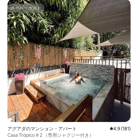
スーパーホスト
スーパーホスト
アグアダのマンション・アパート
レビュー181
4.9 (181)
Casa Trópico # 2 （専用ジャグジー付き）