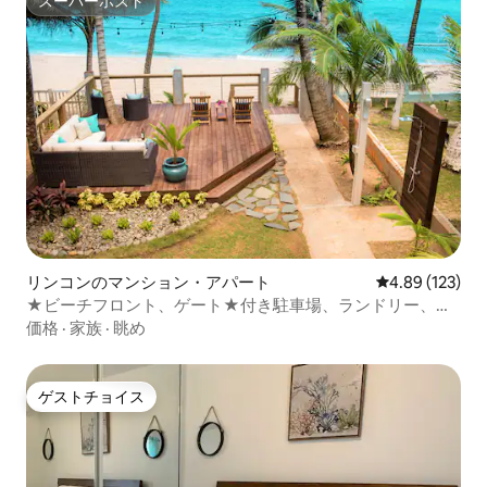
スーパーホスト
スーパーホスト
リンコンのマンション・アパート
レビュー123件
4.89 (123)
★ビーチフロント、ゲート★付き駐車場、ランドリー、
Wi-Fi、エアコン
価格
·
家族
·
眺め
ゲストチョイス
ゲストチョイス