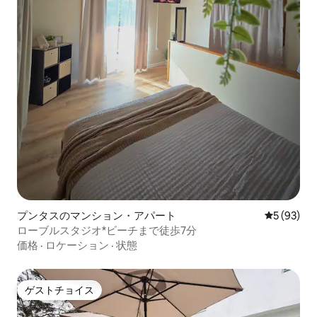
プンタスのマンション・アパート
レビュー9
5 (93)
ローブルスタジオ*ビーチまで徒歩7分
価格
·
ロケーション
·
状態
ゲストチョイス
ゲストチョイス