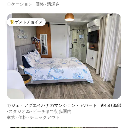
ロケーション
·
価格
·
清潔さ
ゲストチョイス
大好評のゲストチョイスです。
カジェ・アグエイバナのマンション・アパート
レビュー358
4.9 (358)
•スタジオ23• ビーチまで徒歩圏内
家族
·
価格
·
チェックアウト