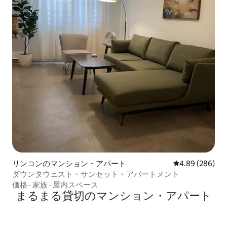
リンコンのマンション・アパート
レビュー286件
4.89 (286)
ダウンタウェスト・サンセット・アパートメント
価格
·
家族
·
屋内スペース
まるまる貸切のマンション・アパート