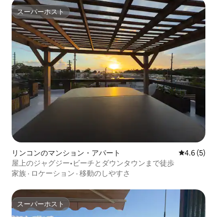
スーパーホスト
スーパーホスト
リンコンのマンション・アパート
レビュー5
4.6 (5)
屋上のジャグジー•ビーチとダウンタウンまで徒歩
家族
·
ロケーション
·
移動のしやすさ
スーパーホスト
スーパーホスト