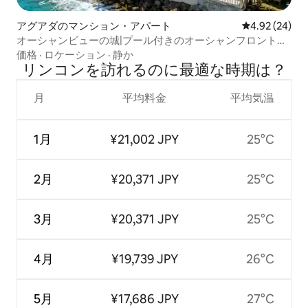
アグアダのマンション・アパート
レビュー24件
4.92 (24)
オーシャンビューの城|プール付きのオーシャンフロントの
コンドミニアム
価格
·
ロケーション
·
静か
リンコンを訪⁠れ⁠るの⁠に最⁠適⁠な時⁠期⁠は⁠？
月
平均料金
平均気温
1月
¥21,002 JPY
25°C
2月
¥20,371 JPY
25°C
3月
¥20,371 JPY
25°C
4月
¥19,739 JPY
26°C
5月
¥17,686 JPY
27°C