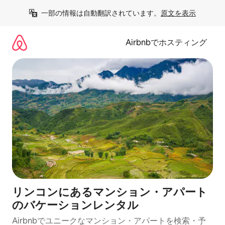
コ
一部の情報は自動翻訳されています。
原文を表示
ン
テ
ン
Airbnbでホスティング
ツ
に
ス
キ
ッ
プ
リンコンにあるマンション・アパート
のバケーションレンタル
Airbnbでユニークなマンション・アパートを検索・予