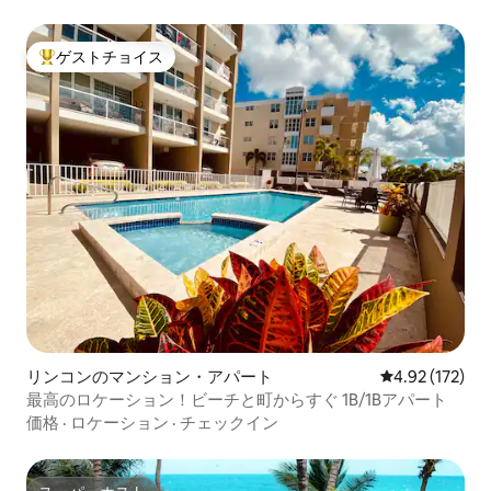
ゲストチョイス
大好評のゲストチョイスです。
リンコンのマンション・アパート
レビュー172件
4.92 (172)
最高のロケーション！ビーチと町からすぐ 1B/1Bアパート
価格
·
ロケーション
·
チェックイン