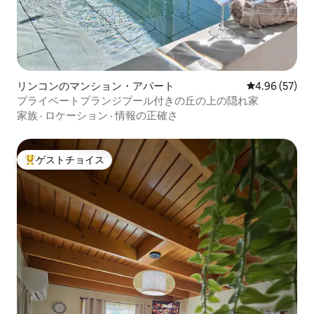
リンコンのマンション・アパート
レビュー57件
4.96 (57)
プライベートプランジプール付きの丘の上の隠れ家
家族
·
ロケーション
·
情報の正確さ
ゲストチョイス
大好評のゲストチョイスです。