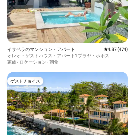
イサベラのマンション・アパート
レビュー474件
4.87 (474)
オレオ・ゲストハウス・アパート1 プラヤ・ホボス
家族
·
ロケーション
·
朝食
ゲストチョイス
ゲストチョイス