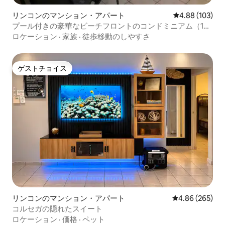
リンコンのマンション・アパート
レビュー103件
4.88 (103)
プール付きの豪華なビーチフロントのコンドミニアム（1階
にアクセス可能）
ロケーション
·
家族
·
徒歩移動のしやすさ
ゲストチョイス
ゲストチョイス
リンコンのマンション・アパート
レビュー265件
4.86 (265)
コルセガの隠れたスイート
ロケーション
·
価格
·
ペット