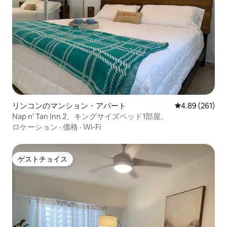
リンコンのマンション・アパート
レビュー261件
4.89 (261)
Nap n' Tan Inn 2、キングサイズベッド1部屋。
ロケーション
·
価格
·
Wi-Fi
ゲストチョイス
ゲストチョイス