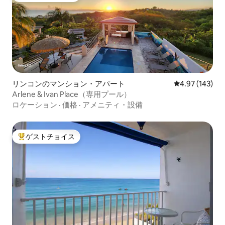
リンコンのマンション・アパート
レビュー143件
4.97 (143)
Arlene & Ivan Place（専用プール）
ロケーション
·
価格
·
アメニティ・設備
ゲストチョイス
大好評のゲストチョイスです。