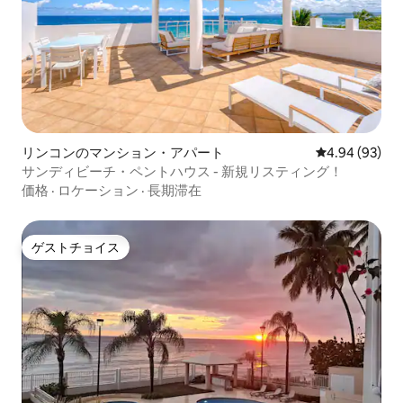
リンコンのマンション・アパート
レビュー93件
4.94 (93)
サンディビーチ・ペントハウス - 新規リスティング！
価格
·
ロケーション
·
長期滞在
ゲストチョイス
ゲストチョイス