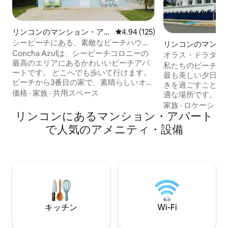
リンコンのマンション・アパ
レビュー125件、5つ星中4.94
4.94 (125)
ート
シービーチにある、素敵なビーチハウ
リンコンのマンシ
ス、コンチャ・アスール！
Concha Azulは、シービーチコロニーの
パート
オラス・ドラダス（Ol
最高のエリアにあるかわいいビーチアパ
ーナー
私たちのビーチフ
ートです。 どこへでも歩いて行けます。
最も美しい夕日の
ビーチから3番目の家で、素晴らしいオー
きを過ごすことが
シャンビューが楽しめます。 新しく改装
価格
·
家族
·
共用スペース
適な場所です。 
された、設備の整ったキッチン、開放感
おり、2寝室、2
家族
·
ロケーショ
のあるリビングルーム、ご家族やお友達
リンコンにあるマンション・アパート
ビューのバルコニ
とのビーチバケーションに最適なダイニ
ル、ビーチチェア
で人気のアメニティ・設備
ングエリアが気に入るはずです。 この家
あります。 Wi-F
には必要なものがすべて揃っています。
分の駐車場もご用
ビーチ用具、Wi-Fi、ケーブルテレビ、エ
は通りを渡った向
アコン付きの寝室、シーリングファン、
ラン、ベーカリー
素晴らしい屋外スペースがあり、ビーチ
までわずか3分です
のすぐ近くでとても清潔です！
やサーフィンなど
があります。
キッチン
Wi-Fi