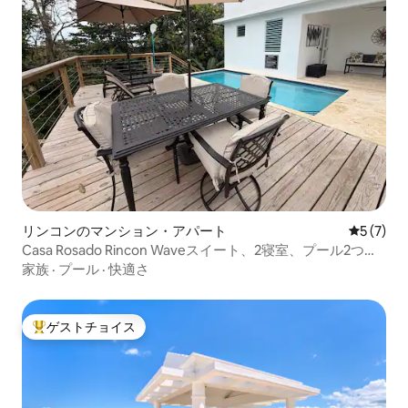
リンコンのマンション・アパート
レビュー
5 (7)
Casa Rosado Rincon Waveスイート、2寝室、プール2つ付
き
家族
·
プール
·
快適さ
ゲストチョイス
大好評のゲストチョイスです。