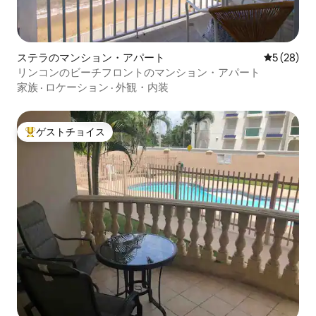
ステラのマンション・アパート
レビュー2
5 (28)
リンコンのビーチフロントのマンション・アパート
家族
·
ロケーション
·
外観・内装
ゲストチョイス
大好評のゲストチョイスです。