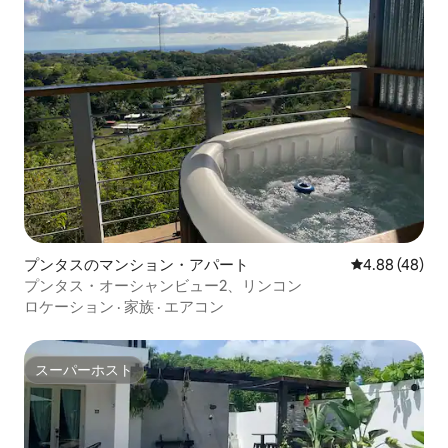
プンタスのマンション・アパート
レビュー48件
4.88 (48)
プンタス・オーシャンビュー2、リンコン
ロケーション
·
家族
·
エアコン
スーパーホスト
スーパーホスト