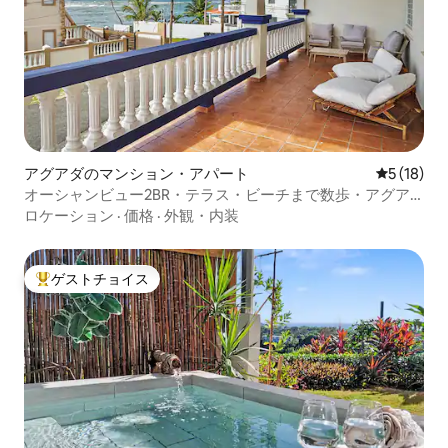
アグアダのマンション・アパート
レビュー1
5 (18)
オーシャンビュー2BR・テラス・ビーチまで数歩・アグア
ダ
ロケーション
·
価格
·
外観・内装
ゲストチョイス
大好評のゲストチョイスです。