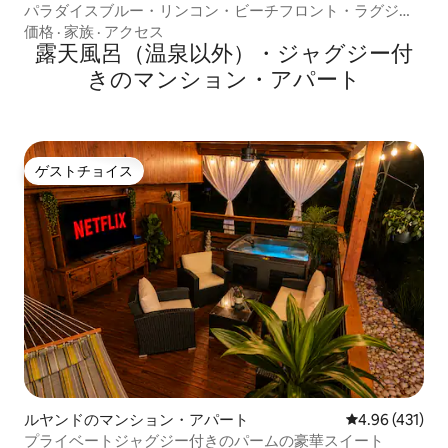
パラダイスブルー・リンコン・ビーチフロント・ラグジュ
アリーエスケープ
価格
·
家族
·
アクセス
露天風呂（温泉以外）・ジャグジー付
きのマンション・アパート
ゲストチョイス
ゲストチョイス
ルヤンドのマンション・アパート
レビュー431件
4.96 (431)
プライベートジャグジー付きのパームの豪華スイート