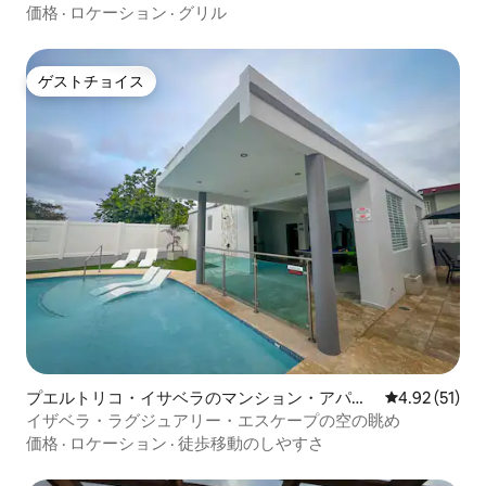
価格
·
ロケーション
·
グリル
ゲストチョイス
ゲストチョイス
プエルトリコ・イサベラのマンション・アパー
レビュー51件
4.92 (51)
ト
イザベラ・ラグジュアリー・エスケープの空の眺め
価格
·
ロケーション
·
徒歩移動のしやすさ