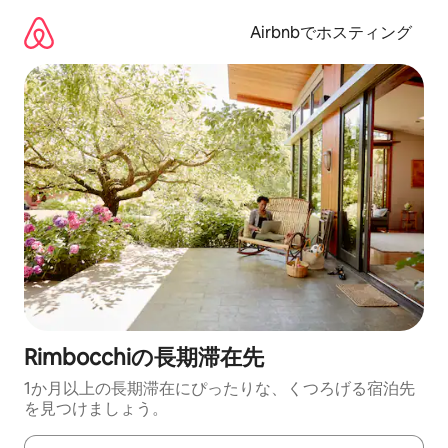
コ
ン
Airbnbでホスティング
テ
ン
ツ
に
ス
キ
ッ
プ
Rimbocchiの長期滞在先
1か月以上の長期滞在にぴったりな、くつろげる宿泊先
を見つけましょう。