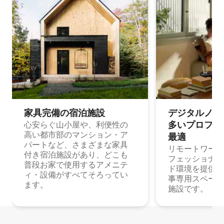
家具完備の宿⁠泊⁠施⁠設
デジタルノマド
多⁠いプ⁠ロ⁠フ⁠ェ⁠
心安らぐ山小屋や、利便性の
高い都市部のマンション・ア
最⁠適
パートなど、さまざまな家具
リモートワーク
付き宿泊施設があり、どこも
フェッショナル
普段お家で使用するアメニテ
ド環境を提供する
ィ・設備がすべてそろってい
事専用スペース
ます。
施設です。