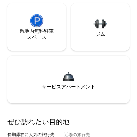
敷地内無料駐⁠車
ジム
ス⁠ペ⁠ー⁠ス
サービスアパートメント
ぜひ訪⁠れ⁠た⁠い目⁠的⁠地
長期滞在に人気の旅行先
近場の旅行先