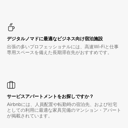
デジタルノマド⁠に最⁠適⁠なビ⁠ジ⁠ネ⁠ス⁠向⁠け宿⁠泊⁠施⁠設
出張の多いプロフェッショナルには、高速Wi-Fiと仕事
専用スペースを備えた長期滞在先がおすすめです。
サービスアパートメントをお探しですか？
Airbnbには、人員配置や転勤時の宿泊先、および社宅
としての利用に最適な家具完備のマンション・アパート
が掲載されています。