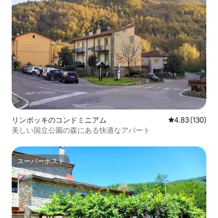
リンボッキのコンドミニアム
レビュー130件
4.83 (130)
美しい国立公園の森にある快適なアパート
スーパーホスト
スーパーホスト