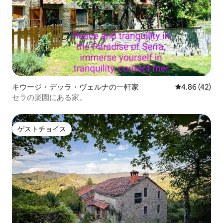
キウージ・デッラ・ヴェルナの一軒家
レビュー42件
4.86 (42)
セラの楽園にある家。
ゲストチョイス
ゲストチョイス