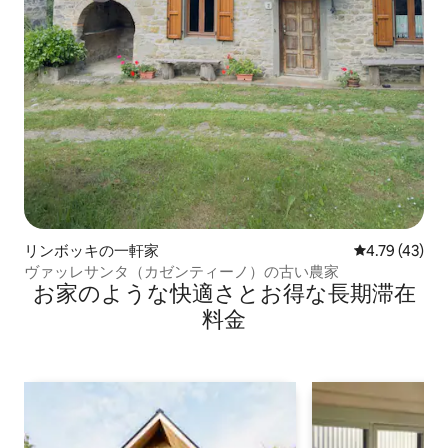
リンボッキの一軒家
レビュー43件
4.79 (43)
ヴァッレサンタ（カゼンティーノ）の古い農家
お家のような快⁠適⁠さ⁠とお⁠得⁠な長⁠期⁠滞⁠在
料⁠金