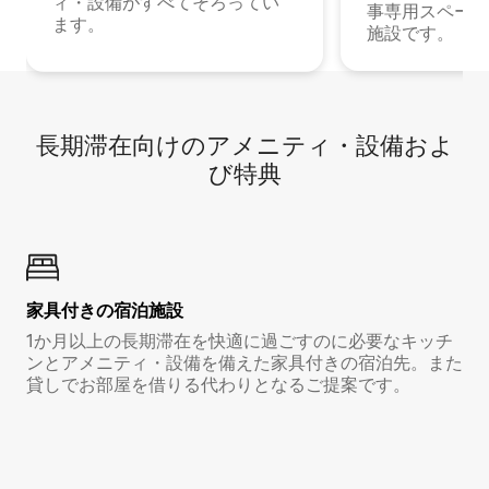
ィ・設備がすべてそろってい
事専用スペース
ます。
施設です。
長期滞在向け⁠のア⁠メ⁠ニ⁠テ⁠ィ⁠・設⁠備⁠およ
び特⁠典
家具付き⁠の宿⁠泊⁠施⁠設
1か月以上の長期滞在を快適に過ごすのに必要なキッチ
ンとアメニティ・設備を備えた家具付きの宿泊先。また
貸しでお部屋を借りる代わりとなるご提案です。