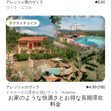
アレッツォ県のヴィラ
レビュー
5 (4)
ヴィラ・ニコル
ゲストチョイス
大好評のゲストチョイスです。
アレッツォのヴィラ
レビュー118件
4.99 (118)
トスカーナの景色を望むヴィラ「Arianna」
お家のような快⁠適⁠さ⁠とお⁠得⁠な長⁠期⁠滞⁠在
料⁠金