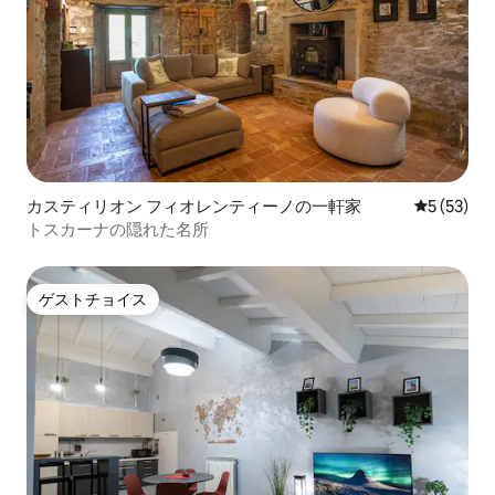
カスティリオン フィオレンティーノの一軒家
レビュー5
5 (53)
トスカーナの隠れた名所
ゲストチョイス
ゲストチョイス