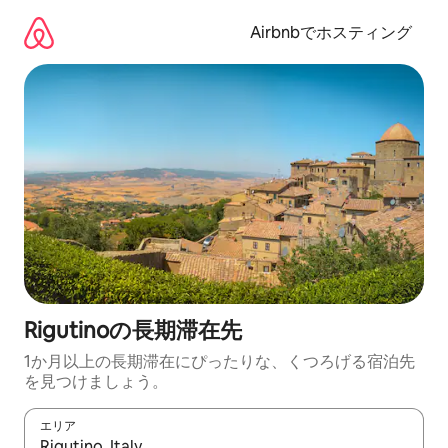
コ
ン
Airbnbでホスティング
テ
ン
ツ
に
ス
キ
ッ
プ
Rigutinoの長期滞在先
1か月以上の長期滞在にぴったりな、くつろげる宿泊先
を見つけましょう。
エリア
検索結果が表示されたら、上下の矢印キーを使って移動するか、