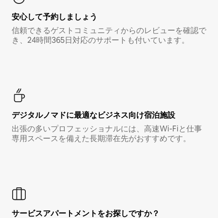
安心して予約しましょう
信頼できるゲストコミュニティからのレビューを確認で
き、24時間365日対応のサポートも付いています。
デジタルノマド⁠に最⁠適⁠なビ⁠ジ⁠ネ⁠ス⁠向⁠け宿⁠泊⁠施⁠設
出張の多いプロフェッショナルには、高速Wi-Fiと仕事
専用スペースを備えた長期滞在先がおすすめです。
サービスアパートメントをお探しですか？