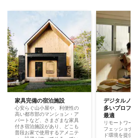
家具完備の宿⁠泊⁠施⁠設
デジタルノマド
多⁠いプ⁠ロ⁠フ⁠ェ⁠
心安らぐ山小屋や、利便性の
高い都市部のマンション・ア
最⁠適
パートなど、さまざまな家具
リモートワーク
付き宿泊施設があり、どこも
フェッショナル
普段お家で使用するアメニテ
ド環境を提供する