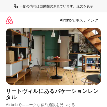
コ
一部の情報は自動翻訳されています。
原文を表示
ン
テ
ン
Airbnbでホスティング
ツ
に
ス
キ
ッ
プ
リートヴィルにあるバケーションレン
タル
Airbnbでユニークな宿泊施設を見つける