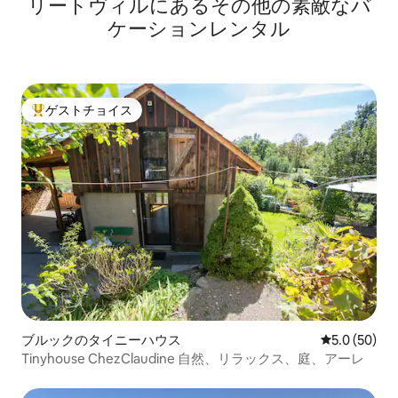
リートヴィルにあるその他の素敵なバ
ケーションレンタル
ゲストチョイス
大好評のゲストチョイスです。
ブルックのタイニーハウス
レビュー50
5.0 (50)
Tinyhouse ChezClaudine 自然、リラックス、庭、アーレ