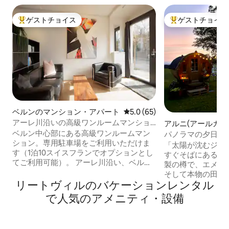
ゲストチョイス
ゲストチョイス
大好評のゲストチョイスです。
大好評のゲストチ
ベルンのマンション・アパート
レビュー65件、5つ星中5.0
5.0 (65)
アーレ川沿いの高級ワンルームマンショ
アルニ(アールガウ
ン
ーハウス
ベルン中心部にある高級ワンルームマン
パノラマの夕日を
ション。専用駐車場をご利用いただけま
ァスで休憩
「太陽が沈むジュラの
す（1泊10スイスフランでオプションとし
すぐそばにある私
てご利用可能）。 アーレ川沿い、ベルン
製の樽で、エメン
旧市街のすぐ近くに位置しています。 モ
そして本物の田舎
ダンであらゆる点において設備の整った
リートヴィルのバケーションレンタル
い。 大きなカエ
このワンルームマンションには、設備の
まで見渡せる場所
で人気のアメニティ・設備
整ったキッチンが備わっており、あらゆ
見つけることがで
るニーズにお応えします。 ミュージシャ
は美しいです。 
ンの方のために：ピアノ（ペトロフグラ
樽、テーブル、デ