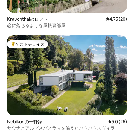
Krauchthalのロフト
レビュー20件
4.75 (20)
恋に落ちるような屋根裏部屋
ゲストチョイス
大好評のゲストチョイスです。
Nebikonの一軒家
レビュー26
5.0 (26)
サウナとアルプスパノラマを備えたバウハウスヴィラ