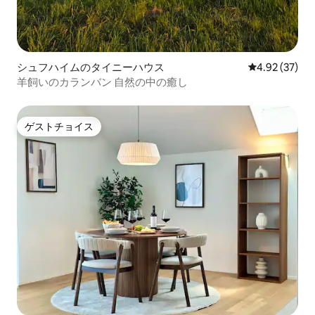
シュフハイムのタイニーハウス
レビュー37件
4.92 (37)
羊飼いのカランバン 自然の中の癒し
ゲストチョイス
ゲストチョイス