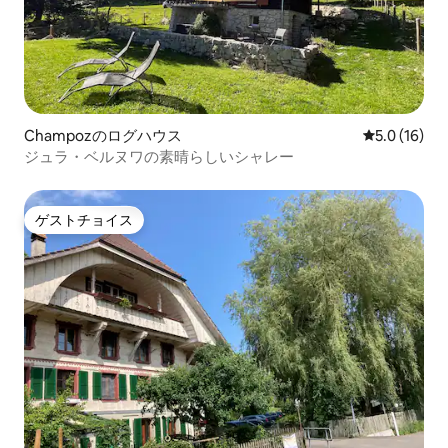
Champozのログハウス
レビュー16
5.0 (16)
ジュラ・ベルヌワの素晴らしいシャレー
ゲストチョイス
ゲストチョイス