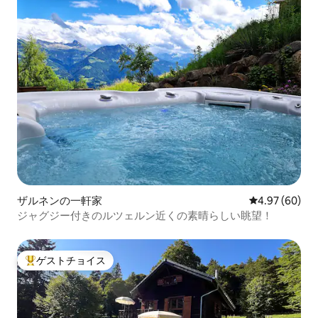
ザルネンの一軒家
レビュー60件
4.97 (60)
ジャグジー付きのルツェルン近くの素晴らしい眺望！
ゲストチョイス
大好評のゲストチョイスです。