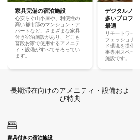
家具完備の宿⁠泊⁠施⁠設
デジタルノマド
多⁠いプ⁠ロ⁠フ⁠ェ⁠
心安らぐ山小屋や、利便性の
高い都市部のマンション・ア
最⁠適
パートなど、さまざまな家具
リモートワーク
付き宿泊施設があり、どこも
フェッショナル
普段お家で使用するアメニテ
ド環境を提供する
ィ・設備がすべてそろってい
事専用スペース
ます。
施設です。
長期滞在向け⁠のア⁠メ⁠ニ⁠テ⁠ィ⁠・設⁠備⁠およ
び特⁠典
家具付き⁠の宿⁠泊⁠施⁠設