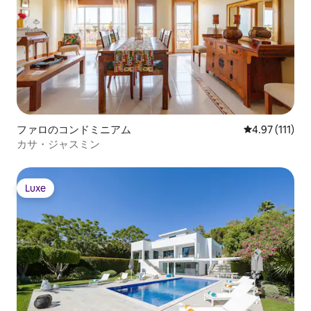
ファロのコンドミニアム
レビュー111
4.97 (111)
カサ・ジャスミン
Luxe
Luxe