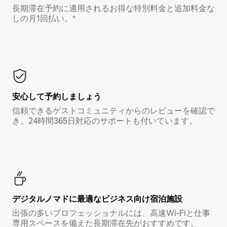
長期滞在予約に適用されるお得な特別料金と追加料金な
しの月1回払い。*
安心して予約しましょう
信頼できるゲストコミュニティからのレビューを確認で
き、24時間365日対応のサポートも付いています。
デジタルノマド⁠に最⁠適⁠なビ⁠ジ⁠ネ⁠ス⁠向⁠け宿⁠泊⁠施⁠設
出張の多いプロフェッショナルには、高速Wi-Fiと仕事
専用スペースを備えた長期滞在先がおすすめです。