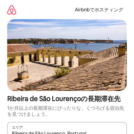
コ
ン
Airbnbでホスティング
テ
ン
ツ
に
ス
キ
ッ
プ
Ribeira de São Lourençoの長期滞在先
1か月以上の長期滞在にぴったりな、くつろげる宿泊先
を見つけましょう。
エリア
検索結果が表示されたら、上下の矢印キーを使って移動するか、