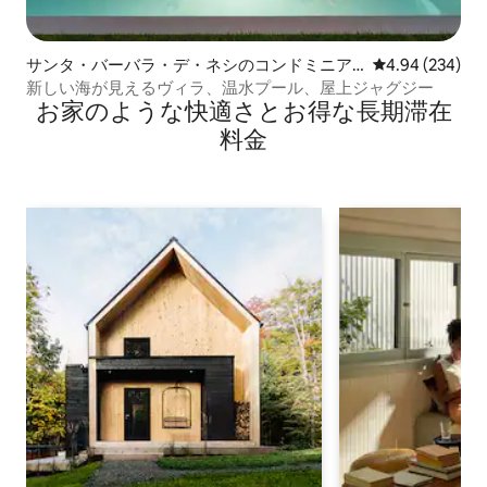
サンタ・バーバラ・デ・ネシのコンドミニア
レビュー234件
4.94 (234)
ム
新しい海が見えるヴィラ、温水プール、屋上ジャグジー
お家のような快⁠適⁠さ⁠とお⁠得⁠な長⁠期⁠滞⁠在
料⁠金