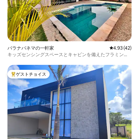
パラナパネマの一軒家
レビュー42件
4.93 (42)
キッズセンシングスペースとキャビンを備えたフラミンゴ
ハウス
ゲストチョイス
大好評のゲストチョイスです。