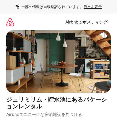
コ
一部の情報は自動翻訳されています。
原文を表示
ン
テ
ン
Airbnbでホスティング
ツ
に
ス
キ
ッ
プ
ジュリミリム・貯水池にあるバケーシ
ョンレンタル
Airbnbでユニークな宿泊施設を見つける