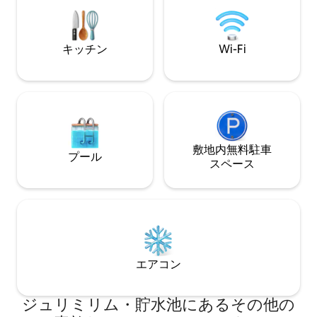
隣接するゲストハウスにはスイート1室と
に駐車スペースがあります 
寝室2室があります。すべての部屋にエア
ングサービスは別
コンが備わっています。17名様まで快適
す。* 大晦日とクリスマス インスタ：
にご宿泊いただけます。サービスについ
Soleil_casa
キッチン
Wi-Fi
てはお問い合わせください！
敷地内無料駐⁠車
プール
ス⁠ペ⁠ー⁠ス
エアコン
ジュリミリム・貯水池にあるその他の