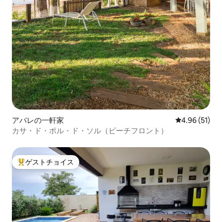
アバレの一軒家
レビュー51件
4.96 (51)
カサ・ド・ポル・ド・ソル（ビーチフロント）
ゲストチョイス
大好評のゲストチョイスです。