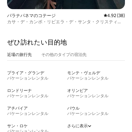
パラナパネマのコテージ
レビュー38件
4.92 (38)
カサ・デ・カンポ・リビエラ・デ・サンタ・クリスティー
ナXIII 5スイート
ぜひ訪⁠れ⁠た⁠い目⁠的⁠地
近場の旅行先
その他のタ⁠イ⁠プ⁠の宿⁠泊⁠先
プライア・グランデ
モンテ・ヴェルデ
バケーションレンタル
バケーションレンタル
ロンドリーナ
オリンピア
バケーションレンタル
バケーションレンタル
アチバイア
バウル
バケーションレンタル
バケーションレンタル
サン・ロケ
さらに表示
バケーションレンタル