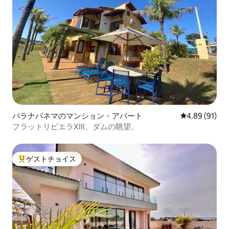
パラナパネマのマンション・アパート
レビュー91件
4.89 (91)
フラットリビエラXIII、ダムの眺望。
ゲストチョイス
大好評のゲストチョイスです。