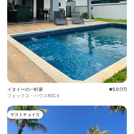
イタイーの一軒家
レビュー17
5.0 (17)
フォックス・ハウスRSC II
ゲストチョイス
ゲストチョイス