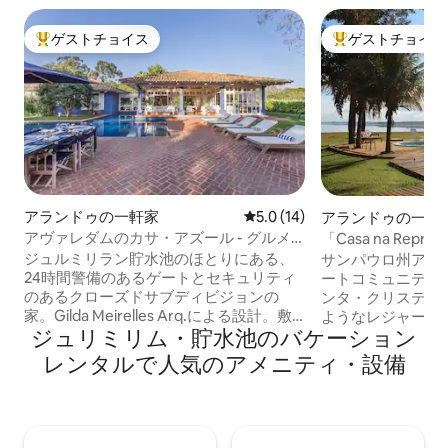
ゲストチョイス
ゲストチョイス
大好評のゲストチョイスです。
大好評のゲストチ
アランドゥの一軒家
レビュー14件、5つ星中5.0
5.0 (14)
アランドゥの一軒
アヴァレダムのカサ・アズール - グルメ
「Casa na Repr
サービス！
ラ・デ・サンタ・
ジュルミリラン貯水池のほとりにある、
サンパウロ州アヴ
24時間警備のあるゲートとセキュリティ
ートコミュニティ
のあるクローズドサブディビジョンの
ンタ・クリスティ
家。Gilda Meirelles Arq.による設計。敷
ようなレジャーハウス。 プール
ジュリミリム・貯水池のバケーション
地面積6,500m²、建築面積487m²のこの
エリア グルメバー
宿泊施設には、プレミアムグルメサービ
スイート5室 ソフ
レンタルで人気のアメニティ・設備
ス、温水プール、テニスコート、トラン
レビルーム1室 屋
ポリン、プレイグラウンド、カヤック、
ン リビングルーム
SUP、バーベキューエリアが備わってい
ルテーブル 卓球台 
ます。本館にはスイート3室と寝室2室、
Fi（300Mbps