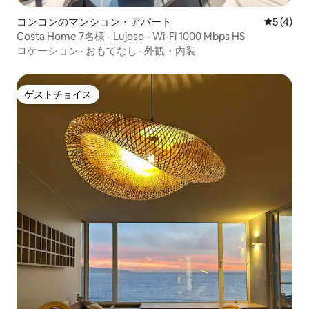
コンコンのマンション・アパート
レビュー
5 (4)
Costa Home 7名様 - Lujoso - Wi-Fi 1000 Mbps HS
ロケーション
·
おもてなし
·
外観・内装
ゲストチョイス
ゲストチョイス