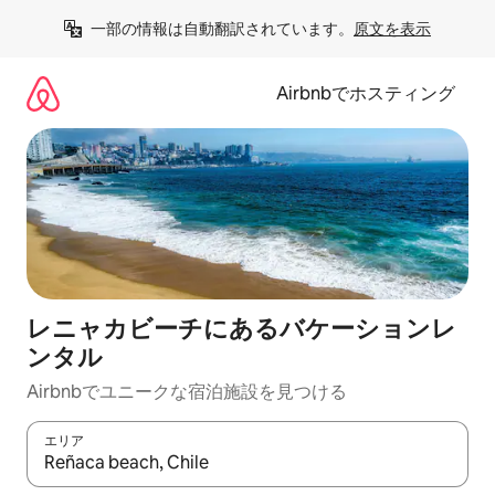
コ
一部の情報は自動翻訳されています。
原文を表示
ン
テ
ン
Airbnbでホスティング
ツ
に
ス
キ
ッ
プ
レニャカビーチにあるバケーションレ
ンタル
Airbnbでユニークな宿泊施設を見つける
エリア
検索結果が表示されたら、上下の矢印キーを使って移動するか、