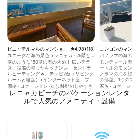
ビニャデルマルのマンショ
レビュー118件、5つ星中4.98
4.98 (118)
コンコンのマンシ
ン・アパート
ート
ユニークな海の景色（レニャカ - 25階と2
パノラマの海の眺
つのプール）
く
夢のような180度の海の眺め！ 広いテラ
モンテマール海岸の
ス、設備の整ったキッチン🍳、セントラ
ートルのモダンな
ルヒーティング🔥、テレビ2台（リビング
ノラマの海を望む
ルームと寝室）+インターネット💻、プー
の部屋、1つのス
ル2つ（1つは温水）🏊、ジャグジー、ジ
と55インチのス
価格
·
ロケーション
·
徒歩移動のしやすさ
家族
·
ロケーショ
ム💪、専用屋根付き駐車場🚗、24時間セ
レニャカビーチのバケーションレンタ
テレビとNetfli
キュリティ。スーパー、薬局、ガソリン
は2つのシングル
ルで人気のアメニティ・設備
スタンド、ショッピングは5分🛒。ビーチ
タブを完備した2
は車で5分、公共交通機関は2分🚌。 カッ
整ったアメリカン
プル💑やご家族連れに最適です。 シーツ
車場、グリル、Wi
とタオルが含まれています🛏️。 ⭐スーパ
スビーチ、ヨット
ーホスト5⭐レビュー！ 📖コメントを読ん
km（徒歩15分）
で、自信を持ってご予約ください！ バー
局、商店街から2.5
ベキュー：30,000ドル 🔥