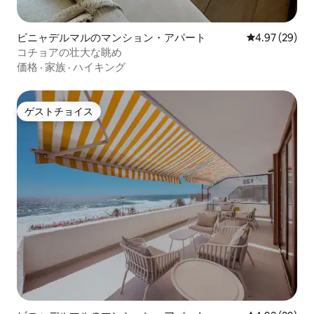
ビニャデルマルのマンション・アパート
レビュー29件
4.97 (29)
コチョアの壮大な眺め
価格
·
家族
·
ハイキング
ゲストチョイス
ゲストチョイス