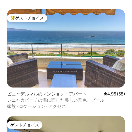
ゲストチョイス
大好評のゲストチョイスです。
ビニャデルマルのマンション・アパート
レビュー58件
4.95 (58)
レニャカビーチの海に面した美しい景色。プール
家族
·
ロケーション
·
アクセス
ゲストチョイス
ゲストチョイス