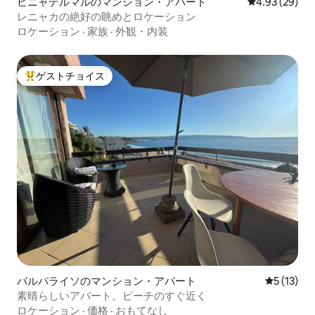
ビニャデルマルのマンション・アパート
レビュー29件
4.93 (29)
レニャカの絶好の眺めとロケーション
ロケーション
·
家族
·
外観・内装
ゲストチョイス
大好評のゲストチョイスです。
バルパライソのマンション・アパート
レビュー1
5 (13)
素晴らしいアパート。ビーチのすぐ近く
ロケーション
·
価格
·
おもてなし