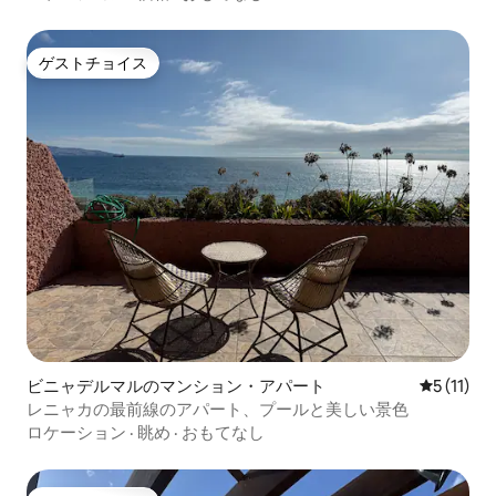
ゲストチョイス
ゲストチョイス
ビニャデルマルのマンション・アパート
レビュー1
5 (11)
レニャカの最前線のアパート、プールと美しい景色
ロケーション
·
眺め
·
おもてなし