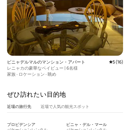
ビニャデルマルのマンション・アパート
レビュー1
5 (16)
レニャカの豪華なベイビュー | 6名様
家族
·
ロケーション
·
眺め
ぜひ訪⁠れ⁠た⁠い目⁠的⁠地
近場の旅行先
近場で人気の観光スポット
プロビデンシア
ビニャ・デル・マール
バケーションレンタル
バケーションレンタル