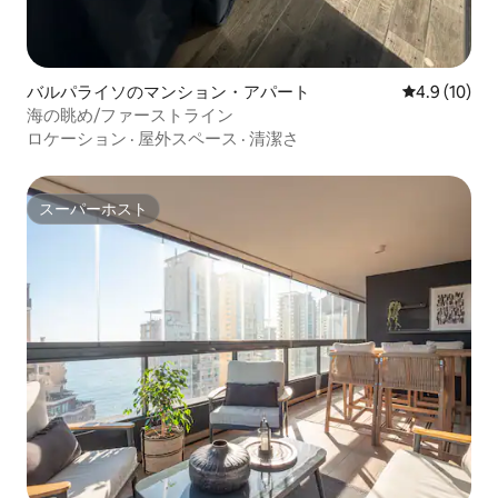
バルパライソのマンション・アパート
レビュー10
4.9 (10)
海の眺め/ファーストライン
ロケーション
·
屋外スペース
·
清潔さ
スーパーホスト
スーパーホスト