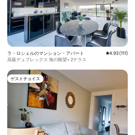
ラ・ロシェルのマンション・アパート
レビュー111
4.93 (111)
高級デュプレックス 海の眺望+ 2テラス
ゲストチョイス
ゲストチョイス