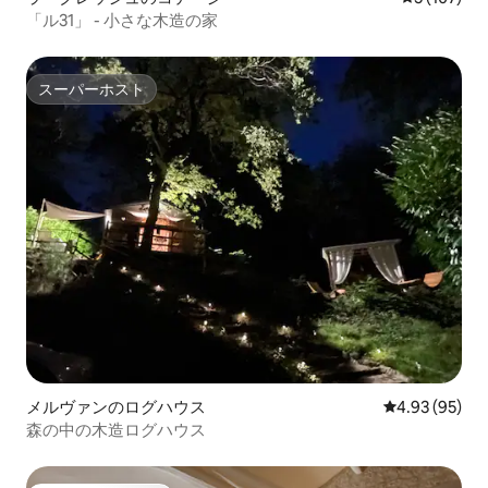
「ル31」 - 小さな木造の家
スーパーホスト
スーパーホスト
メルヴァンのログハウス
レビュー95件
4.93 (95)
森の中の木造ログハウス