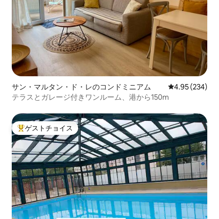
サン・マルタン・ド・レのコンドミニアム
レビュー234件
4.95 (234)
テラスとガレージ付きワンルーム、港から150m
ゲストチョイス
大好評のゲストチョイスです。