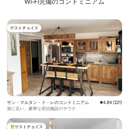
Wi-Fi完備のコンドミニアム
ゲストチョイス
ゲストチョイス
サン・マルタン・ド・レのコンドミニアム
レビュー221件
4.84 (221)
港に近い、豪華な宿泊施設のサウナ
ゲストチョイス