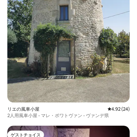
リエの風車小屋
レビュー24件
4.92 (24)
2人用風車小屋 - マレ・ポワトヴァン - ヴァンデ県
ゲストチョイス