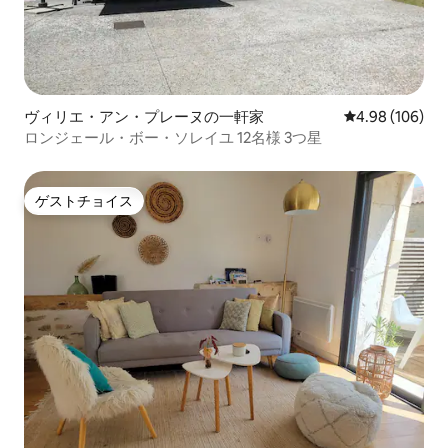
ヴィリエ・アン・プレーヌの一軒家
レビュー106件
4.98 (106)
ロンジェール・ボー・ソレイユ 12名様 3つ星
ゲストチョイス
ゲストチョイス