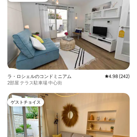
大好評のゲストチョイスです。
ラ・ロシェルのコンドミニアム
レビュー242件
4.98 (242)
2部屋 テラス駐車場 中心街
ゲストチョイス
ゲストチョイス