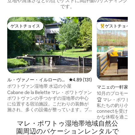
立地や清潔さなどの点でゲストに高評価のリスティング
です。
ゲストチョイス
ゲストチョイス
ゲストチョイス
大好評のゲストチ
ル・ヴァノー・イルローのコ
レビュー131件、5つ星中4.89
4.89 (131)
テージ
ポワトヴァン湿地帯 水辺の小屋
マニェの一軒家
Cabane de la Belette マレ・ポワトヴァン
10月のプロモー
ポワトヴァンの手つかずの湿地帯の中心
ァン、水辺のコテ
🏆 マレ・ポワト
に位置する宿泊施設。こだわりの装飾が
私たちの釣り小屋❄️ c
施され、多くの設備が整っています。プ
connectを受
ライベート池の絶景を見渡せる大きなテ
かな休暇を過ごす
ラスは、リラックスしたり釣りをしたり
マレ・ポワトゥ湿地帯地域自然公
車、徒歩、または
するのに最適で、ボートもご利用いただ
そば 水辺で、心ゆくまでリラックスして
園⁠周⁠辺⁠のバ⁠ケ⁠ー⁠シ⁠ョ⁠ン⁠レ⁠ン⁠タ⁠ル⁠で
けます。 カヌーやパドルボードをお持ち
おくつろぎくださ