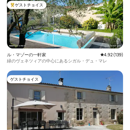
ゲストチョイス
大好評のゲストチョイスです。
ル・マゾーの一軒家
レビュー139件
4.92 (139)
緑のヴェネツィアの中心にあるシガル・デュ・マレ
ゲストチョイス
ゲストチョイス