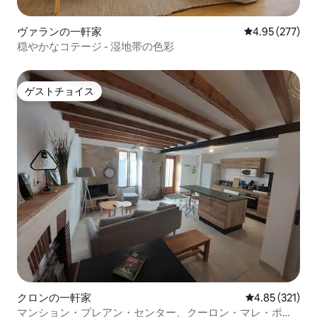
ヴァランの一軒家
レビュー277件
4.95 (277)
穏やかなコテージ - 湿地帯の色彩
ゲストチョイス
ゲストチョイス
クロンの一軒家
レビュー321件
4.85 (321)
マンション・プレアン・センター、クーロン・マレ・ポワ