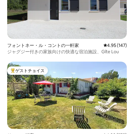
フォントネー・ル・コントの一軒家
レビュー147件
4.95 (147)
ジャグジー付きの家族向けの快適な宿泊施設、Gîte Lou
ゲストチョイス
大好評のゲストチョイスです。