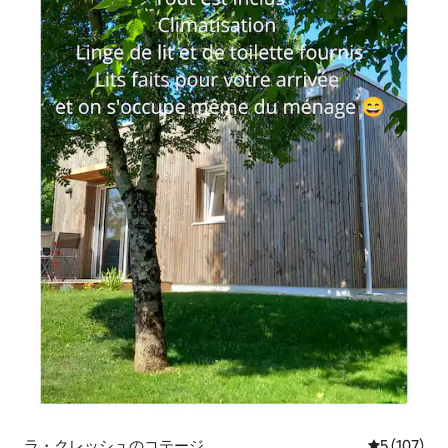
ラ・クレッシュのコテージ
レビュー10
5 (107)