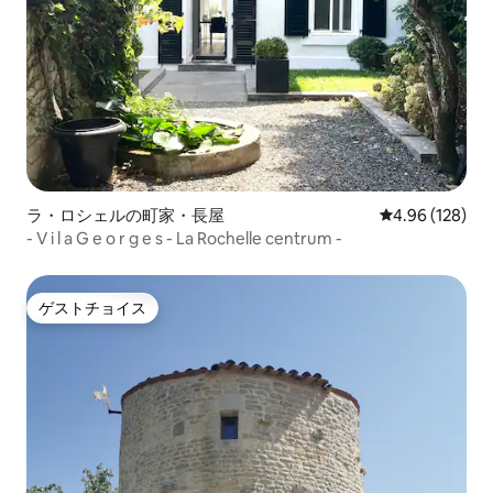
ラ・ロシェルの町家・長屋
レビュー128件
4.96 (128)
- V i l a G e o r g e s - La Rochelle centrum -
ゲストチョイス
ゲストチョイス