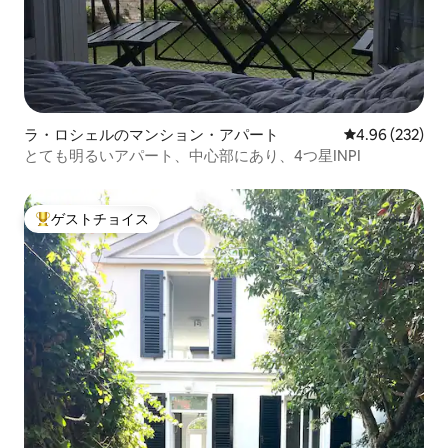
ラ・ロシェルのマンション・アパート
レビュー232件
4.96 (232)
とても明るいアパート、中心部にあり、4つ星INPI
ゲストチョイス
大好評のゲストチョイスです。