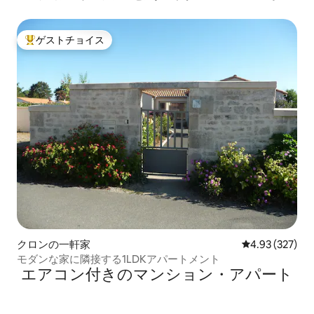
テヴァン
ゲストチョイス
大好評のゲストチョイスです。
クロンの一軒家
レビュー327件
4.93 (327)
モダンな家に隣接する1LDKアパートメント
エアコン付きのマンション・アパート