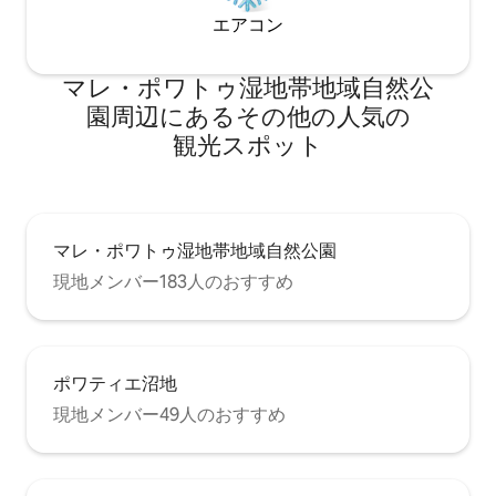
エアコン
マレ・ポワトゥ湿地帯地域自然公
園⁠周⁠辺⁠に⁠あ⁠るそ⁠の⁠他⁠の人⁠気⁠の
観⁠光⁠ス⁠ポ⁠ッ⁠ト
マレ・ポワトゥ湿地帯地域自然公園
現地メンバー183人のおすすめ
ポワティエ沼地
現地メンバー49人のおすすめ