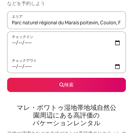
な⁠ど⁠を予⁠約⁠し⁠よ⁠う
エリア
検索結果が表示されたら、上下の矢印キーを使って移動するか、
チェックイン
チェックアウト
検索
マレ・ポワトゥ湿地帯地域自然公
園⁠周⁠辺⁠に⁠あ⁠る高⁠評⁠価⁠の
バ⁠ケ⁠ー⁠シ⁠ョ⁠ン⁠レ⁠ン⁠タ⁠ル