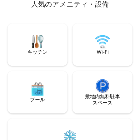
人⁠気⁠のア⁠メ⁠ニ⁠テ⁠ィ⁠・⁠設⁠備
込みいただくことも可能です。 庭用品、
木製テラスがあな
リラクゼーション用品（デッキチェア/
ーヴル川沿いのデ
本/モルッキー）、バーベキュー 大人用自
ートテラスから6
転車レンタル：1日10ユーロ 15kg未満のペ
ます。 自然の静けさ、動植物を満喫して
ットは許可されています。1日あたり10ユ
ください プライ
ーロの追加料金がかかります。
現地でのカヌーの
キッチン
Wi-Fi
敷地内無料駐⁠車
プール
ス⁠ペ⁠ー⁠ス