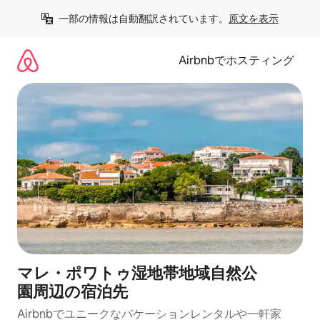
コ
一部の情報は自動翻訳されています。
原文を表示
ン
テ
ン
Airbnbでホスティング
ツ
に
ス
キ
ッ
プ
マレ・ポワトゥ湿地帯地域自然公
園⁠周⁠辺⁠の宿⁠泊⁠先
Airbnbでユニークなバ⁠ケ⁠ー⁠シ⁠ョ⁠ンレ⁠ン⁠タ⁠ルや一⁠軒⁠家