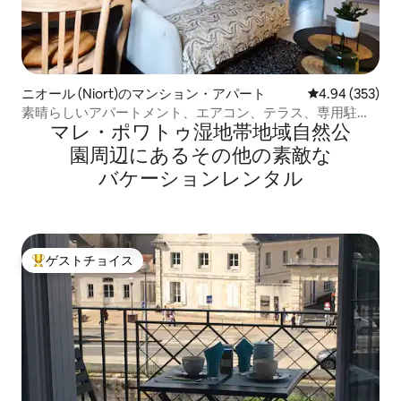
ニオール (Niort)のマンション・アパート
レビュー353件
4.94 (353)
素晴らしいアパートメント、エアコン、テラス、専用駐車
マレ・ポワトゥ湿地帯地域自然公
場
園⁠周⁠辺⁠に⁠あ⁠るそ⁠の⁠他⁠の素⁠敵⁠な
バ⁠ケ⁠ー⁠シ⁠ョ⁠ン⁠レ⁠ン⁠タ⁠ル
ゲストチョイス
大好評のゲストチョイスです。