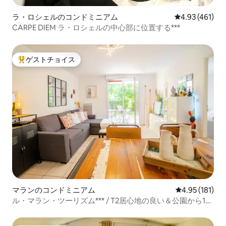
ラ・ロシェルのコンドミニアム
レビュー461件
4.93 (461)
CARPE DIEM ラ・ロシェルの中心部に位置する***
ゲストチョイス
大好評のゲストチョイスです。
マランのコンドミニアム
レビュー181件
4.95 (181)
ル・マラン・ツーリズム*** / T2居心地の良い＆公園から1時
間20分＋プール