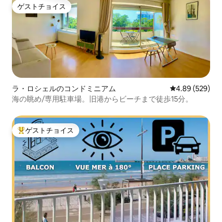
ゲストチョイス
ゲストチョイス
ラ・ロシェルのコンドミニアム
レビュー529件
4.89 (529)
海の眺め/専用駐車場。旧港からビーチまで徒歩15分。
ゲストチョイス
大好評のゲストチョイスです。