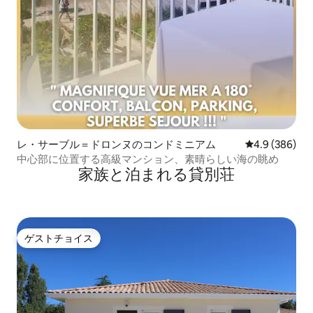
レ・サーブル＝ドロンヌのコンドミニアム
レビュー386
4.9 (386)
中心部に位置する高級マンション、素晴らしい海の眺め
家族と泊まれる貸別荘
ゲストチョイス
ゲストチョイス