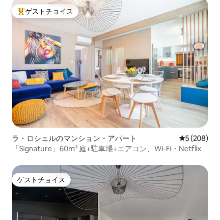
ゲストチョイス
大好評のゲストチョイスです。
ラ・ロシェルのマンション・アパート
レビュー20
5 (208)
「Signature」60m² 庭+駐車場+エアコン、Wi-Fi・Netflix
ゲストチョイス
ゲストチョイス