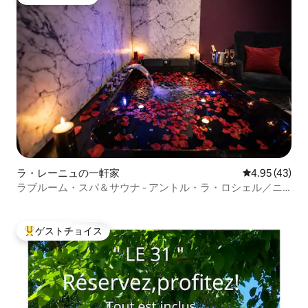
ゲストチョイス
ラ・レーニュの一軒家
レビュー43件
4.95 (43)
ラブルーム・スパ＆サウナ - アントル・ラ・ロシェル／ニ
オール
ゲストチョイス
大好評のゲストチョイスです。