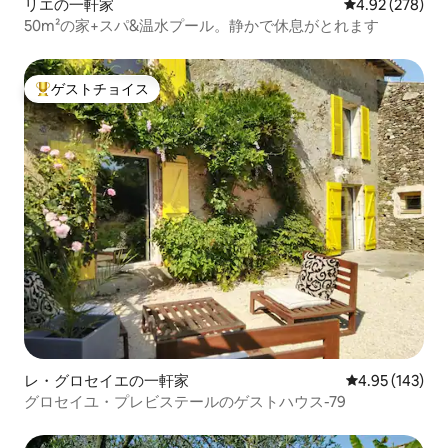
リエの一軒家
レビュー278件
4.92 (278)
50m²の家+スパ&温水プール。静かで休息がとれます
ゲストチョイス
大好評のゲストチョイスです。
レ・グロセイエの一軒家
レビュー143件
4.95 (143)
グロセイユ・プレビステールのゲストハウス-79