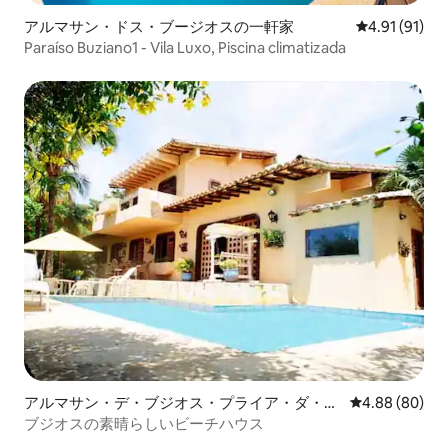
アルマサン・ドス・ブージオスの一軒家
レビュー91件
4.91 (91)
Paraíso Buziano1 - Vila Luxo, Piscina climatizada
アルマサン・デ・ブジオス・プライア・ダ・フ
レビュー80件
4.88 (80)
ェラドゥーラの一軒家
ブジオスの素晴らしいビーチハウス