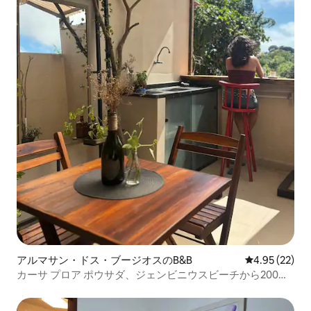
アルマサン・ドス・ブージオスのB&B
レビュー22件
4.95 (22)
カーサ プロア ポウサダ、ジェンビニウスビーチから200m
のスイート...