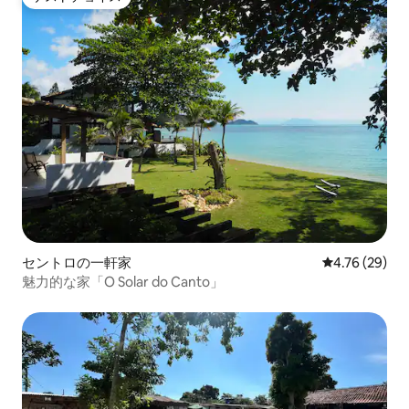
ゲストチョイス
セントロの一軒家
レビュー29件
4.76 (29)
魅力的な家「O Solar do Canto」