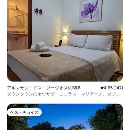
アルマサン・ドス・ブージオスのB&B
レビュー147件
4.65 (147)
ダウンタウンのポウサダ・ニコラス・マリアーノ、ダブル
ルーム
ゲストチョイス
ゲストチョイス