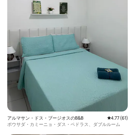
アルマサン・ドス・ブージオスのB&B
レビュー61件
4.77 (61)
ポウサダ・カミーニョ・ダス・ペドラス、ダブルルーム