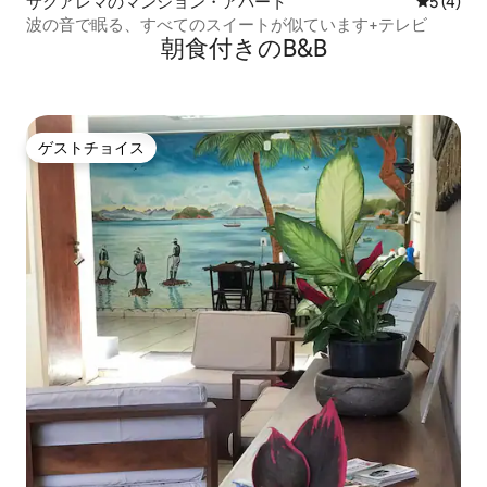
サクアレマのマンション・アパート
レビュー
5 (4)
波の音で眠る、すべてのスイートが似ています+テレビ
朝食付きのB&B
ゲストチョイス
ゲストチョイス