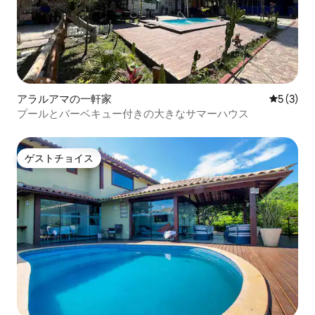
アラルアマの一軒家
レビュー
5 (3)
プールとバーベキュー付きの大きなサマーハウス
ゲストチョイス
ゲストチョイス