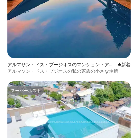
アルマサン・ドス・ブージオスのマンション・アパ
新しい宿
新着
ート
アルマソン・ドス・ブジオスの私の家族の小さな場所
スーパーホスト
スーパーホスト