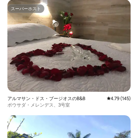
スーパーホスト
スーパーホスト
アルマサン・ドス・ブージオスのB&B
レビュー145件
4.79 (145)
ポウサダ・メレンデス、3号室