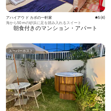
アハイアウ ド カボの一軒家
レビュー
5 (4)
海から50 mの砂浜に足を踏み入れるスイート
朝食付きのマンション・アパート
スーパーホスト
スーパーホスト