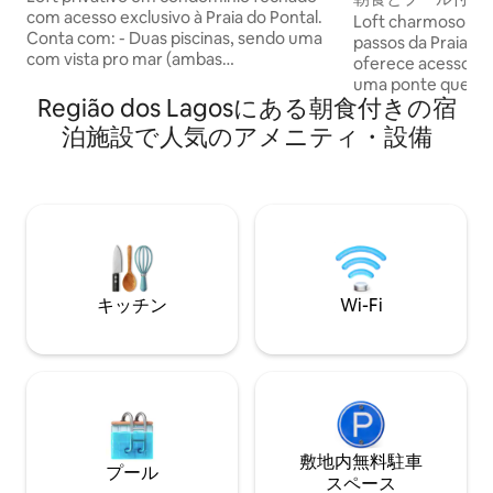
com acesso exclusivo à Praia do Pontal.
Loft charmoso pé 
Conta com: - Duas piscinas, sendo uma
passos da Praia do
com vista pro mar (ambas
oferece acesso exc
compartilhadas) - Café da manhã
uma ponte que leva
incluso, servido na porta do Loft - Ar
Região dos Lagosにある朝食付きの宿
nascer do sol é um
condicionado - Cozinha privativa com
nas noites de lua c
泊施設で人気のアメニティ・設備
fogão de indução, airfryer, frigobar,
forma inesquecíve
microondas, cafeteira e utensílios -
piscina para tirar o
Estacionamento - Área de churrasco
da manhã incluso,
com vista pro mar (compartilhada) -
diariamente entre 
Smart TV - Wi-fi de alta velocidade -
relaxar e desacele
Portão eletrônico - A apenas 2 km da
experiência única 
Prainha e 3 km do centro
キッチン
Wi-Fi
敷地内無料駐⁠車
プール
ス⁠ペ⁠ー⁠ス