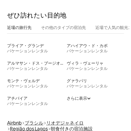
きスイート
ぜひ訪⁠れ⁠た⁠い目⁠的⁠地
近場の旅行先
その他のタ⁠イ⁠プ⁠の宿⁠泊⁠先
近場で人気の観光
プライア・グランデ
アハイアウ・ド・カボ
バケーションレンタル
バケーションレンタル
アルマサン・ドス・ブージオス
ヴィラ・ヴェーリャ
バケーションレンタル
バケーションレンタル
モンテ・ヴェルデ
グァラパリ
バケーションレンタル
バケーションレンタル
アチバイア
さらに表示
バケーションレンタル
Airbnb
ブラシル
リオデジャネイロ
Região dos Lagos
朝食付きの宿泊施設