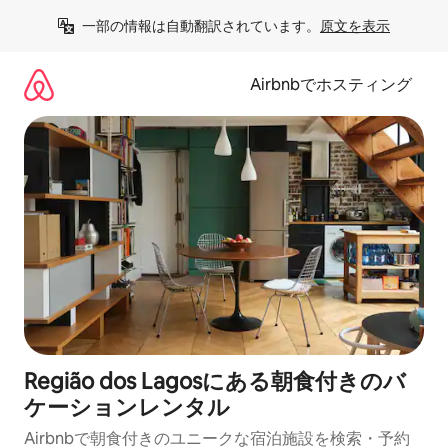
コ
一部の情報は自動翻訳されています。
原文を表示
ン
テ
ン
Airbnbでホスティング
ツ
に
ス
キ
ッ
プ
Região dos Lagosにある朝食付きのバ
ケーションレンタル
Airbnbで朝食付きのユニークな宿泊施設を検索・予約