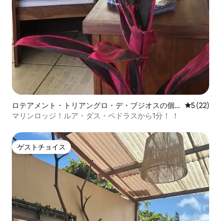
ロテアメント・トリアングロ・デ・ブジオスの個
レビュー2
5 (22)
室
マリンロッジ！ルア・ダス・ペドラスから1分！ ！
ゲストチョイス
ゲストチョイス