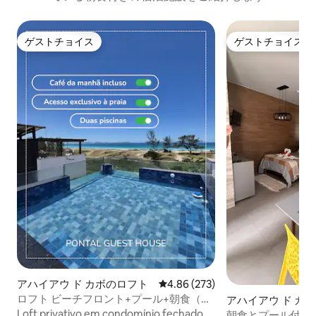
ゲストチョイス
ゲストチョイス
ゲストチョイス
ゲストチョイス
アハイアウ ド カボのロフト
レビュー273件、5つ星中4.86
4.86 (273)
ロフト ビーチフロント+プール+朝食（エ
アハイアウ ド カ
ステーラ）
Loft privativo em condomínio fechado
ン・アパート
朝食とプール付き