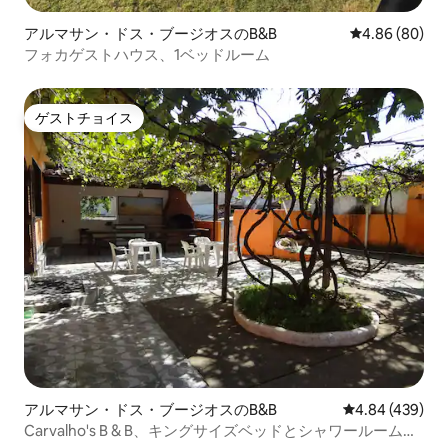
アルマサン・ドス・ブージオスのB&B
レビュー80件
4.86 (80)
フォカゲストハウス、1ベッドルーム
ゲストチョイス
ゲストチョイス
アルマサン・ドス・ブージオスのB&B
レビュー439件
4.84 (439)
Carvalho's B & B、キングサイズベッドとシャワールーム付