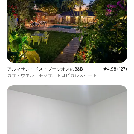
アルマサン・ドス・ブージオスのB&B
レビュー127件
4.98 (127)
カサ・ヴァルデモッサ、トロピカルスイート