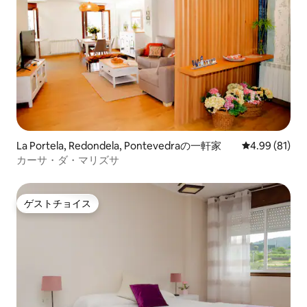
La Portela, Redondela, Pontevedraの一軒家
レビュー81件
4.99 (81)
カーサ・ダ・マリズサ
ゲストチョイス
ゲストチョイス