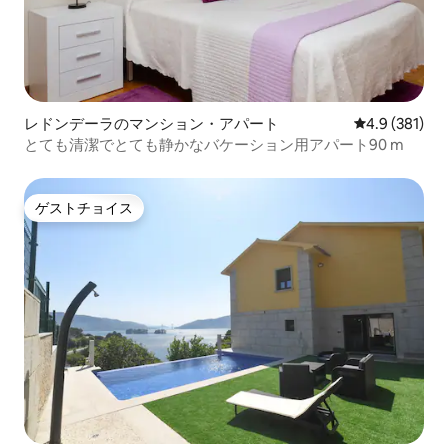
レドンデーラのマンション・アパート
レビュー381
4.9 (381)
とても清潔でとても静かなバケーション用アパート90 m
ゲストチョイス
ゲストチョイス