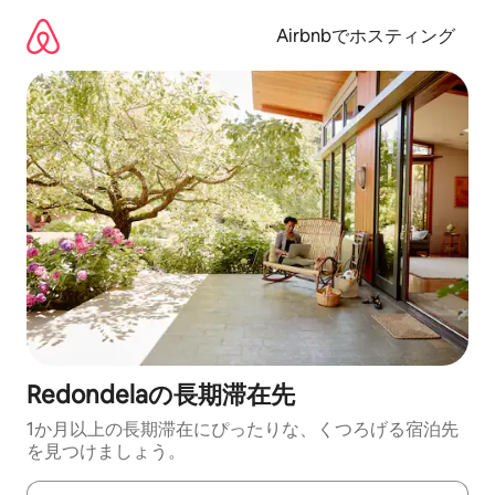
コ
ン
Airbnbでホスティング
テ
ン
ツ
に
ス
キ
ッ
プ
Redondelaの長期滞在先
1か月以上の長期滞在にぴったりな、くつろげる宿泊先
を見つけましょう。