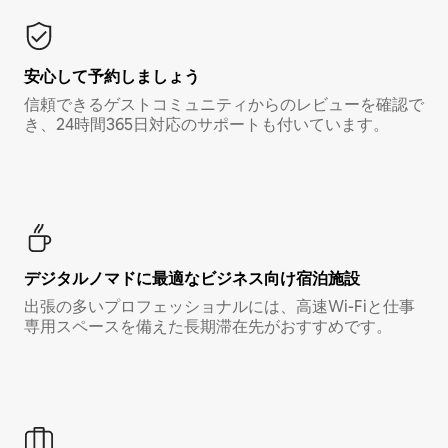
安心して予約しましょう
信頼できるゲストコミュニティからのレビューを確認で
き、24時間365日対応のサポートも付いています。
デジタルノマド⁠に最⁠適⁠なビ⁠ジ⁠ネ⁠ス⁠向⁠け宿⁠泊⁠施⁠設
出張の多いプロフェッショナルには、高速Wi-Fiと仕事
専用スペースを備えた長期滞在先がおすすめです。