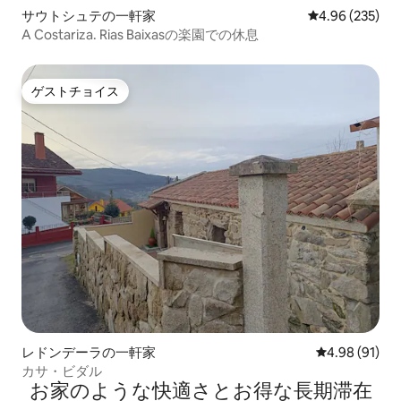
サウトシュテの一軒家
レビュー235件
4.96 (235)
A Costariza. Rias Baixasの楽園での休息
ゲストチョイス
ゲストチョイス
レドンデーラの一軒家
レビュー91件
4.98 (91)
カサ・ビダル
お家のような快⁠適⁠さ⁠とお⁠得⁠な長⁠期⁠滞⁠在