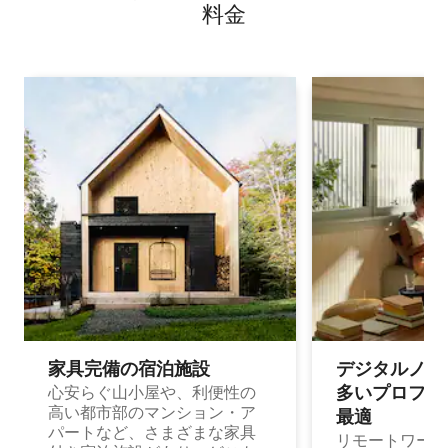
料⁠金
家具完備の宿⁠泊⁠施⁠設
デジタルノマド
多⁠いプ⁠ロ⁠フ⁠ェ⁠
心安らぐ山小屋や、利便性の
高い都市部のマンション・ア
最⁠適
パートなど、さまざまな家具
リモートワーク