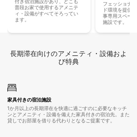
付き宿泊施設があり、どこも
フェッショナル
普段お家で使用するアメニテ
ド環境を提供する
ィ・設備がすべてそろってい
事専用スペース
ます。
施設です。
長期滞在向け⁠のア⁠メ⁠ニ⁠テ⁠ィ⁠・設⁠備⁠およ
び特⁠典
家具付き⁠の宿⁠泊⁠施⁠設
1か月以上の長期滞在を快適に過ごすのに必要なキッチ
ンとアメニティ・設備を備えた家具付きの宿泊先。また
貸しでお部屋を借りる代わりとなるご提案です。