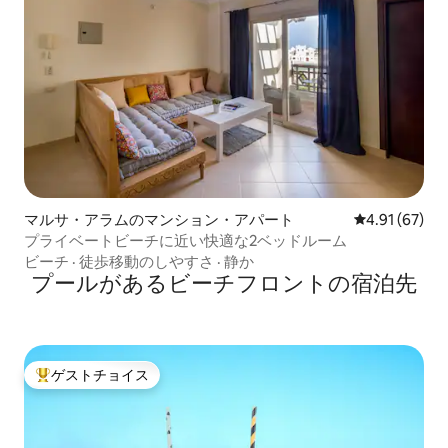
マルサ・アラムのマンション・アパート
レビュー67件
4.91 (67)
プライベートビーチに近い快適な2ベッドルーム
ビーチ
·
徒歩移動のしやすさ
·
静か
プールがあるビーチフロントの宿泊先
ゲストチョイス
大好評のゲストチョイスです。