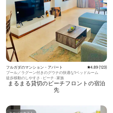
フルガダのマンション・アパート
レビュー123件
4.89 (123)
プール／ラグーン付きのグウナの快適な1ベッドルーム
徒歩移動のしやすさ
·
ビーチ
·
家族
まるまる貸切のビーチフロントの宿泊
先