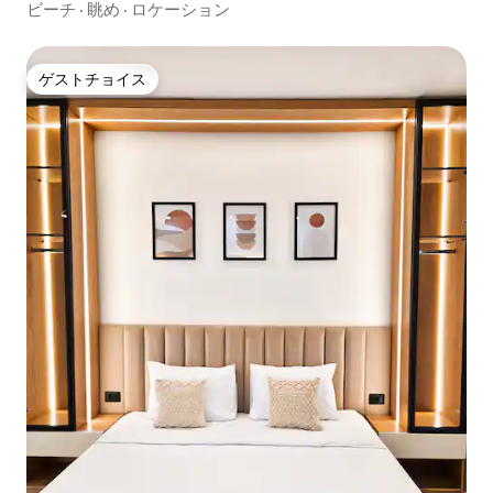
ルグーナ
ビーチ
·
眺め
·
ロケーション
ゲストチョイス
ゲストチョイス