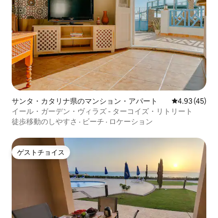
サンタ・カタリナ県のマンション・アパート
レビュー45件
4.93 (45)
イール・ガーデン・ヴィラズ - ターコイズ・リトリート
徒歩移動のしやすさ
·
ビーチ
·
ロケーション
ゲストチョイス
ゲストチョイス