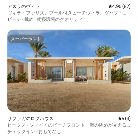
アスラのヴィラ
レビュー87件
4.95 (87)
ヴィラ・ファリス、プール付きビーチヴィラ、ダハブ・ア
サラ
ビーチ
·
眺め
·
就寝環境のクオリティ
スーパーホスト
スーパーホスト
サファガのログハウス
レビュー
5 (3)
ピークス - ソマベイのビーチフロント、海の眺めが見える
メスカのカバナ
チェックイン
·
おもてなし