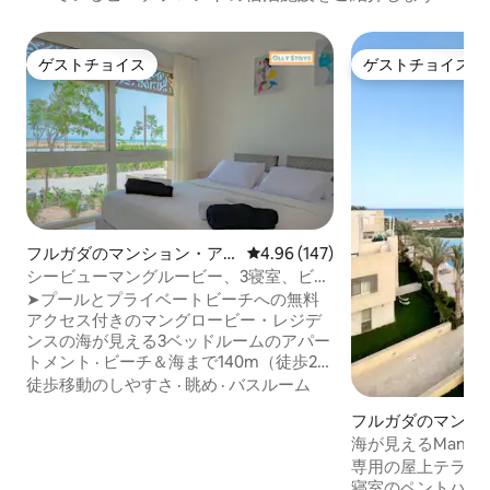
ゲストチョイス
ゲストチョイス
ゲストチョイス
ゲストチョイス
フルガダのマンション・ア
レビュー147件、5つ星中4.96
4.96 (147)
パート
シービューマングルービー、3寝室、ビー
チ／プール利用可！紅海
➤プールとプライベートビーチへの無料
アクセス付きのマングロービー・レジデ
ンスの海が見える3ベッドルームのアパー
トメント · ビーチ＆海まで140m（徒歩2
分） ・エジプト、紅海、エル・グーナの
徒歩移動のしやすさ
·
眺め
·
バスルーム
閑静なエリア • 海とプールのパノラマビ
フルガダのマンシ
ュー • 周辺のすべての人気スポットや観
パート
海が見えるMangr
光スポットへのアクセスが便利 • エル・
屋上テラス（ジャ
グーナ最大のプール、駐車場、Wi-Fiを無
専用の屋上テラス
料でご利用いただけます。 ★カップル・
寝室のペントハウス