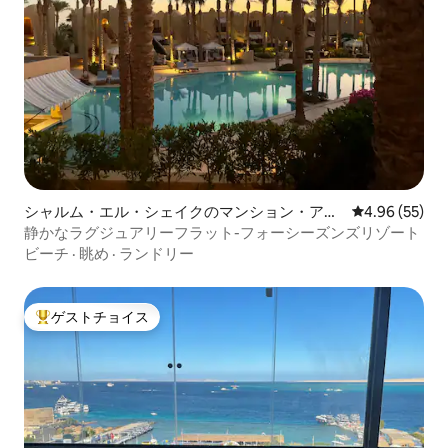
シャルム・エル・シェイクのマンション・アパ
レビュー55件
4.96 (55)
ート
静かなラグジュアリーフラット-フォーシーズンズリゾート
ビーチ
·
眺め
·
ランドリー
ゲストチョイス
大好評のゲストチョイスです。