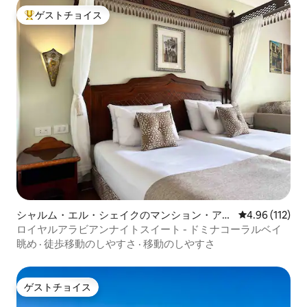
ゲストチョイス
大好評のゲストチョイスです。
シャルム・エル・シェイクのマンション・アパ
レビュー112件
4.96 (112)
ート
ロイヤルアラビアンナイトスイート - ドミナコーラルベイ
眺め
·
徒歩移動のしやすさ
·
移動のしやすさ
ゲストチョイス
ゲストチョイス