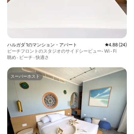
ハルガダ 1のマンション・アパート
レビュー24件
4.88 (24)
ビーチフロントのスタジオのサイドシービュー- Wi - Fi
眺め
·
ビーチ
·
快適さ
スーパーホスト
スーパーホスト