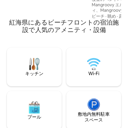
ウォータースポーツ愛好家・カイトサー
Mangroovy エル・グナの海辺コミュニテ
フィンに最適 OllyStaysのエル・グーナの
ィ、Mangroov
人気レンタル — 温水プールと素晴らしい
しみください このモダンな2ベッドルーム
ビーチ
·
眺め
·
露天
海の景色を楽しめる50軒以上の豪華なヴ
紅海県にあるビーチフロントの宿泊施
のペントハウスは
ィラとアパートメント！
ー、素晴らしい海
設で人気のアメニティ・設備
し、ビーチからわ
ます。 家族連れやグループ（大人最大5
名）に最適で、バ
ンスイート）、居
リア、設備の整っ
ます。 ジャグジー付きのプライベートル
ーフトップ — く
に最適
キッチン
Wi-Fi
敷地内無料駐⁠車
プール
ス⁠ペ⁠ー⁠ス