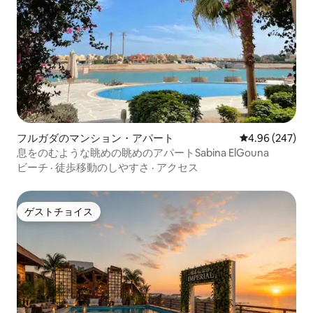
フルガダのマンション・アパート
レビュー247件
4.96 (247)
息をのむような眺めの眺めのアパートSabina ElGouna
ビーチ
·
徒歩移動のしやすさ
·
アクセス
ゲストチョイス
ゲストチョイス