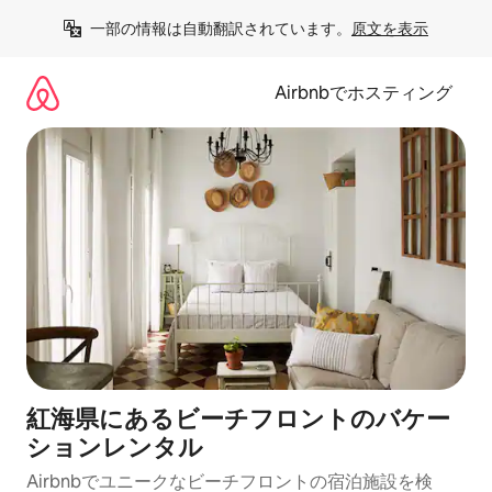
コ
一部の情報は自動翻訳されています。
原文を表示
ン
テ
ン
Airbnbでホスティング
ツ
に
ス
キ
ッ
プ
紅海県にあるビーチフロントのバケー
ションレンタル
Airbnbでユニークなビーチフロントの宿泊施設を検