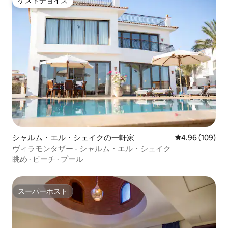
ゲストチョイス
ゲストチョイス
シャルム・エル・シェイクの一軒家
レビュー109件
4.96 (109)
ヴィラモンタザー - シャルム・エル・シェイク
眺め
·
ビーチ
·
プール
スーパーホスト
スーパーホスト