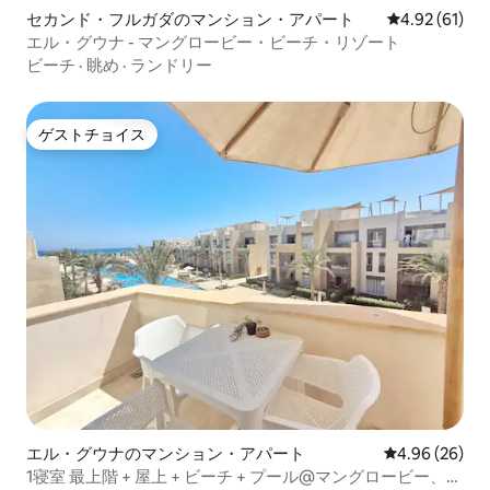
セカンド・フルガダのマンション・アパート
レビュー61件
4.92 (61)
エル・グウナ - マングロービー・ビーチ・リゾート
ビーチ
·
眺め
·
ランドリー
ゲストチョイス
ゲストチョイス
エル・グウナのマンション・アパート
レビュー26件
4.96 (26)
1寝室 最上階 + 屋上 + ビーチ + プール@マングロービー、エ