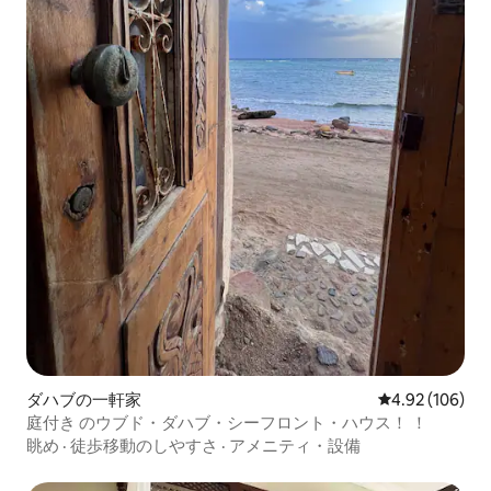
ダハブの一軒家
レビュー106件
4.92 (106)
庭付き のウブド・ダハブ・シーフロント・ハウス！ ！
眺め
·
徒歩移動のしやすさ
·
アメニティ・設備