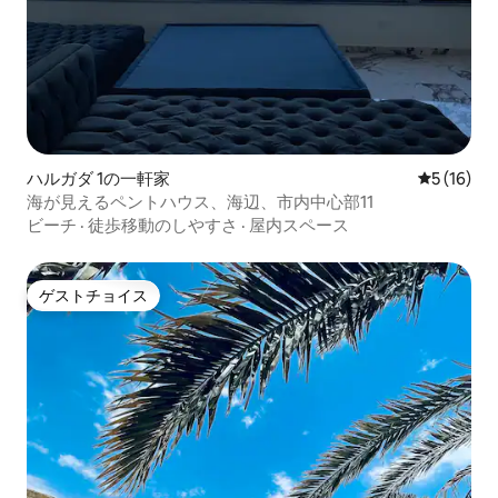
ハルガダ 1の一軒家
レビュー1
5 (16)
海が見えるペントハウス、海辺、市内中心部11
ビーチ
·
徒歩移動のしやすさ
·
屋内スペース
ゲストチョイス
ゲストチョイス