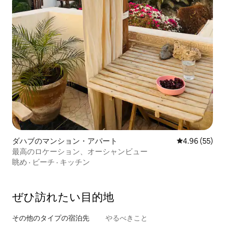
ダハブのマンション・アパート
レビュー55件
4.96 (55)
最高のロケーション、オーシャンビュー
眺め
·
ビーチ
·
キッチン
ぜひ訪⁠れ⁠た⁠い目⁠的⁠地
その他のタ⁠イ⁠プ⁠の宿⁠泊⁠先
やるべきこと