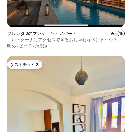
フルガダ 2のマンション・アパート
レビュー1
5 (16)
エル・グーナにアクセスできるおしゃれなペントハウスの
隠れ家
眺め
·
ビーチ
·
清潔さ
ゲストチョイス
ゲストチョイス