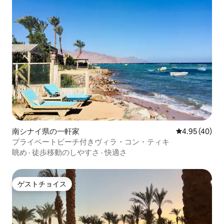
南シナイ県の一軒家
レビュー40件
4.95 (40)
プライベートビーチ付きヴィラ・コン・ティキ
眺め
·
徒歩移動のしやすさ
·
快適さ
ゲストチョイス
ゲストチョイス