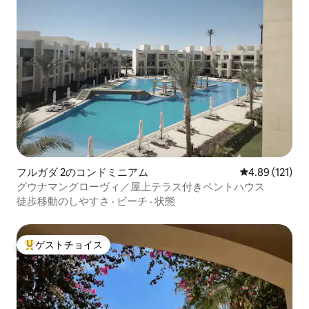
フルガダ 2のコンドミニアム
レビュー121件
4.89 (121)
グウナマングローヴィ／屋上テラス付きペントハウス
徒歩移動のしやすさ
·
ビーチ
·
状態
ゲストチョイス
大好評のゲストチョイスです。