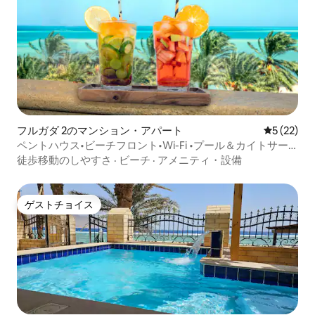
フルガダ 2のマンション・アパート
レビュー2
5 (22)
ペントハウス•ビーチフロント•Wi-Fi •プール＆カイトサー
フィン
徒歩移動のしやすさ
·
ビーチ
·
アメニティ・設備
ゲストチョイス
ゲストチョイス