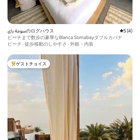
سومة باىのログハウス
レビュー
5 (4)
ビーチまで数歩の豪華なBlanca Somabayダブルカバナ
ビーチ
·
徒歩移動のしやすさ
·
外観・内装
ゲストチョイス
大好評のゲストチョイスです。