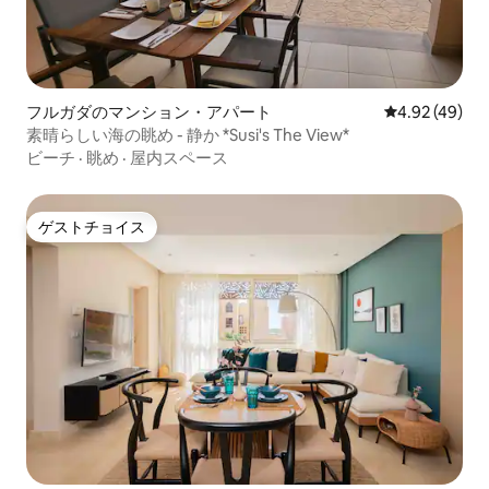
フルガダのマンション・アパート
レビュー49件
4.92 (49)
素晴らしい海の眺め - 静か *Susi's The View*
ビーチ
·
眺め
·
屋内スペース
ゲストチョイス
ゲストチョイス