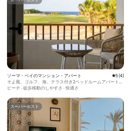
スーパーホスト
スーパーホスト
ソーマ・ベイのマンション・アパート
レビュー
5 (4)
そよ風、ゴルフ、海。テラス付き2ベッドルームアパートメ
ント - ソマベイ
ビーチ
·
徒歩移動のしやすさ
·
快適さ
スーパーホスト
スーパーホスト