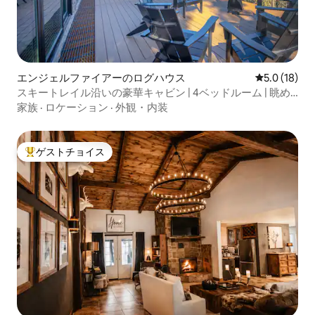
エンジェルファイアーのログハウス
レビュー18
5.0 (18)
スキートレイル沿いの豪華キャビン | 4ベッドルーム | 眺め
の良い露天風呂・ジャグジー
家族
·
ロケーション
·
外観・内装
ゲストチョイス
大好評のゲストチョイスです。