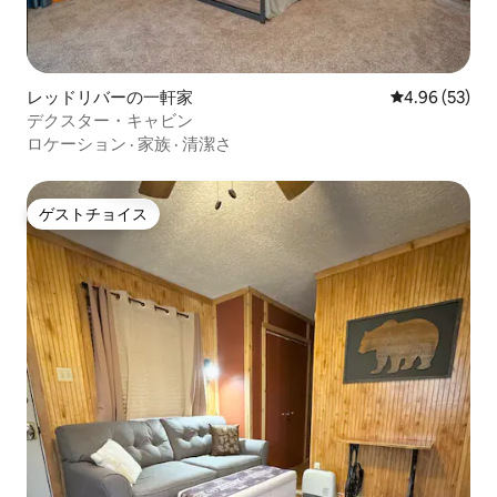
レッドリバーの一軒家
レビュー53件
4.96 (53)
デクスター・キャビン
ロケーション
·
家族
·
清潔さ
ゲストチョイス
ゲストチョイス