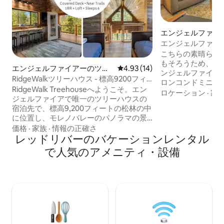
エンジェルファイ
グハウス
エンジェルファイ
圏内の快適なコン
こちらの素晴らし
もそろうため、旅
エンジェルファイアーのツリ
レビュー14件、5つ星中4.93
4.93 (14)
ンジェルファイア
ーハウス
RidgeWalkツリーハウス - 標高9200フィ
ロンコンドミニア
ートの壮大な眺望とデッキ
RidgeWalk Treehouseへようこそ。エン
ニアムには他のユ
ロケーション
·
家
ジェルファイアで唯一のツリーハウスの
ん）！ エンジェ
宿泊先で、標高9,200フィートの松林の中
キー場とバイクパ
に位置し、モレノバレーのパノラマの景
す。 マスターベ
色を楽しめます。プライベートのクイー
価格
·
家族
·
情報の正確さ
イズベッドが、リ
ンベッドルームとフルベッド2台のロフト
レッドリバーのバケーションレンタル
ーンサイズのLa-Z
で、最大6名様まで宿泊可能です。周りを
ーがあり、4名様に
で人気のアメニティ・設備
囲むバルコニーで日の出を見ながらコー
ニアムの外には広
ヒーを飲み、夕暮れにグリルを楽しみ、
り、グリルも楽し
野生動物が歩き回る澄んだ高山の空気の
トテレビと光ファイ
中で星空を眺めましょう。ゲーム、静け
ニアム内にありま
さ、そして木の上からの眺めが、忘れら
れない滞在を演出します。冬の山へのア
クセスにはAWD/4WDとチェーンが必要
です。