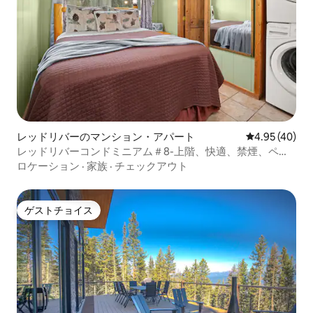
レッドリバーのマンション・アパート
レビュー40件
4.95 (40)
レッドリバーコンドミニアム＃8-上階、快適、禁煙、ペッ
トOK
ロケーション
·
家族
·
チェックアウト
ゲストチョイス
ゲストチョイス