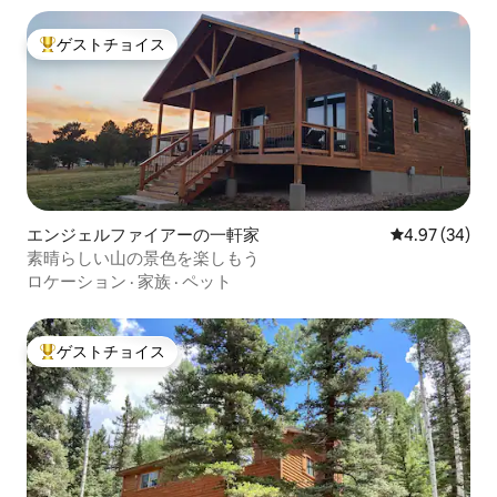
ゲストチョイス
大好評のゲストチョイスです。
エンジェルファイアーの一軒家
レビュー34件
4.97 (34)
素晴らしい山の景色を楽しもう
ロケーション
·
家族
·
ペット
ゲストチョイス
大好評のゲストチョイスです。