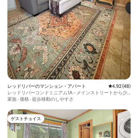
レッドリバーのマンション・アパート
レビュー48件
4.92 (48)
レッドリバーコンドミニアム1A - メインストリートから少
し
家族
·
価格
·
徒歩移動のしやすさ
ゲストチョイス
ゲストチョイス