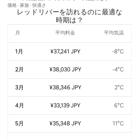
価格
·
家族
·
快適さ
レッドリバーを訪⁠れ⁠るの⁠に最⁠適⁠な
時⁠期⁠は⁠？
月
平均料金
平均気温
1月
¥37,241 JPY
-8°C
2月
¥38,030 JPY
-4°C
3月
¥38,346 JPY
2°C
4月
¥33,139 JPY
6°C
5月
¥35,348 JPY
11°C