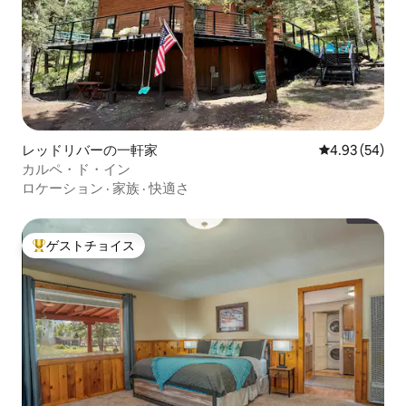
レッドリバーの一軒家
レビュー54件
4.93 (54)
カルペ・ド・イン
ロケーション
·
家族
·
快適さ
ゲストチョイス
大好評のゲストチョイスです。