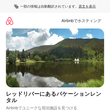
コ
一部の情報は自動翻訳されています。
原文を表示
ン
テ
ン
Airbnbでホスティング
ツ
に
ス
キ
ッ
プ
レッドリバーにあるバケーションレン
タル
Airbnbでユニークな宿泊施設を見つける