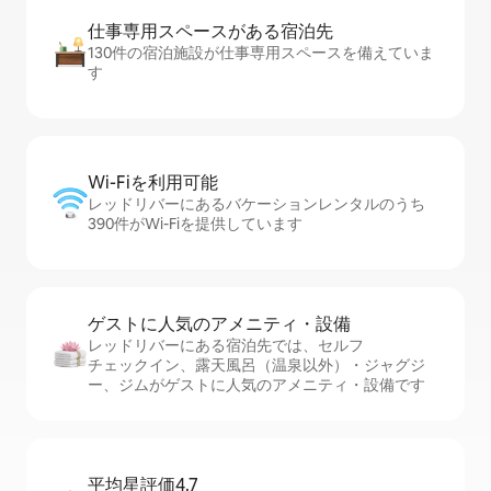
仕事専用ス⁠ペ⁠ー⁠スがあ⁠る宿⁠泊⁠先
130件の宿泊施設が仕事専用スペースを備えていま
す
Wi-Fiを利⁠用⁠可⁠能
レッドリバーにあるバケーションレンタルのうち
390件がWi-Fiを提供しています
ゲストに人⁠気⁠のア⁠メ⁠ニ⁠テ⁠ィ・設⁠備
レッドリバーにある宿泊先では、セ⁠ル⁠フ
チ⁠ェ⁠ッ⁠ク⁠イ⁠ン、露天風呂（温泉以外）・ジャグジ
ー、ジムがゲストに人気のアメニティ・設備です
平均星評価4.7