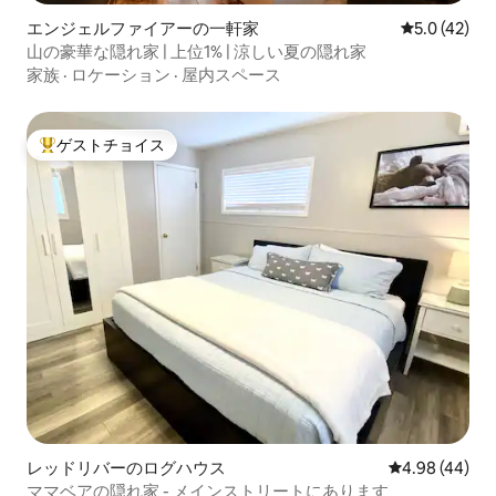
エンジェルファイアーの一軒家
レビュー42
5.0 (42)
山の豪華な隠れ家 | 上位1% | 涼しい夏の隠れ家
家族
·
ロケーション
·
屋内スペース
ゲストチョイス
大好評のゲストチョイスです。
レッドリバーのログハウス
レビュー44件
4.98 (44)
ママベアの隠れ家 - メインストリートにあります