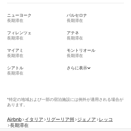
ニューヨーク
バルセロナ
長期滞在
長期滞在
フィレンツェ
アテネ
長期滞在
長期滞在
マイアミ
モントリオール
長期滞在
長期滞在
シアトル
さらに表示
長期滞在
*特定の地域および一部の宿泊施設には例外が適用される場合が
あります。
Airbnb
イタリア
リグーリア州
ジェノア
レッコ
長期滞在