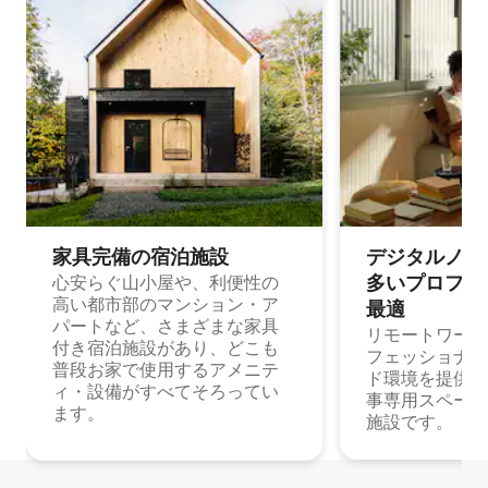
家具完備の宿⁠泊⁠施⁠設
デジタルノマド
多⁠いプ⁠ロ⁠フ⁠ェ⁠
心安らぐ山小屋や、利便性の
高い都市部のマンション・ア
最⁠適
パートなど、さまざまな家具
リモートワーク
付き宿泊施設があり、どこも
フェッショナル
普段お家で使用するアメニテ
ド環境を提供する
ィ・設備がすべてそろってい
事専用スペース
ます。
施設です。