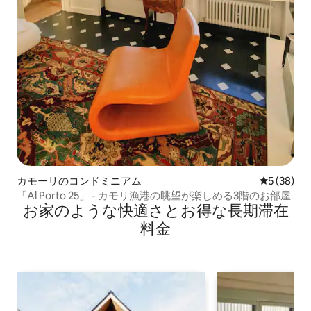
カモーリのコンドミニアム
レビュー3
5 (38)
「Al Porto 25」 - カモリ漁港の眺望が楽しめる3階のお部屋
お家のような快⁠適⁠さ⁠とお⁠得⁠な長⁠期⁠滞⁠在
料⁠金