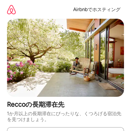
コ
ン
Airbnbでホスティング
テ
ン
ツ
に
ス
キ
ッ
プ
Reccoの長期滞在先
1か月以上の長期滞在にぴったりな、くつろげる宿泊先
を見つけましょう。