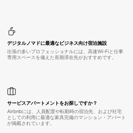
デジタルノマド⁠に最⁠適⁠なビ⁠ジ⁠ネ⁠ス⁠向⁠け宿⁠泊⁠施⁠設
出張の多いプロフェッショナルには、高速Wi-Fiと仕事
専用スペースを備えた長期滞在先がおすすめです。
サービスアパートメントをお探しですか？
Airbnbには、人員配置や転勤時の宿泊先、および社宅
としての利用に最適な家具完備のマンション・アパート
が掲載されています。