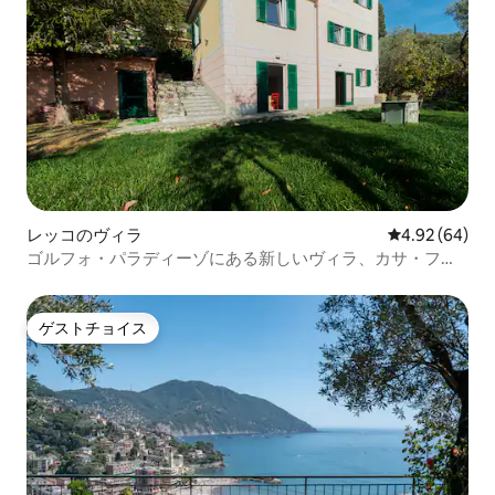
レッコのヴィラ
レビュー64件
4.92 (64)
ゴルフォ・パラディーゾにある新しいヴィラ、カサ・ファ
ヴェート！
ゲストチョイス
ゲストチョイス