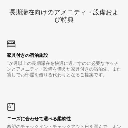
長期滞在向け⁠のア⁠メ⁠ニ⁠テ⁠ィ⁠・設⁠備⁠およ
び特⁠典
家具付き⁠の宿⁠泊⁠施⁠設
1か月以上の長期滞在を快適に過ごすのに必要なキッチ
ンとアメニティ・設備を備えた家具付きの宿泊先。また
貸しでお部屋を借りる代わりとなるご提案です。
ニーズに合わせて選べる柔軟性
希望のチェックイン・チェックアウト日を選んで、オン