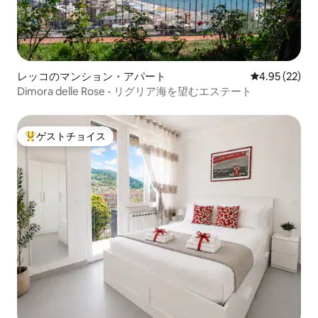
レッコのマンション・アパート
レビュー22件
4.95 (22)
Dimora delle Rose - リグリア海を望むエステート
ゲストチョイス
大好評のゲストチョイスです。