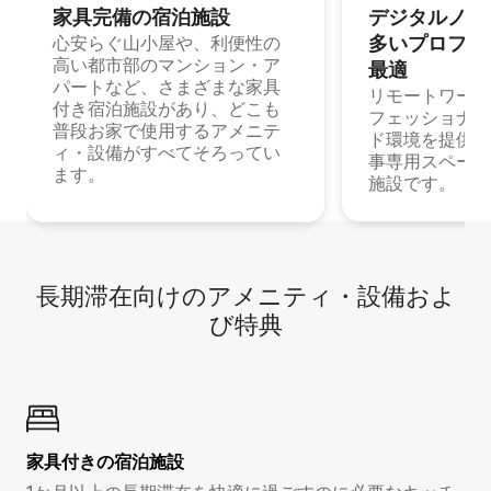
家具完備の宿⁠泊⁠施⁠設
デジタルノマド
多⁠いプ⁠ロ⁠フ⁠ェ⁠
心安らぐ山小屋や、利便性の
高い都市部のマンション・ア
最⁠適
パートなど、さまざまな家具
リモートワーク
付き宿泊施設があり、どこも
フェッショナル
普段お家で使用するアメニテ
ド環境を提供する
ィ・設備がすべてそろってい
事専用スペース
ます。
施設です。
長期滞在向け⁠のア⁠メ⁠ニ⁠テ⁠ィ⁠・設⁠備⁠およ
び特⁠典
家具付き⁠の宿⁠泊⁠施⁠設