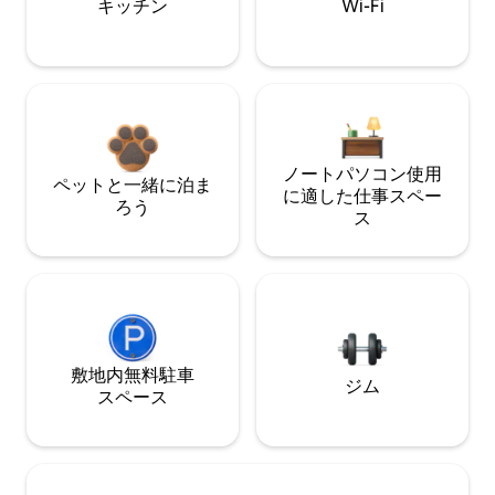
キッチン
Wi-Fi
ノートパソコン使用
ペットと一緒に泊ま
に適した仕事スペー
ろう
ス
敷地内無料駐⁠車
ジム
ス⁠ペ⁠ー⁠ス