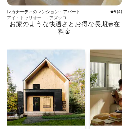
レカナーティのマンション・アパート
レビュー
5 (4)
アイ・トッリオーニ - アズッロ
お家のような快⁠適⁠さ⁠とお⁠得⁠な長⁠期⁠滞⁠在
料⁠金