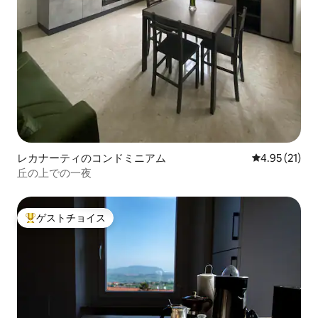
レカナーティのコンドミニアム
レビュー21件
4.95 (21)
丘の上での一夜
ゲストチョイス
大好評のゲストチョイスです。