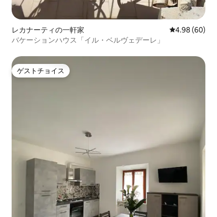
レカナーティの一軒家
レビュー60件
4.98 (60)
バケーションハウス「イル・ベルヴェデーレ」
ゲストチョイス
ゲストチョイス