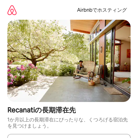
コ
ン
Airbnbでホスティング
テ
ン
ツ
に
ス
キ
ッ
プ
Recanatiの長期滞在先
1か月以上の長期滞在にぴったりな、くつろげる宿泊先
を見つけましょう。