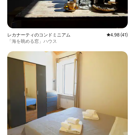
レカナーティのコンドミニアム
レビュー41件
4.98 (41)
「海を眺める窓」ハウス