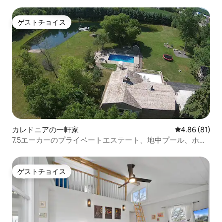
バレーまで徒歩圏内
ゲストチョイス
ゲストチョイス
カレドニアの一軒家
レビュー81件
4.86 (81)
7.5エーカーのプライベートエステート、地中プール、ホッ
トタブ付き
ゲストチョイス
ゲストチョイス