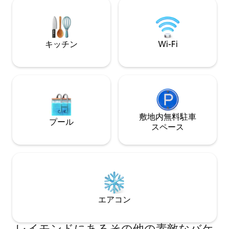
ル、スキー場など
い！ミシガン湖とダウンタウンまで3マイ
ィを楽しめます。
ルです。私たちが家にいる場合は、無料
い方にも、冒険を
のチャイをお出しします！ ラシーンで最
のコテージは理想
も隠れた穴場で、一生の思い出を作りに
す。洗濯機、乾燥
キッチン
Wi-Fi
いらしてください。地元の方からの予約
利用いただけます
は受け付けておりません。
敷地内無料駐⁠車
プール
ス⁠ペ⁠ー⁠ス
エアコン
レイモンドにあるその他の素敵なバケ