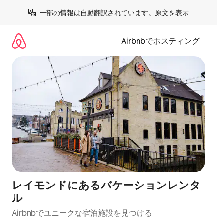
コ
一部の情報は自動翻訳されています。
原文を表示
ン
テ
ン
Airbnbでホスティング
ツ
に
ス
キ
ッ
プ
レイモンドにあるバケーションレンタ
ル
Airbnbでユニークな宿泊施設を見つける