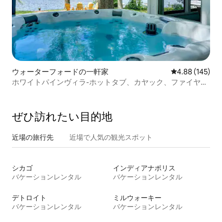
ウォーターフォードの一軒家
レビュー145件
4.88 (145)
ホワイトパインヴィラ-ホットタブ、カヤック、ファイヤー
ピット
ぜひ訪⁠れ⁠た⁠い目⁠的⁠地
近場の旅行先
近場で人気の観光スポット
シカゴ
インディアナポリス
バケーションレンタル
バケーションレンタル
デトロイト
ミルウォーキー
バケーションレンタル
バケーションレンタル