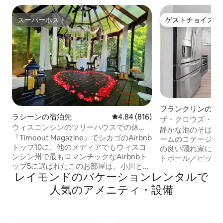
スーパーホスト
ゲストチョイス
スーパーホスト
ゲストチョイス
フランクリンの離
ラシーンの宿泊先
レビュー816件、5つ星中4.84
4.84 (816)
ザ・クロウズ・ネ
ウィスコンシンのツリーハウスでの休
静かな池のそばに
暇！
『Timeout Magazine』でシカゴのAirbnb
ームのコテージへ
トップ10に、他のメディアでもウィスコ
の良い隠れ家には
ンシン州で最もロマンチックなAirbnbト
トボール／ピック
ップ5に選ばれたこのお部屋は、小川と森
の屋外パティオ、
レイモンドのバケーションレンタルで
林を見下ろす、自然に浸れる環境にあ
ラウンジエリアが
り、あらゆる現代的な快適さを備えてい
に最適です！わず
人気のアメニティ・設備
ます。 森の中のキャビンに滞在して、日
ロック・スポーツ
常から離れて充電し、まるでツリーハウ
は、トップゴルフ
スにいるかのように鳥のさえずりに囲ま
球、アンブレラバ
れて目覚めることを想像してみてくださ