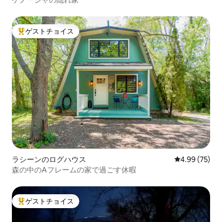
ゲストチョイス
大好評のゲストチョイスです。
ラシーンのログハウス
レビュー75件
4.99 (75)
森の中のAフレームの家で過ごす休暇
ゲストチョイス
大好評のゲストチョイスです。