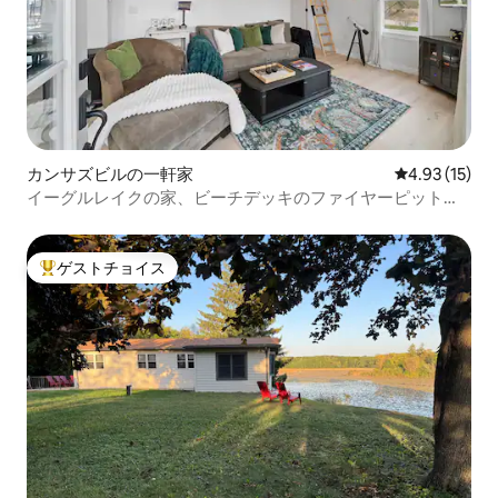
カンサズビルの一軒家
レビュー15件
4.93 (15)
イーグルレイクの家、ビーチデッキのファイヤーピットま
で数歩
ゲストチョイス
大好評のゲストチョイスです。