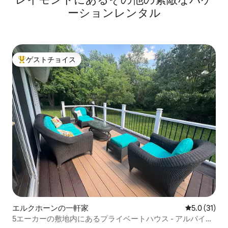
ーションレンタル
ゲストチョイス
大好評のゲストチョイスです。
エルクホーンの一軒家
レビュー31
5.0 (31)
5エーカーの敷地内にあるプライベートハウス - アルパイン