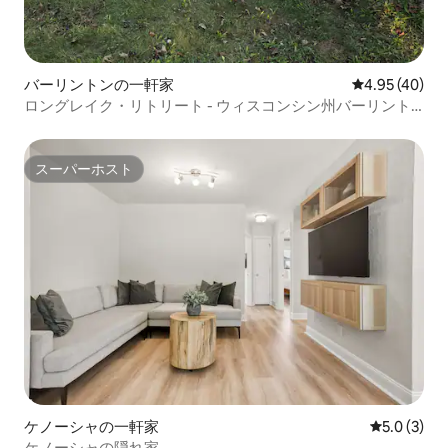
バーリントンの一軒家
レビュー40件
4.95 (40)
ロングレイク・リトリート - ウィスコンシン州バーリント
ンのコテージ
スーパーホスト
スーパーホスト
ケノーシャの一軒家
レビュー3
5.0 (3)
ケノーシャの隠れ家