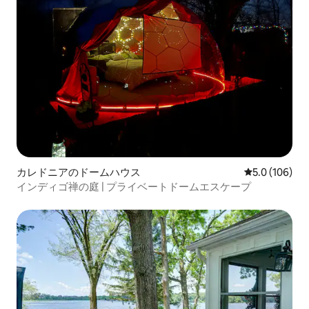
カレドニアのドームハウス
レビュー106
5.0 (106)
インディゴ禅の庭 | プライベートドームエスケープ