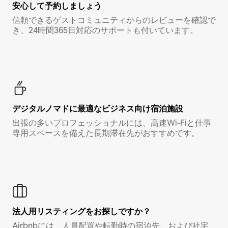
安心して予約しましょう
信頼できるゲストコミュニティからのレビューを確認で
き、24時間365日対応のサポートも付いています。
デジタルノマド⁠に最⁠適⁠なビ⁠ジ⁠ネ⁠ス⁠向⁠け宿⁠泊⁠施⁠設
出張の多いプロフェッショナルには、高速Wi-Fiと仕事
専用スペースを備えた長期滞在先がおすすめです。
法人用リスティングをお探しですか？
Airbnbには、人員配置や転勤時の宿泊先、および社宅