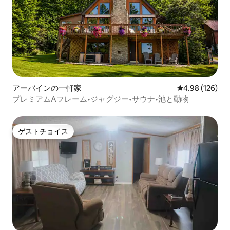
アーバインの一軒家
レビュー126件
4.98 (126)
プレミアムAフレーム•ジャグジー•サウナ•池と動物
ゲストチョイス
ゲストチョイス