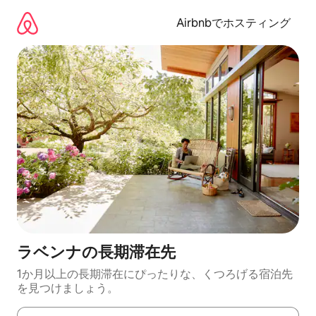
コ
ン
Airbnbでホスティング
テ
ン
ツ
に
ス
キ
ッ
プ
ラベンナの長期滞在先
1か月以上の長期滞在にぴったりな、くつろげる宿泊先
を見つけましょう。