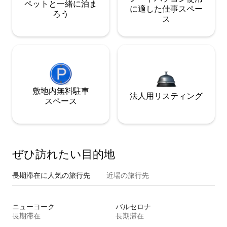
ペットと一緒に泊ま
に適した仕事スペー
ろう
ス
敷地内無料駐⁠車
法人用リスティング
ス⁠ペ⁠ー⁠ス
ぜひ訪⁠れ⁠た⁠い目⁠的⁠地
長期滞在に人気の旅行先
近場の旅行先
ニューヨーク
バルセロナ
長期滞在
長期滞在