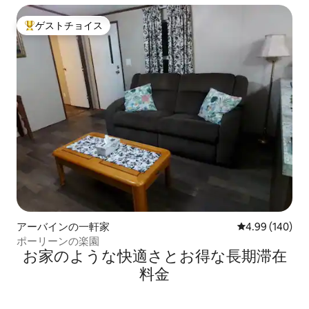
ゲストチョイス
大好評のゲストチョイスです。
アーバインの一軒家
レビュー140件
4.99 (140)
ポーリーンの楽園
お家のような快⁠適⁠さ⁠とお⁠得⁠な長⁠期⁠滞⁠在
料⁠金