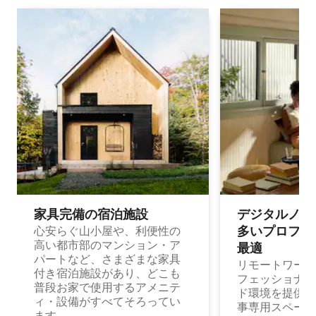
家具完備の宿⁠泊⁠施⁠設
デジタルノマド
多⁠いプ⁠ロ⁠フ⁠ェ⁠
心安らぐ山小屋や、利便性の
高い都市部のマンション・ア
最⁠適
パートなど、さまざまな家具
リモートワーク
付き宿泊施設があり、どこも
フェッショナル
普段お家で使用するアメニテ
ド環境を提供する
ィ・設備がすべてそろってい
事専用スペース
ます。