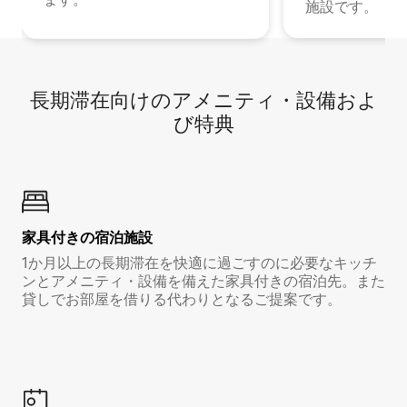
施設です。
長期滞在向け⁠のア⁠メ⁠ニ⁠テ⁠ィ⁠・設⁠備⁠およ
び特⁠典
家具付き⁠の宿⁠泊⁠施⁠設
1か月以上の長期滞在を快適に過ごすのに必要なキッチ
ンとアメニティ・設備を備えた家具付きの宿泊先。また
貸しでお部屋を借りる代わりとなるご提案です。