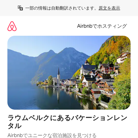
コ
一部の情報は自動翻訳されています。
原文を表示
ン
テ
ン
Airbnbでホスティング
ツ
に
ス
キ
ッ
プ
ラウムベルクにあるバケーションレン
タル
Airbnbでユニークな宿泊施設を見つける