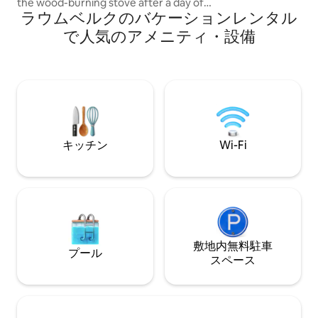
the wood-burning stove after a day of
ラウムベルクのバケーションレンタル
skiing or hiking. Walk to the lovely village
of Öblarn with its shop and restaurant.
で人気のアメニティ・設備
Nearby sports airfield offers scenic
flights plus a fitness center with sauna,
bar, and restaurant. Trains to Salzburg &
Vienna are just a short stroll away.
キッチン
Wi-Fi
敷地内無料駐⁠車
プール
ス⁠ペ⁠ー⁠ス