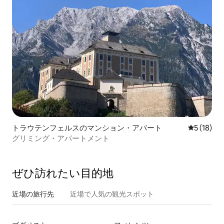
トラウテンフェルスのマンション・アパート
レビュー1
5 (18)
グリミング・アパートメント
ぜひ訪⁠れ⁠た⁠い目⁠的⁠地
近場の旅行先
近場で人気の観光スポット