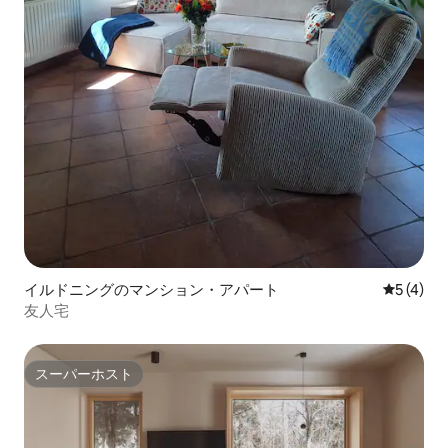
イルドニングのマンション・アパート
レビュー
5 (4)
友人宅
スーパーホスト
スーパーホスト