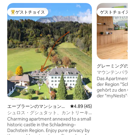
ゲストチョイス
ゲストチョイス
大好評のゲストチョイスです。
ゲストチョイス
グレーミングのマ
ート
マウンテンパラダイ
4（von myNests
Das Apartment lie
der Region "Schla
gehört zu den Qua
der "myNests"-Gru
sind wenige Minut
エーブラーンのマンション・
レビュー45件、5つ星中4.89
4.89 (45)
Sommer ist die So
アパート
シュロス・グシュタット、カントリーキ
Ein kostenfreier P
ャッスル
Garage ist vorhan
Charming apartment annexed to a small
auf Ihren Besuch!
historic castle in the Schladming–
Dachstein Region. Enjoy pure privacy by