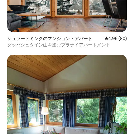
シュラートミンクのマンション・アパート
レビュー80件
4.96 (80)
ダッハシュタイン山を望むプラナイアパートメント