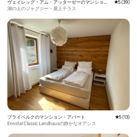
ヴェイレッグ・アム・アッターゼーのマンショ
レビュー3
5 (39)
ン・アパート
湖の上のジャグジー・屋上テラス
ブライベルクのマンション・アパート
レビュー1
5 (13)
Ennstal Classic Landhausの静かなオアシス