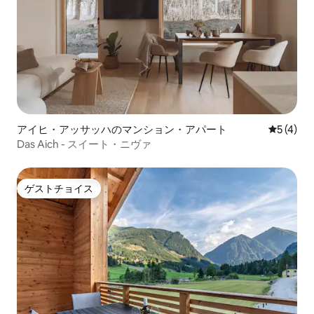
アイヒ・アッサッハのマンション・アパート
レビュー
5 (4)
Das Aich - スイート・ニヴァ
ゲストチョイス
ゲストチョイス