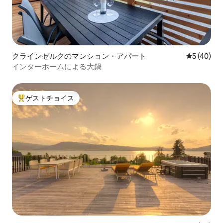
クラインゼルクのマンション・アパート
レビュー4
5 (40)
インターホームによる大鍋
ゲストチョイス
大好評のゲストチョイスです。